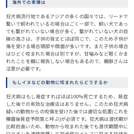
海外での実情は
狂犬病流行地であるアジアの多くの国々では、リードで
繋いで飼われているの場合はごく一部で、飼い犬であっ
ても繋がれていない場合が多く、繋がれていない犬の目
線の高さは、子供の背丈とほぼ同じで、このため子供が
傷を受ける場合頭部や顔面が多いです。また子供の場合
はひどく咬まれた場合は別ですが、甘噛みなど軽くかま
れたことを親に報告しない場合もあるので、親御さんは
注意が必要です。
もしイヌなどの動物に咬まれたらどうするか
狂犬病はもし発症すればほぼ100%死亡するため、発症
した後での有効な治療法はありません。このため狂犬病
疑いの動物からの咬傷を受けた後では適切な処置(これを
曝露後発症予防策と呼ぶ)が必須です。狂犬病は潜伏期が
比較的長いため、動物から咬まれた後でも潜伏期間中に
ワクチンを連続接種して狂犬病ウイルスに対する抗体を