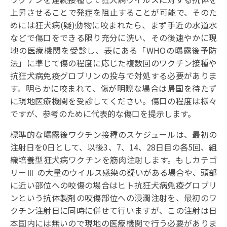
上昇させることで発症を阻止することが可能で、そのた
めには狂犬病(疑)動物に咬まれたら、まず手近の水道水
などで傷口をできる限り充分に洗い、その後速やかに現
地の医療機関を受診し、表にある「WHOの曝露後予防
法」に準じて傷の程度に応じた複数回のワクチン接種や
抗狂犬病免疫グロブリンの投与で対処する必要がありま
す。明らかに咬まれて、傷が明瞭な場合は帰国を待たず
に現地医療機関を受診してください。傷口の程度は様々
ですが、参考のために代表的な傷口を提示します。
標準的な曝露後ワクチン接種のスケジュールは、最初の
注射日を0日として、以後3、7、14、28日目の各5回、組
織培養型狂犬病ワクチンを筋肉注射します。もしカテゴ
リーⅢ の大量のウイルス感染の疑いがある場合や、頭部
に近い部位への咬傷の場合はヒト抗狂犬病免疫グロブリ
ンという抗体製剤の咬傷部位への浸潤注射を、最初のワ
クチン注射日に同時に併せて行いますが、この注射は日
本国内には無いので現地の医療機関で行う必要がありま