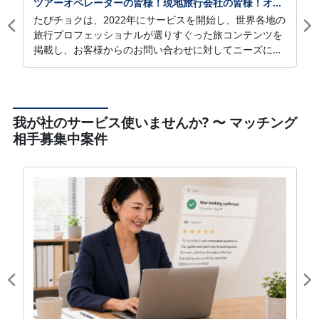
ツアーオペレーターの皆様！現地旅行会社の皆様！オンライン通販で外販を拡大しませんか？
＼＼そんな時は全旅マルっとペイを使ってみてはいかが
たびチョクは、2022年にサービスを開始し、世界各地の
でしょうか。／／
旅行プロフェッショナルが選りすぐった旅コンテンツを
掲載し、お客様からのお問い合わせに対してニーズに応
全旅マルっとペイの何がすごいの？？
じた正確な回答によって成約に結び付けるダイレクトオ
ペレーションツールです。現在134社・1348のコンテン
①価格に自信があります！
ツ登録中。事業者もお客様も利用料無料の旅行通販サイ
初期費用・年会費が無料！システム利用料1,48％（税
トです。現地パートナー募集中！
我が社のサービス使いませんか? 〜 マッチング
抜） システム手数料150円／人（税抜）
インターネットを利用しての旅行販売はますます隆盛と
業界最安水準の利用料金で、費用の負担を抑えて大会
相手募集中案件
なり、お客様のニーズが価格と相談対応力の両面をネッ
(MICE) などを受注できます
トに期待する時代となりました。
当社も情報発信やシステムを使った効果的なサポートで
②さまざまなイベントの
御社または地域の販売を拡大するよう努力いたします。
申込受付から参加者管理・決済機能までを自動化！
今後、たびチョクとの連携を御検討頂ける方は下記の
WEBページから申請フォームをお送りください。
③弊社から全旅マルっとペイ利用者様への
掲載や通信文などは無料です。親切丁寧に教授してまい
お支払いは月２回のお振込だから安心！
ります。
https://tabi-choku.com/partnerform/
申込受付・参加者管理・決済にかかる
人員コスト削減・対応時間の短縮が可能となります。
詳細につきましては添付資料をご確認くださいませ。