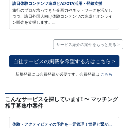
訪日体験コンテンツ造成とAI/OTA活用・登録支援
お申込み、ご質問等ございましたらメールにてお問い合
旅行のプロが培ってきた企画力やネットワークを活かし
わせくださいませ。
つつ、訪日外国人向け体験コンテンツの造成とオンライ
https://www.zenryo.co.jp/marupay-info/
ン販売を支援します。
FITの最新トレンドや海外OTAの活用方法を学ぶセミナー
から、商品の磨き上げ、掲載代行・運用まで、各社の状
況に合わせたサービスを提供いたします。
サービス紹介の案件をもっと見る >
自社サービスの掲載を希望する方はこちら >
新規登録には会員登録が必要です。会員登録は
こちら
こんなサービスを探しています! 〜 マッチング
相手募集中案件
体験・アクティビティの予約を一元管理！世界と繋がる「JTB BÓKUN」でタビナカの販路拡大しませんか？