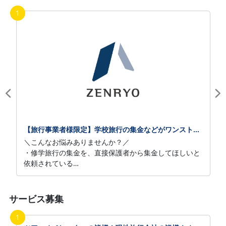
1
【旅行事業者様限定】学校旅行の集金などがワンストップにできる！全旅マルっとペイのご案内
＼こんなお悩みありませんか？／
・修学旅行の集金を、直接保護者から集金してほしいと
依頼されている
・大人数の申込受付、集金に時間と手間がかかり大変
・他社システムを利用しているが利用料が高い
・名簿の作成が大変
サービス募集
・紙媒体の申込受付でコストがかかっている
1