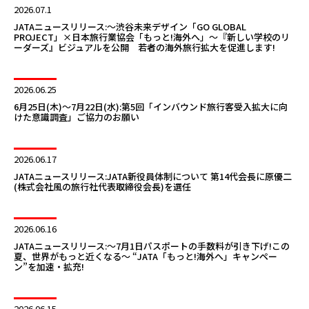
2026.07.1
JATAニュースリリース:～渋谷未来デザイン「GO GLOBAL
PROJECT」×日本旅行業協会「もっと!海外へ」～『新しい学校のリ
ーダーズ』ビジュアルを公開 若者の海外旅行拡大を促進します!
2026.06.25
6月25日(木)～7月22日(水):第5回「インバウンド旅行客受入拡大に向
けた意識調査」ご協力のお願い
2026.06.17
JATAニュースリリース:JATA新役員体制について 第14代会長に原優二
(株式会社風の旅行社代表取締役会長)を選任
2026.06.16
JATAニュースリリース:〜7月1日パスポートの手数料が引き下げ!この
夏、世界がもっと近くなる〜 “JATA「もっと!海外へ」キャンペー
ン”を加速・拡充!
2026.06.15