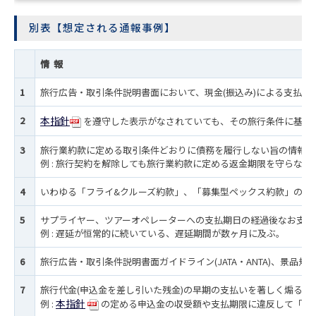
別表【想定される通報事例】
情 報
1
旅行広告・取引条件説明書面において、現金(振込み)による支払い
2
本指針
を遵守した表示がなされていても、その旅行条件に基づ
3
旅行業約款に定める取引条件どおりに債務を履行しない旨の情報
例 : 旅行契約を解除しても旅行業約款に定める返金期限を守らない
4
いわゆる「フライ&クルーズ約款」、「募集型ペックス約款」の認
5
サプライヤー、ツアーオペレーターへの支払期日の経過後なお支払
例 : 遅延が恒常的に続いている、遅延期間が数ヶ月に及ぶ。
6
旅行広告・取引条件説明書面ガイドライン(JATA・ANTA)、景品
7
旅行代金(申込金を差し引いた残金)の早期の支払いを著しく煽る表
本指針
例 :
の定める申込金の収受額や支払期限に違反して「現