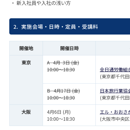
・ 新入社員や入社の浅い方
苦情の報告2024 (
苦情の報告2023 (
苦情の報告2022(事
2. 実施会場・日時・定員・受講料
速報・ニュースバック
委員会議事次第
開催地
開催日時
JATA速報バックナン
ニュースメールバック
東京
A 4月 3日 (金)
～)
10:00～18:30
全日通労働組
TOPICSバックナンバ
(東京都千代田
B 4月17日 (金)
日本旅行業協
10:00～18:30
(東京都千代田
大阪
4月6日 (月)
エル・おおさ
10:00～18:30
(大阪市中央区