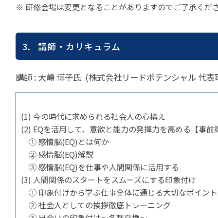
※ 研修会場は変更となることがありますのでご了承くだ
3. 講師・カリキュラム
講師 : 大嶋 博子氏 (株式会社リードポテンシャル 代
(1) 今の時代に求められる社会人の心構え
(2) EQを活用して、意欲と能力の発揮力を高める【事前
① 感情脳(EQ)とは何か
② 感情脳(EQ)解説
③ 感情脳(EQ)を仕事や人間関係に活用する
(3) 人間関係のスタートをスムーズにする印象付け
① 印象付けから学ぶ仕事全体に通じる大切なポイント
② 社会人としての挨拶徹底トレーニング
③ 出会いの印象付け～名刺交換～