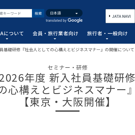
検索
JATA NAVI
TAについて
会員・旅行業者向け
旅行者・一般向け
入社員基礎研修『社会人としての心構えとビジネスマナー』の開催につい
いて
業者向け
般向け
務取扱管理者試験
バンク
行需要の拡大と旅行業の健全な発展を図るとともに、旅行者に
手続き情報の他、旅行業登録に関する種々フォーマット、コン
る旅行者皆さまのための情報です。旅行時のトラブルを回避す
務範囲により、営業所ごとに地域限定、国内または総合旅行業
ータ、JATA会員旅行会社を対象に調査した旅行動向をまとめ
セミナー・研修
連絡協調につとめ、旅行の促進と観光事業の発展に貢献するこ
告等、旅行業法に基づく旅行会社が営業に必要な情報等を掲載
者が倒産した際の弁済業務保証金制度等、様々なお知らせを掲
以上)選任し、旅行契約等に関する事務の管理・監督に関する
2026年度 新入社員基礎研
図る業務、社会に貢献する業務などの協会の目的を達成するた
の心構えとビジネスマナー
フォーム
のための情報
務取扱管理者試験
動向について
旅行全般インフォメーション
消費者相談や弁済について
試験の実施結果
旅行業のデータ・トレンド
【東京・大阪開催】
)の基本情報
主要活動報告
治体・DMO 専用
旅のための情報 一
 フライ&クルーズの
海外旅行関連情報
消費者相談
過去5年間の実施結果
保存版 旅行統計 2026
TA調べ)
ATA会員リスト
表敬訪問 (JATAへのご来訪)
グイン
国内旅行関連情報
カスタマーハラスメントに対する基
保存版 旅行統計 2025
案内
推進委員会通報窓
 フライ&クルーズの
方針 (PDF)
のお問合せ先 (会員
記者会見報告
総会報告
訪日旅行関連情報
保存版 旅行統計 2024
TA調べ)
トフォームのご案
弁済業務保証金制度・ボンド保証制
JATA経営フォーラム報告
JOTC (アウトバウンド促進協議会)
保存版 旅行統計 2023
ついて
国のクルーズ等の動
・正解
合格証の再交付申請について
提言など
交通省海事局)
ツアーグランプリ
保存版 旅行統計 2022