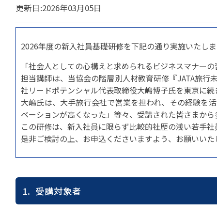
貸切バスの安全運行
更新日:2026年03月05日
宣言について
2022年1月～12月
過去5年間の試験問
サステナブルへの取組
実態調査 (PDF / JA
2023年1月～12月
その他 お知らせ
JATA SDGsアワー
実態調査 (PDF / JA
2026年度の新入社員基礎研修を下記の通り実施いたしま
その他の活動
旅行会社に就職希望
2001年から2020
JATA会員と旅行業の
クルーズ等の動向に
ハッピーマンデー 
「社会人としての心構えと求められるビジネスマナーの習
省海事局)
担当講師は、当協会の階層別人材教育研修『JATA旅
旅行業の法令と、旅
社リードポテンシャル代表取締役大嶋博子氏を東京に続
旅行業務に関する取
海外渡航・観光地情報
女性の活躍推進
て
大嶋氏は、大手旅行会社で営業を担われ、その経験を活
JATA NAVI 渡航
電子旅行取引につい
ベーションが高くなった」等々、受講された皆さまから
業界での女性の働き
改革」って何?
正し
この研修は、新入社員に限らず比較的社歴の浅い若手社
JATAへの入退会手
プライベートも輝く
是非ご検討の上、お申込くださいますよう、お願いいた
旅行業登録関係資料
LADY JATA委員会
こんな時、あなたな
消費者苦情や相談対応
消費者からの質問、
1. 受講対象者
苦情の報告 事例イン
主な事例索引
苦情の報告2025 (事