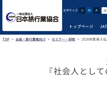
文字サイズ
小
中
大
トップページ
JA
TOP
>
会員・旅行業者向け
>
セミナー・研修
>
2026年度 新
JATAにつ
会員・旅行
旅行者・一
総合旅行業
旅行データ
日本旅行業協会は、旅
当会へ入会するための
旅行会社をご利用され
旅行業者等は登録の業
様々な旅行業の数字デ
り、併せて会員相互の
報や消費者苦情対応報
ご相談やご利用旅行業
以上の営業所では二名
を掲載しています。
会員に共通する利益を
『社会人として
観光産業共通プラット
安心・安全で快適な旅
令和8年度総合旅行業
我が国のクルーズ等の
日本旅行業協会(JATA
旅行会社、官公庁・自
安心・安全で快適な
受験案内
2025年1月～12月
のご案内
覧
実態調査 (PDF / JA
JATAの概要
J
受験者マイページロ
宿泊事業者専用のご
海外ツアー適正取引
2024年1月～12月
JATA各部・事務局
受験申請手続き
口
実態調査 (PDF / JA
限定)
観光産業共通プラッ
内
貸切バス事故対策に
「2023 年の我が
過去5年間の試験問題
向について」(国土