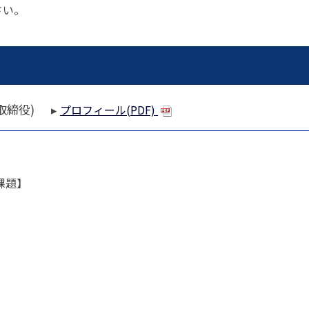
さい。
表取締役) ▸
プロフィール(PDF)
課題】