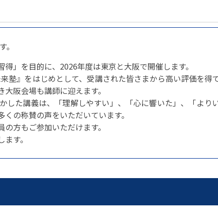
パートナーシップ
 フライ&クルーズの
題・正解
太平洋アジア観光協会(PATA)日本
合格証の再交付申請について
保存版 旅行統計 2021
み
TA調べ)
復興支援
ユニバーサルツーリズム
保存版 旅行統計 2020
 フライ&クルーズの
ド
環境保全活動
北陸復興支援活動
お知らせ・情報
保存版 旅行統計バックナンバー(201
TA調べ)
す。
～2010)
近年の主な復興支援活動
学生向け情報
年までの「我が国の
コロナ禍以前の旅行トレンド
基本情報
会員・旅行業者向けサービス・事業
ついて」(国土交通
東北復興支援活動「JATAの道」
祝日の意義
得」を目的に、2026年度は東京と大阪で開催します。
行未来塾』をはじめとして、受講された皆さまから高い評価を得
行業登録・申請
各種様式ダウンロード、資料販売
き大阪会場も講師に迎えます。
引額の報告につい
JATANAVI/会員マイページ/メルマ
配信設定
かした講義は、「理解しやすい」、「心に響いた」、「より
関連情報
て
会員サポート
多くの称賛の声をいただいています。
方改革
～「働き方
く理解して
仕事も
員の方もご参加いただけます。
続き
旅行業・法令について
ために～
します。
各種
JATA会長表彰
について
らどうする?
経営改善・資金繰り支援
苦情・相談
資金繰り支援策
補助金・税制優
デックス : 過去の
経験者 (中途) 採用
経営者相談窓口のご紹介
例集)