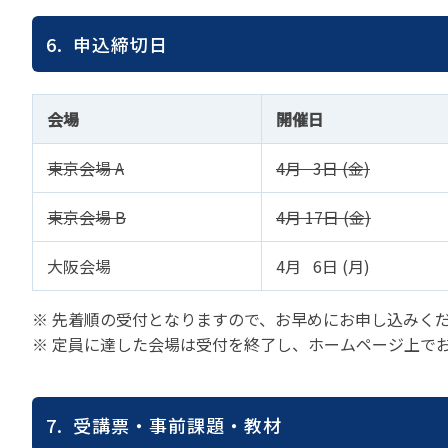
6. 申込締切日
会場
開催日
東京会場 A
4月 3日 (金)
東京会場 B
4月 17日 (金)
大阪会場
4月 6日 (月)
※ 先着順の受付となりますので、お早めにお申し込みく
※ 定員に達した会場は受付を終了し、ホームページ上で
7. 受講票・事前課題・教材