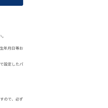
い。
生年月日等お
意で設定したパ
すので、必ず