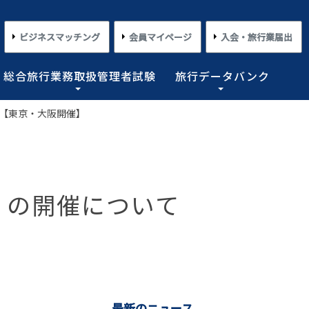
ビジネスマッチング
会員マイページ
入会・旅行業届出
総合旅行業務取扱管理者試験
旅行データバンク
て【東京・大阪開催】
×
×
×
×
×
対する旅行業務の改善並びに旅行サービスの向上等を図
プライアンス情報等の登録関連情報。国内・海外旅行情
るための「安心・快適な旅の情報」、旅行時のトラブル
務取扱管理者試験に合格した者を一人(従業員が概ね十名
た旅行のトレンド。会員限定公開として海外渡航関連情報
とを目的としており、旅行業法に基づく法定業務の他、
しています。
載しております。
業務を行わせることが義務付けられています。
修
めの業務を行なっています。
』の開催について
コンプライアンスとリスクマネジメント
さまざまな旅行事情
よくあるご質問
さまざまな旅行業の数字
情報公開・規約・広報
旅行業界のコンプライアンス推進
海外教育旅行
よくあるご質問
数字が語る旅行業2026 PDF版
修学旅行事情
JATAニュースリリース
本
旅行業法関連・関係法令関連ガイドラ
ワーケーション/ブレジャー
数字が語る旅行業2025 PDF版
イン等、約款申請 他
会報誌「じゃたこみ」
会長所感
ラーケーション
数字が語る旅行業2024 PDF版
度
旅の安全・危機管理
その他のお知らせ・ご案内
数字が語る旅行業2023 PDF版
障害者差別解消法
働き方改革
最新のニュース
数字が語る旅行業2022 PDF版