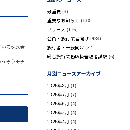
国土交通省ネガティブ情報検索サイト
支部
「数字が語る旅行業」PDFファイル版
最重要
(3)
各地方事務局の情報と活動報告
(2024-2011)
重要なお知らせ
(130)
観光庁公式「旅行業者取扱額」 (主要
関西事務局
北海道事務局
9
旅行会社の月別取扱実績)
リリース
(116)
東北事務局
関東事務局
ビジネスに活用できる
インバウンドデ
JATA主催のセミナー・研修
中部事務局
中四国事務局
会員・旅行業者向け
(984)
ータ一覧
九州事務局
沖縄事務局
ている株式会
セミナー・研修
旅行者・一般向け
(37)
ガ
各種 合格証・修了証の再交付について
総合旅行業務取扱管理者試験
(6)
いっそうモチ
月別ニュースアーカイブ
2026年8月
(1)
2026年7月
(7)
要望活動報告
2026年6月
(4)
遇
要望活動報告
2026年5月
(4)
2026年4月
(4)