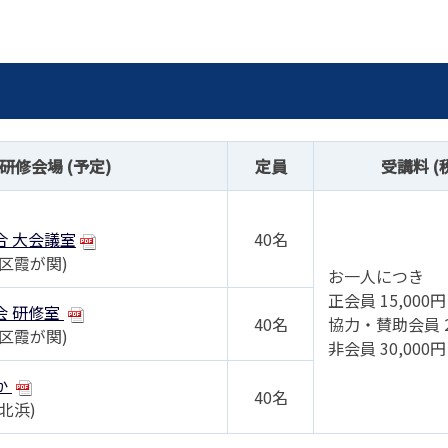
事例集)
事例集)
例集)
ナンバー
JATA会員の入退会一覧
会員の入退会一覧
研修会場 (予定)
定員
受講料 (
バー(2020～)
ナンバー(2024
合 大会議室
40名
ー(2020～)
区霞が関)
お一人につき
正会員 15,000円
会 研修室
40名
協力・賛助会員 2
区霞が関)
非会員 30,000円
か
40名
北浜)