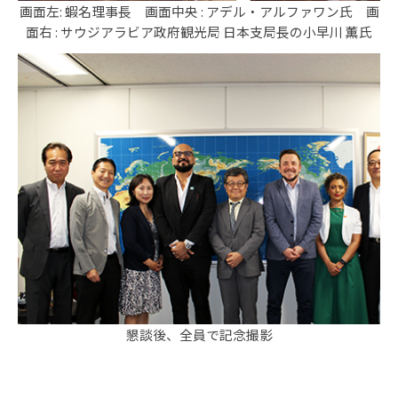
画面左: 蝦名理事長 画面中央 : アデル・アルファワン氏 画
面右 : サウジアラビア政府観光局 日本支局長の小早川 薫氏
懇談後、全員で記念撮影