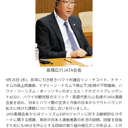
髙橋広行JATA会長
9月25日 (水)、前年に引き続きハワイ州議会リン・デコイト、ドナ・
キムの両上院議員、ナディーン・ナカムラ様以下2名様の下院議員、ハ
ワイ・ツーリズム・オーソリティのダニエル・ナホピイイプレジデン
ト&CEO、ハワイ州観光局のエリック・高畑代表ら11名様がJATA髙橋
会長を訪れ、日本とハワイ間の交流と今後の日本からアウトバウンド
拡大に向けた課題について話し合いを行いました。
JATA髙橋会長からはツーリズムEXPOジャパンに対する継続的なサポ
ートに関する感謝、現状の日本人渡航者数の状況の説明、回復を目指
すためにもMICEを中心とする団体の取り組み強化がこの先必よ、との