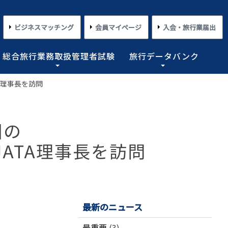
ビジネスマッチング
会員マイページ
入会・旅行業届出
総合旅行業務取扱管理者試験
旅行データバンク
A理事長を訪問
×
×
×
×
×
対する旅行業務の改善並びに旅行サービスの向上等を図
プライアンス情報等の登録関連情報。国内・海外旅行情
るための「安心・快適な旅の情報」、旅行時のトラブル
務取扱管理者試験に合格した者を一人(従業員が概ね十名
た旅行のトレンド。会員限定公開として海外渡航関連情報
とを目的としており、旅行業法に基づく法定業務の他、
しています。
載しております。
業務を行わせることが義務付けられています。
国の
めの業務を行なっています。
ATA理事長を訪問
コンプライアンスとリスクマネジメント
さまざまな旅行事情
よくあるご質問
さまざまな旅行業の数字
情報公開・規約・広報
旅行業界のコンプライアンス推進
海外教育旅行
よくあるご質問
数字が語る旅行業2026 PDF版
修学旅行事情
JATAニュースリリース
本
旅行業法関連・関係法令関連ガイドラ
ワーケーション/ブレジャー
数字が語る旅行業2025 PDF版
イン等、約款申請 他
会報誌「じゃたこみ」
会長所感
ラーケーション
数字が語る旅行業2024 PDF版
最新のニュース
度
旅の安全・危機管理
その他のお知らせ・ご案内
数字が語る旅行業2023 PDF版
障害者差別解消法
働き方改革
最重要
(3)
数字が語る旅行業2022 PDF版