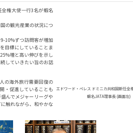
パートナーシップ
 フライ&クルーズの
題・正解
太平洋アジア観光協会(PATA)日本
合格証の再交付申請について
保存版 旅行統計 2021
新任全権大使一行3名が蝦名
み
TA調べ)
復興支援
ユニバーサルツーリズム
保存版 旅行統計 2020
 フライ&クルーズの
ド
環境保全活動
北陸復興支援活動
お知らせ・情報
保存版 旅行統計バックナンバー(201
和国の観光産業の状況につ
TA調べ)
～2010)
近年の主な復興支援活動
学生向け情報
年までの「我が国の
コロナ禍以前の旅行トレンド
基本情報
会員・旅行業者向けサービス・事業
ついて」(国土交通
東北復興支援活動「JATAの道」
祝日の意義
-10%ずつ訪問客が増加
成を目標にしていることま
行業登録・申請
各種様式ダウンロード、資料販売
で25%増と高い伸びを示し
引額の報告につい
JATANAVI/会員マイページ/メルマ
配信設定
継続していきたい旨のお話
関連情報
て
会員サポート
方改革
～「働き方
く理解して
仕事も
続き
旅行業・法令について
ために～
本人の海外旅行需要回復の
各種
JATA会長表彰
展開・促進していることも
について
エドワード・ペレス ドミニカ共和国新任全権大
が盛んでメジャーリーグや
蝦名JATA理事長 (画面左)
らどうする?
経営改善・資金繰り支援
どに触れながら、和やかな
苦情・相談
資金繰り支援策
補助金・税制優
デックス : 過去の
経験者 (中途) 採用
経営者相談窓口のご紹介
例集)