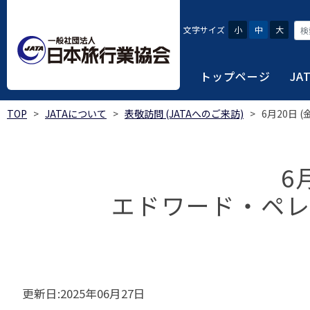
文字サイズ
小
中
大
トップページ
JA
TOP
>
JATAについて
>
表敬訪問 (JATAへのご来訪)
>
6月20日
JATAにつ
会員・旅行
旅行者・一
総合旅行業
旅行データ
日本旅行業協会は、旅
当会へ入会するための
旅行会社をご利用され
旅行業者等は登録の業
様々な旅行業の数字デ
り、併せて会員相互の
報や消費者苦情対応報
ご相談やご利用旅行業
以上の営業所では二名
を掲載しています。
6
会員に共通する利益を
エドワード・ペレ
観光産業共通プラット
安心・安全で快適な旅
令和8年度総合旅行業
我が国のクルーズ等の
日本旅行業協会(JATA
旅行会社、官公庁・自
安心・安全で快適な
受験案内
2025年1月～12月
のご案内
覧
実態調査 (PDF / JA
JATAの概要
J
受験者マイページロ
宿泊事業者専用のご
海外ツアー適正取引
2024年1月～12月
JATA各部・事務局
受験申請手続き
口
実態調査 (PDF / JA
限定)
観光産業共通プラッ
更新日:2025年06月27日
内
貸切バス事故対策に
「2023 年の我が
過去5年間の試験問題
向について」(国土