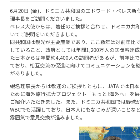
貸切バスの安全運行
宣言について
2022年1月～12月
過去5年間の試験問
6月20日 (金)、ドミニカ共和国のエドワード・ペレス
サステナブルへの取組
実態調査 (PDF / JA
理事長をご訪問くださいました。
2023年1月～12月
その他 お知らせ
JATA SDGsアワー
ペレス大使からは、着任のご挨拶と合わせ、ドミニカ共
実態調査 (PDF / JA
その他の活動
旅行会社に就職希望
いてご説明をいただきました。
2001年から2020
JATA会員と旅行業の
クルーズ等の動向に
ハッピーマンデー 
同共和国は観光が主要産業であり、ここ数年は対前年比で9
省海事局)
していること、政府としては年間1,200万人の訪問客達
旅行業の法令と、旅
た日本からは年間約4,400人の訪問者があるが、前年比
旅行業務に関する取
海外渡航・観光地情報
女性の活躍推進
て
ており、相互交流の促進に向けてコミュニケーションを
JATA NAVI 渡航
がありました。
電子旅行取引につい
業界での女性の働き
改革」って何?
正し
JATAへの入退会手
プライベートも輝く
蝦名理事長からは歓迎のご挨拶とともに、JATAでは日
旅行業登録関係資料
ために海外旅行拡大プロジェクト「もっと!海外へ」を
LADY JATA委員会
ご紹介いただきました。また、ドミニカ共和国では野球
こんな時、あなたな
消費者苦情や相談対応
WBCでも活躍しており、日本人にもなじみが深いことな
消費者からの質問、
雰囲気で意見交換が進みました。
苦情の報告 事例イン
主な事例索引
苦情の報告2025 (事