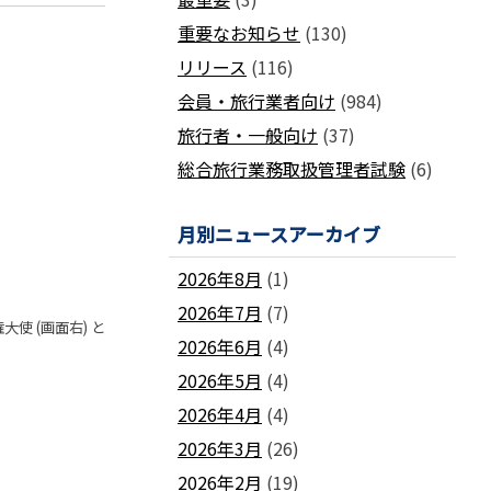
国土交通省ネガティブ情報検索サイト
支部
「数字が語る旅行業」PDFファイル版
重要なお知らせ
(130)
各地方事務局の情報と活動報告
(2024-2011)
リリース
(116)
観光庁公式「旅行業者取扱額」 (主要
関西事務局
北海道事務局
9
旅行会社の月別取扱実績)
会員・旅行業者向け
(984)
東北事務局
関東事務局
ビジネスに活用できる
インバウンドデ
旅行者・一般向け
(37)
JATA主催のセミナー・研修
中部事務局
中四国事務局
ータ一覧
総合旅行業務取扱管理者試験
(6)
九州事務局
沖縄事務局
セミナー・研修
ガ
各種 合格証・修了証の再交付について
月別ニュースアーカイブ
2026年8月
(1)
2026年7月
(7)
使 (画面右) と
2026年6月
(4)
要望活動報告
2026年5月
(4)
遇
要望活動報告
2026年4月
(4)
2026年3月
(26)
2026年2月
(19)