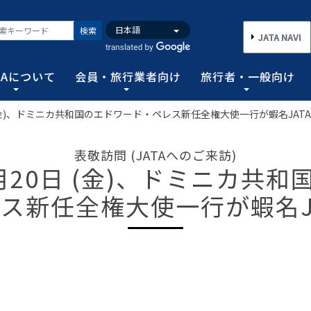
検索
JATA NAVI
TAについて
会員・旅行業者向け
旅行者・一般向け
 (金)、ドミニカ共和国のエドワード・ペレス新任全権大使一行が蝦名JAT
いて
業者向け
般向け
務取扱管理者試験
バンク
行需要の拡大と旅行業の健全な発展を図るとともに、旅行者に
手続き情報の他、旅行業登録に関する種々フォーマット、コン
る旅行者皆さまのための情報です。旅行時のトラブルを回避す
務範囲により、営業所ごとに地域限定、国内または総合旅行業
ータ、JATA会員旅行会社を対象に調査した旅行動向をまとめ
表敬訪問 (JATAへのご来訪)
連絡協調につとめ、旅行の促進と観光事業の発展に貢献するこ
告等、旅行業法に基づく旅行会社が営業に必要な情報等を掲載
者が倒産した際の弁済業務保証金制度等、様々なお知らせを掲
以上)選任し、旅行契約等に関する事務の管理・監督に関する
月20日 (金)、ドミニカ共和
図る業務、社会に貢献する業務などの協会の目的を達成するた
ス新任全権大使一行が蝦名J
フォーム
のための情報
務取扱管理者試験
動向について
旅行全般インフォメーション
消費者相談や弁済について
試験の実施結果
旅行業のデータ・トレンド
)の基本情報
主要活動報告
治体・DMO 専用
旅のための情報 一
 フライ&クルーズの
海外旅行関連情報
消費者相談
過去5年間の実施結果
保存版 旅行統計 2026
TA調べ)
ATA会員リスト
表敬訪問 (JATAへのご来訪)
グイン
国内旅行関連情報
カスタマーハラスメントに対する基
保存版 旅行統計 2025
案内
推進委員会通報窓
 フライ&クルーズの
方針 (PDF)
のお問合せ先 (会員
記者会見報告
総会報告
訪日旅行関連情報
保存版 旅行統計 2024
TA調べ)
トフォームのご案
弁済業務保証金制度・ボンド保証制
JATA経営フォーラム報告
JOTC (アウトバウンド促進協議会)
保存版 旅行統計 2023
ついて
国のクルーズ等の動
・正解
合格証の再交付申請について
提言など
交通省海事局)
ツアーグランプリ
保存版 旅行統計 2022