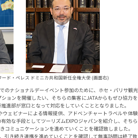
事例集)
事例集)
例集)
ナンバー
JATA会員の入退会一覧
会員の入退会一覧
バー(2020～)
ナンバー(2024
ー(2020～)
エドワード・ペレス ドミニカ共和国新任全権大使 (画面右)
西万博でのナショナルデーイベント参加のために、ホセ・パリサ観
ションを開催したい、そちらの集客にJATAからもぜひ協力
旅行推進部が窓口となって対応をしていくこととなりました。
置やウェビナーによる情報提供、アドベンチャートラベルや体
有効な手段としてツーリズムEXPOジャパンを紹介し、そち
きコミュニケーションを進めていくことを確認致しました。
、引き続き連携を進めていくことを確認して無事訪問は終了致