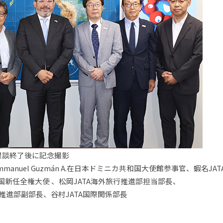
懇談終了後に記念撮影
nuel Guzmán A.在日本ドミニカ共和国大使館参事官、蝦名JA
国新任全権大使 、松岡JATA海外旅行推進部担当部長、
行推進部副部長、谷村JATA国際関係部長