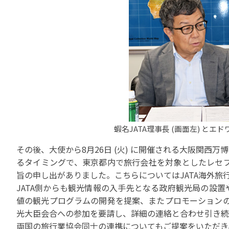
苦情の報告2024 (
苦情の報告2023 (
苦情の報告2022(事
速報・ニュースバック
委員会議事次第
JATA速報バックナン
ニュースメールバック
～)
TOPICSバックナンバ
蝦名JATA理事長 (画面左) と
その後、大使から8月26日 (火) に開催される大阪関
るタイミングで、東京都内で旅行会社を対象としたレセプ
旨の申し出がありました。こちらについてはJATA海外
JATA側からも観光情報の入手先となる政府観光局の設
値の観光プログラムの開発を提案、またプロモーションの
光大臣会合への参加を要請し、詳細の連絡と合わせ引き続
両国の旅行業協会同士の連携についてもご提案をいただき