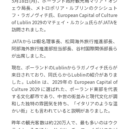
5月18日(月)、ポーランド政府観光局マリア・オジ
ェウ局長、メトロポリア・ルブリンのクシシュト
フ・ラガノヴィチ氏、European Capital of Culture
of Lublin 2029のマチェイ・ルカシュ氏らがJATAを
訪問されました。
JATAからは蝦名理事長、松岡海外旅行推進部長、
阿部海外旅行推進部担当部長、谷村国際関係部長ら
が出席しました。
現在、ポーランドのLublinからラガノヴィチ氏らが
来日されており、同氏らからLublinの紹介がありま
した。Lublin は、2029年の European Capital of
Culture 2029 に選ばれた、ポーランド東部を代表
する文化都市であり、中世の街並みと現代文化が調
和した独特の雰囲気を持ち、「イタリアのような温
かい街」とも言われていると説明がありました。
昨年の観光客数は約220万人で、最も多いのはウク