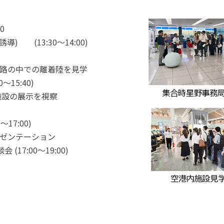
事例集)
事例集)
0
例集)
 (13:30～14:00)
ナンバー
JATA会員の入退会一覧
路の中での離着陸を見学
会員の入退会一覧
15:40)
バー(2020～)
施設の展示を視察
ナンバー(2024
17:00)
ー(2020～)
ゼンテーション
7:00～19:00)