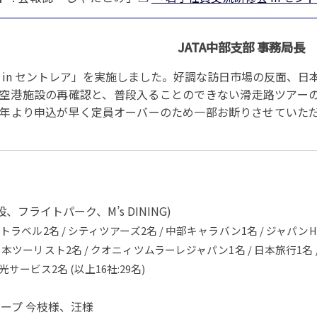
パートナーシップ
 フライ&クルーズの
題・正解
太平洋アジア観光協会(PATA)日本
合格証の再交付申請について
保存版 旅行統計 2021
み
TA調べ)
復興支援
ユニバーサルツーリズム
保存版 旅行統計 2020
JATA中部支部 事務局長
 フライ&クルーズの
ド
環境保全活動
北陸復興支援活動
お知らせ・情報
保存版 旅行統計バックナンバー(201
TA調べ)
～2010)
近年の主な復興支援活動
学生向け情報
 in セントレア」を実施しました。好調な訪日市場の反面、日
年までの「我が国の
コロナ禍以前の旅行トレンド
基本情報
会員・旅行業者向けサービス・事業
ついて」(国土交通
東北復興支援活動「JATAの道」
空港施設の再確認と、普段入ることのできない滑走路ツアー
祝日の意義
年より申込が早く定員オーバーのため一部お断りさせていた
行業登録・申請
各種様式ダウンロード、資料販売
引額の報告につい
JATANAVI/会員マイページ/メルマ
配信設定
関連情報
て
会員サポート
方改革
～「働き方
く理解して
仕事も
続き
旅行業・法令について
ために～
各種
JATA会長表彰
フライトパーク、M’s DINING)
について
らどうする?
船トラベル2名 / シティツアーズ2名 / 中部キャラバン1名 / ジャパ
経営改善・資金繰り支援
本ツーリスト2名 / クオニィツムラーレジャパン1名 / 日本旅行1名 / J
苦情・相談
資金繰り支援策
補助金・税制優
光サービス2名 (以上16社:29名)
デックス : 過去の
経験者 (中途) 採用
経営者相談窓口のご紹介
ループ 今枝様、汪様
例集)