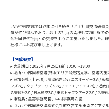
貸切バスの安全運行
宣言について
2022年1月～12月
過去5年間の試験問
サステナブルへの取組
実態調査 (PDF / JA
2023年1月～12月
その他 お知らせ
JATA SDGsアワー
実態調査 (PDF / JA
その他の活動
旅行会社に就職希望
JATA中部支部では昨年に引き続き「若手社員交流研修会
2001年から2020
JATA会員と旅行業の
クルーズ等の動向に
航が伸び悩んでおり、若手の社員の皆様も業務目線での
ハッピーマンデー 
省海事局)
他社同世代社員との交流を中心に実施いたしました。昨
旅行業の法令と、旅
社様にはお詫び申し上げます。
旅行業務に関する取
海外渡航・観光地情報
女性の活躍推進
て
JATA NAVI 渡航
電子旅行取引につい
業界での女性の働き
【開催概要】
改革」って何?
正し
JATAへの入退会手
▸ 実施期日 : 2025年7月25日(金) 13:30～19:00
プライベートも輝く
旅行業登録関係資料
▸ 場所 : 中部国際空港(制限エリア滑走路見学、空港内施設、
LADY JATA委員会
▸ 参加会社 (申込順) :
こんな時、あなたな
農協観光2名 / エヌオーイー2名 / 郵
消費者苦情や相談対応
ンズ2名 / クラブツーリズム2名 / エイチアイエス2名 / 近畿日
消費者からの質問、
急交通社2名 / 日本航空2名 / 東武トップツアーズ2名 / 名鉄観
苦情の報告 事例イン
▸ 事務局 : 星野事務局長、中村事務局次長
主な事例索引
▸ 協力 : 中部国際空港株式会社航空営業部東南アジアグ
苦情の報告2025 (事