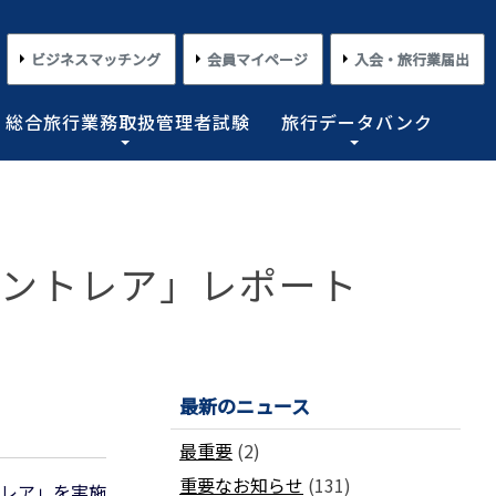
ビジネスマッチング
会員マイページ
入会・旅行業届出
総合旅行業務取扱管理者試験
旅行データバンク
×
×
×
×
×
対する旅行業務の改善並びに旅行サービスの向上等を図
プライアンス情報等の登録関連情報。国内・海外旅行情
るための「安心・快適な旅の情報」、旅行時のトラブル
務取扱管理者試験に合格した者を一人(従業員が概ね十名
た旅行のトレンド。会員限定公開として海外渡航関連情報
n セントレア」レポート
とを目的としており、旅行業法に基づく法定業務の他、
しています。
載しております。
業務を行わせることが義務付けられています。
めの業務を行なっています。
コンプライアンスとリスクマネジメント
さまざまな旅行事情
よくあるご質問
さまざまな旅行業の数字
情報公開・規約・広報
旅行業界のコンプライアンス推進
海外教育旅行
よくあるご質問
数字が語る旅行業2026 PDF版
修学旅行事情
JATAニュースリリース
最新のニュース
本
旅行業法関連・関係法令関連ガイドラ
ワーケーション/ブレジャー
数字が語る旅行業2025 PDF版
イン等、約款申請 他
会報誌「じゃたこみ」
会長所感
ラーケーション
数字が語る旅行業2024 PDF版
最重要
(2)
度
旅の安全・危機管理
その他のお知らせ・ご案内
数字が語る旅行業2023 PDF版
重要なお知らせ
(131)
障害者差別解消法
働き方改革
トレア」を実施
数字が語る旅行業2022 PDF版