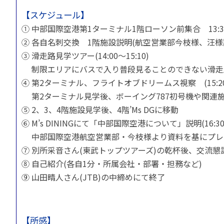
苦情の報告2024 (
【スケジュール】
苦情の報告2023 (
① 中部国際空港第1ターミナル1階ローソン前集合 13:3
苦情の報告2022(事
② 各自名刺交換 1階施設説明(航空営業部今枝様、汪様誘導)
③ 滑走路見学ツアー(14:00～15:10)
速報・ニュースバック
制限エリアにバスで入り普段見ることのできない滑走
委員会議事次第
④ 第2ターミナル、フライトオブドリームス視察 (15:20～
JATA速報バックナン
第2ターミナル見学後、ボーイング787初号機や関連
ニュースメールバック
⑤ 2、3、4階施設見学後、4階’Ms DGに移動
～)
⑥ M’s DININGにて「中部国際空港について」説明(16:30～
TOPICSバックナンバ
中部国際空港航空営業部・今枝様より資料を基にプレ
⑦ 別所采音さん(東武トップツアーズ)の乾杯後、交流懇談会 (1
⑧ 自己紹介(各自1分・所属会社・部署・担務など)
⑨ 山田晴人さん(JTB)の中締めにて終了
【所感】