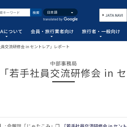
検索
JATA NAVI
TAについて
会員・旅行業者向け
旅行者・一般向け
若手社員交流研修会 in セントレア」レポート
いて
業者向け
般向け
務取扱管理者試験
バンク
行需要の拡大と旅行業の健全な発展を図るとともに、旅行者に
手続き情報の他、旅行業登録に関する種々フォーマット、コン
る旅行者皆さまのための情報です。旅行時のトラブルを回避す
務範囲により、営業所ごとに地域限定、国内または総合旅行業
ータ、JATA会員旅行会社を対象に調査した旅行動向をまとめ
中部事務局
施 : 「若手社員交流研修会 i
連絡協調につとめ、旅行の促進と観光事業の発展に貢献するこ
告等、旅行業法に基づく旅行会社が営業に必要な情報等を掲載
者が倒産した際の弁済業務保証金制度等、様々なお知らせを掲
以上)選任し、旅行契約等に関する事務の管理・監督に関する
図る業務、社会に貢献する業務などの協会の目的を達成するた
フォーム
のための情報
務取扱管理者試験
動向について
旅行全般インフォメーション
消費者相談や弁済について
試験の実施結果
旅行業のデータ・トレンド
)の基本情報
主要活動報告
治体・DMO 専用
旅のための情報 一
 フライ&クルーズの
海外旅行関連情報
消費者相談
過去5年間の実施結果
保存版 旅行統計 2026
TA調べ)
ATA会員リスト
表敬訪問 (JATAへのご来訪)
グイン
国内旅行関連情報
カスタマーハラスメントに対する基
保存版 旅行統計 2025
案内
推進委員会通報窓
 フライ&クルーズの
方針 (PDF)
のお問合せ先 (会員
記者会見報告
総会報告
訪日旅行関連情報
保存版 旅行統計 2024
TA調べ)
トフォームのご案
弁済業務保証金制度・ボンド保証制
JATA経営フォーラム報告
JOTC (アウトバウンド促進協議会)
保存版 旅行統計 2023
ついて
国のクルーズ等の動
・正解
合格証の再交付申請について
】 : 会報誌「じゃたこみ」❐
「若手社員交流研修会 in セン
提言など
交通省海事局)
ツアーグランプリ
保存版 旅行統計 2022