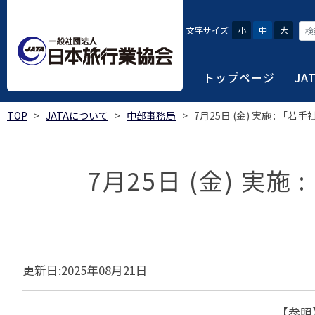
文字サイズ
小
中
大
トップページ
JA
TOP
>
JATAについて
>
中部事務局
>
7月25日 (金) 実施 : 「
JATAにつ
会員・旅行
旅行者・一
総合旅行業
旅行データ
日本旅行業協会は、旅
当会へ入会するための
旅行会社をご利用され
旅行業者等は登録の業
様々な旅行業の数字デ
7月25日 (金) 実
り、併せて会員相互の
報や消費者苦情対応報
ご相談やご利用旅行業
以上の営業所では二名
を掲載しています。
会員に共通する利益を
観光産業共通プラット
安心・安全で快適な旅
令和8年度総合旅行業
我が国のクルーズ等の
日本旅行業協会(JATA
旅行会社、官公庁・自
安心・安全で快適な
受験案内
2025年1月～12月
のご案内
覧
実態調査 (PDF / JA
JATAの概要
J
受験者マイページロ
更新日:2025年08月21日
宿泊事業者専用のご
海外ツアー適正取引
2024年1月～12月
JATA各部・事務局
受験申請手続き
口
実態調査 (PDF / JA
限定)
観光産業共通プラッ
内
貸切バス事故対策に
「2023 年の我が
過去5年間の試験問題
【参照
向について」(国土