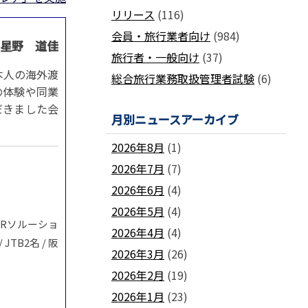
国土交通省ネガティブ情報検索サイト
リリース
(116)
支部
「数字が語る旅行業」PDFファイル版
各地方事務局の情報と活動報告
(2024-2011)
会員・旅行業者向け
(984)
 星野 道佳
観光庁公式「旅行業者取扱額」 (主要
関西事務局
北海道事務局
9
旅行者・一般向け
(37)
旅行会社の月別取扱実績)
東北事務局
関東事務局
本人の海外渡
総合旅行業務取扱管理者試験
(6)
ビジネスに活用できる
インバウンドデ
JATA主催のセミナー・研修
中部事務局
中四国事務局
の体験や同業
ータ一覧
だきました会
九州事務局
沖縄事務局
セミナー・研修
月別ニュースアーカイブ
ガ
各種 合格証・修了証の再交付について
2026年8月
(1)
2026年7月
(7)
2026年6月
(4)
2026年5月
(4)
ンHRソルーショ
要望活動報告
2026年4月
(4)
TB2名 / 阪
遇
要望活動報告
2026年3月
(26)
2026年2月
(19)
2026年1月
(23)