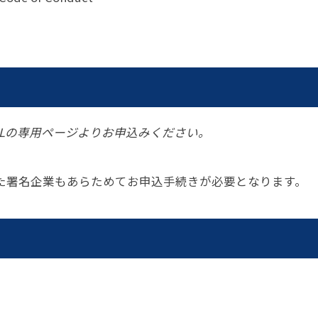
パートナーシップ
 フライ&クルーズの
題・正解
太平洋アジア観光協会(PATA)日本
合格証の再交付申請について
保存版 旅行統計 2021
み
TA調べ)
復興支援
ユニバーサルツーリズム
保存版 旅行統計 2020
 フライ&クルーズの
ド
環境保全活動
北陸復興支援活動
お知らせ・情報
保存版 旅行統計バックナンバー(201
TA調べ)
～2010)
近年の主な復興支援活動
学生向け情報
年までの「我が国の
コロナ禍以前の旅行トレンド
基本情報
会員・旅行業者向けサービス・事業
ついて」(国土交通
東北復興支援活動「JATAの道」
祝日の意義
行業登録・申請
各種様式ダウンロード、資料販売
RLの専用ページよりお申込みください。
引額の報告につい
JATANAVI/会員マイページ/メルマ
配信設定
関連情報
て
会員サポート
方改革
～「働き方
た署名企業もあらためてお申込手続きが必要となります。
く理解して
仕事も
続き
旅行業・法令について
ために～
各種
JATA会長表彰
について
らどうする?
経営改善・資金繰り支援
苦情・相談
資金繰り支援策
補助金・税制優
デックス : 過去の
経験者 (中途) 採用
経営者相談窓口のご紹介
例集)