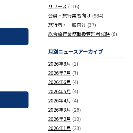
国土交通省ネガティブ情報検索サイト
リリース
(116)
支部
「数字が語る旅行業」PDFファイル版
各地方事務局の情報と活動報告
(2024-2011)
会員・旅行業者向け
(984)
観光庁公式「旅行業者取扱額」 (主要
関西事務局
北海道事務局
9
旅行者・一般向け
(37)
旅行会社の月別取扱実績)
東北事務局
関東事務局
総合旅行業務取扱管理者試験
(6)
ビジネスに活用できる
インバウンドデ
JATA主催のセミナー・研修
中部事務局
中四国事務局
ータ一覧
九州事務局
沖縄事務局
セミナー・研修
月別ニュースアーカイブ
ガ
各種 合格証・修了証の再交付について
2026年8月
(1)
2026年7月
(7)
2026年6月
(4)
2026年5月
(4)
要望活動報告
2026年4月
(4)
遇
要望活動報告
2026年3月
(26)
2026年2月
(19)
2026年1月
(23)