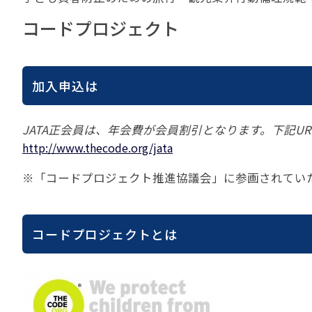
貸切バスの安全運行
宣言について
2022年1月～12月
過去5年間の試験問
コードプロジェクト
サステナブルへの取組
実態調査 (PDF / JA
2023年1月～12月
その他 お知らせ
JATA SDGsアワー
実態調査 (PDF / JA
その他の活動
旅行会社に就職希望
2001年から2020
加入申込は
JATA会員と旅行業の
クルーズ等の動向に
ハッピーマンデー 
省海事局)
旅行業の法令と、旅
JATA正会員は、年会費が会員割引となります。下記U
旅行業務に関する取
海外渡航・観光地情報
女性の活躍推進
て
http://www.thecode.org/jata
JATA NAVI 渡航
電子旅行取引につい
業界での女性の働き
※「コードプロジェクト推進協議会」に参画されてい
改革」って何?
正し
JATAへの入退会手
プライベートも輝く
旅行業登録関係資料
LADY JATA委員会
こんな時、あなたな
消費者苦情や相談対応
コードプロジェクトとは
消費者からの質問、
苦情の報告 事例イン
主な事例索引
苦情の報告2025 (事