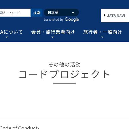
検索
JATA NAVI
TAについて
会員・旅行業者向け
旅行者・一般向け
いて
業者向け
般向け
務取扱管理者試験
バンク
行需要の拡大と旅行業の健全な発展を図るとともに、旅行者に
手続き情報の他、旅行業登録に関する種々フォーマット、コン
る旅行者皆さまのための情報です。旅行時のトラブルを回避す
務範囲により、営業所ごとに地域限定、国内または総合旅行業
ータ、JATA会員旅行会社を対象に調査した旅行動向をまとめ
その他の活動
連絡協調につとめ、旅行の促進と観光事業の発展に貢献するこ
告等、旅行業法に基づく旅行会社が営業に必要な情報等を掲載
者が倒産した際の弁済業務保証金制度等、様々なお知らせを掲
以上)選任し、旅行契約等に関する事務の管理・監督に関する
コードプロジェクト
図る業務、社会に貢献する業務などの協会の目的を達成するた
フォーム
のための情報
務取扱管理者試験
動向について
旅行全般インフォメーション
消費者相談や弁済について
試験の実施結果
旅行業のデータ・トレンド
)の基本情報
主要活動報告
治体・DMO 専用
旅のための情報 一
 フライ&クルーズの
海外旅行関連情報
消費者相談
過去5年間の実施結果
保存版 旅行統計 2026
TA調べ)
ATA会員リスト
表敬訪問 (JATAへのご来訪)
グイン
国内旅行関連情報
カスタマーハラスメントに対する基
保存版 旅行統計 2025
案内
推進委員会通報窓
 フライ&クルーズの
方針 (PDF)
のお問合せ先 (会員
記者会見報告
総会報告
訪日旅行関連情報
保存版 旅行統計 2024
TA調べ)
トフォームのご案
弁済業務保証金制度・ボンド保証制
JATA経営フォーラム報告
JOTC (アウトバウンド促進協議会)
保存版 旅行統計 2023
ついて
国のクルーズ等の動
・正解
合格証の再交付申請について
of Conduct-
提言など
交通省海事局)
ツアーグランプリ
保存版 旅行統計 2022