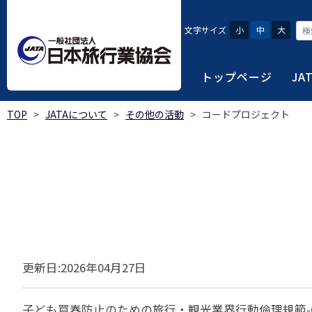
文字サイズ
小
中
大
トップページ
JA
TOP
>
JATAについて
>
その他の活動
>
コードプロジェクト
JATAにつ
会員・旅行
旅行者・一
総合旅行業
旅行データ
日本旅行業協会は、旅
当会へ入会するための
旅行会社をご利用され
旅行業者等は登録の業
様々な旅行業の数字デ
り、併せて会員相互の
報や消費者苦情対応報
ご相談やご利用旅行業
以上の営業所では二名
を掲載しています。
会員に共通する利益を
観光産業共通プラット
安心・安全で快適な旅
令和8年度総合旅行業
我が国のクルーズ等の
日本旅行業協会(JATA
旅行会社、官公庁・自
安心・安全で快適な
受験案内
2025年1月～12月
のご案内
覧
実態調査 (PDF / JA
JATAの概要
J
受験者マイページロ
更新日:2026年04月27日
宿泊事業者専用のご
海外ツアー適正取引
2024年1月～12月
JATA各部・事務局
受験申請手続き
口
実態調査 (PDF / JA
限定)
観光産業共通プラッ
内
貸切バス事故対策に
「2023 年の我が
過去5年間の試験問題
子ども買春防止のための旅行・観光業界行動倫理規範-Code 
向について」(国土