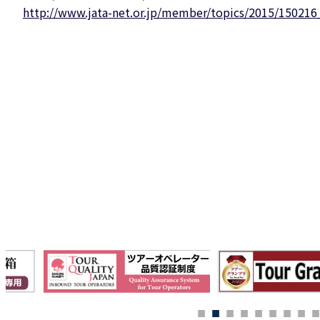
http://www.jata-net.or.jp/member/topics/2015/150216