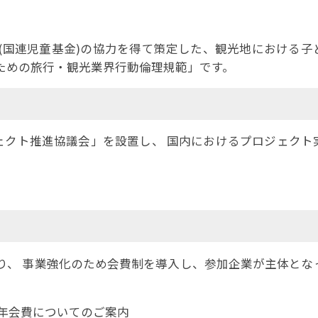
事例集)
事例集)
ニセフ(国連児童基金)の協力を得て策定した、観光地における
例集)
ための旅行・観光業界行動倫理規範」です。
ナンバー
JATA会員の入退会一覧
会員の入退会一覧
バー(2020～)
ジェクト推進協議会」を設置し、 国内におけるプロジェクト
ナンバー(2024
ー(2020～)
り、 事業強化のため会費制を導入し、参加企業が主体とな
と年会費についてのご案内