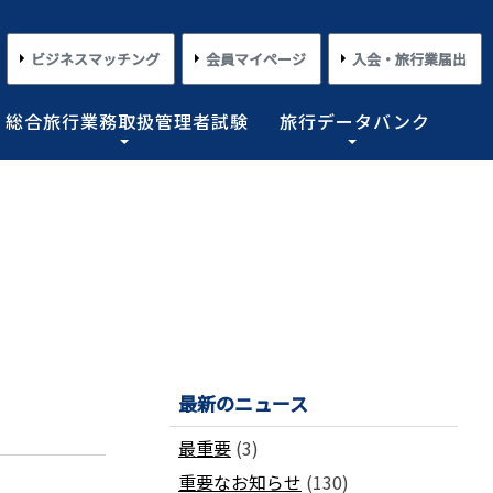
ビジネスマッチング
会員マイページ
入会・旅行業届出
総合旅行業務取扱管理者試験
旅行データバンク
×
×
×
×
×
対する旅行業務の改善並びに旅行サービスの向上等を図
プライアンス情報等の登録関連情報。国内・海外旅行情
るための「安心・快適な旅の情報」、旅行時のトラブル
務取扱管理者試験に合格した者を一人(従業員が概ね十名
た旅行のトレンド。会員限定公開として海外渡航関連情報
とを目的としており、旅行業法に基づく法定業務の他、
しています。
載しております。
業務を行わせることが義務付けられています。
めの業務を行なっています。
コンプライアンスとリスクマネジメント
さまざまな旅行事情
よくあるご質問
さまざまな旅行業の数字
情報公開・規約・広報
旅行業界のコンプライアンス推進
海外教育旅行
よくあるご質問
数字が語る旅行業2026 PDF版
修学旅行事情
JATAニュースリリース
最新のニュース
本
旅行業法関連・関係法令関連ガイドラ
ワーケーション/ブレジャー
数字が語る旅行業2025 PDF版
イン等、約款申請 他
会報誌「じゃたこみ」
会長所感
ラーケーション
数字が語る旅行業2024 PDF版
最重要
(3)
度
旅の安全・危機管理
その他のお知らせ・ご案内
数字が語る旅行業2023 PDF版
重要なお知らせ
(130)
障害者差別解消法
働き方改革
数字が語る旅行業2022 PDF版