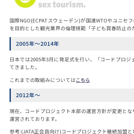
苦情の報告2024 (
苦情の報告2023 (
国際NGO(ECPATスウェーデン)が国連WTOやユ
苦情の報告2022(事
を目的とした観光業界の倫理規範「子ども買春防止の
速報・ニュースバック
2005年～2014年
委員会議事次第
JATA速報バックナン
日本では2005年3月に発足式を行い、「コードプロ
ニュースメールバック
てきました。
～)
TOPICSバックナンバ
これまでの取組みについては
こちら
2012年～
現在、コードプロジェクト本部の運営方針が変更とな
運営されております。
参考:(JATA正会員向け)コードプロジェクト継続加盟