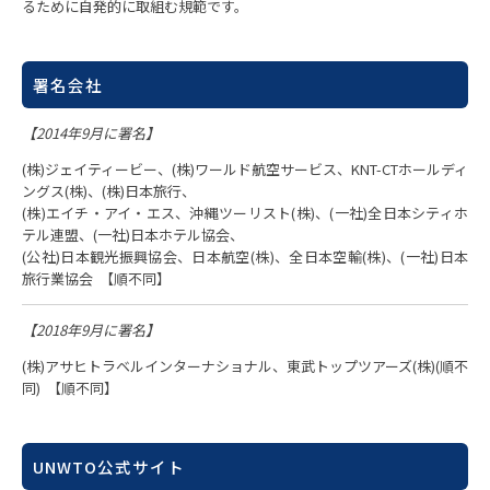
るために自発的に取組む規範です。
署名会社
【2014年9月に署名】
(株)ジェイティービー、(株)ワールド航空サービス、KNT-CTホールディ
ングス(株)、(株)日本旅行、
(株)エイチ・アイ・エス、沖縄ツーリスト(株)、(一社)全日本シティホ
テル連盟、(一社)日本ホテル協会、
(公社)日本観光振興協会、日本航空(株)、全日本空輸(株)、(一社)日本
旅行業協会 【順不同】
【2018年9月に署名】
(株)アサヒトラベルインターナショナル、東武トップツアーズ(株)(順不
同) 【順不同】
UNWTO公式サイト