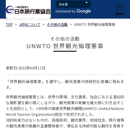
TOP
>
JATAについて
>
その他の活動
>
UNWTO 世界観光倫理憲章
その他の活動
UNWTO 世界観光倫理憲章
更新日:2022年03月11日
「世界観光倫理憲章」を遵守し、観光産業の持続的な発展に努めま
す。
世界観光倫理憲章とは、世界の環境、文化遺産、社会に与える潜在的
な悪影響を最小限にしながら、観光産業の発展を最大限に引き出すこ
とを目的として、1999年の国連世界観光機関(UNWTO: United Nations
World Tourism Organization)総会で採択されました。
法的拘束力はないものの、各国政府、観光業界、地域社会、旅行者等
の観光産業の発展の主要関係者が、責任ある持続可能な観光を実現す