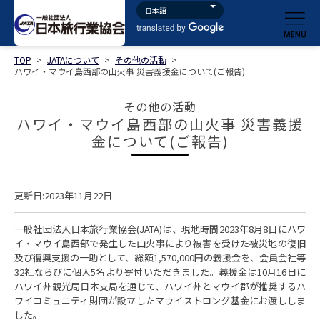
TOP
>
JATAについて
>
その他の活動
>
ハワイ・マウイ島西部の山火事 災害義援金について(ご報告)
その他の活動
ハワイ・マウイ島西部の山火事 災害義援
金について(ご報告)
更新日:2023年11月22日
一般社団法人日本旅行業協会(JATA)は、現地時間2023年8月8日にハワ
イ・マウイ島西部で発生した山火事により被害を受けた被災地の復旧
及び復興支援の一助として、総額1,570,000円の義援金を、会員会社等
32社ならびに個人5名より寄付いただきました。義援金は10月16日に
ハワイ州観光局日本支局を通じて、ハワイ州とマウイ郡が推奨するハ
ワイコミュニティ財団が設立したマウイストロング基金にお渡ししま
した。