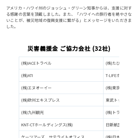
アメリカ・ハワイ州のジョッシュ・グリーン知事からは、支援に対す
る感謝の言葉を頂戴しました。また、「ハワイへの旅行者を絶やさな
いことが、被災地域の復興支援に繋がる」とメッセージをいただきま
した。
災害義援金 ご協力会社 (32社)
(株)IACEトラベル
(株)たびまちゲー
(株)ATI
T-LIFEホールディ
(株)エヌオーイー
(株)東京エキス
(株)欧州エキスプレス
東武トップツアーズ
(株)九州観光
(株)トラベルシス
KNT-CTホールディングス(株)
日新航空サービス(
ケーツアーズ サテライトオフィス
(株)日本橋夢屋