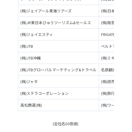
(株)ジェイアール東海ツアーズ
(株)日本旅行
(株)JR東日本びゅうツーリズム&セールス
(株)阪急交通社
(株)ジェイエスティ
FRIGATE AERO T
(株)JTB
ベルトラ(株)
(株)JTB沖縄
(株)ミキ・ツーリ
(株)JTBグローバルマーケティング&トラベル
名鉄観光サービス(
(株)ジャタ
(株)読売旅行
(株)ステラコーポレーション
(株)旅行綜研
高松商運(株)
(株)ワールドツ
(会社名50音順)