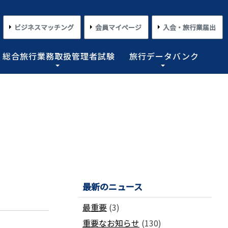
ビジネスマッチング
会員マイページ
入会・旅行業届出
総合旅行業務取扱管理者試験
旅行データバンク
×
×
×
×
×
対する旅行業務の改善並びに旅行サービスの向上等を図
プライアンス情報等の登録関連情報。国内・海外旅行情
るための「安心・快適な旅の情報」、旅行時のトラブル
務取扱管理者試験に合格した者を一人(従業員が概ね十名
た旅行のトレンド。会員限定公開として海外渡航関連情報
とを目的としており、旅行業法に基づく法定業務の他、
しています。
載しております。
業務を行わせることが義務付けられています。
5
めの業務を行なっています。
コンプライアンスとリスクマネジメント
さまざまな旅行事情
よくあるご質問
さまざまな旅行業の数字
情報公開・規約・広報
旅行業界のコンプライアンス推進
海外教育旅行
よくあるご質問
数字が語る旅行業2026 PDF版
修学旅行事情
JATAニュースリリース
最新のニュース
本
旅行業法関連・関係法令関連ガイドラ
ワーケーション/ブレジャー
数字が語る旅行業2025 PDF版
イン等、約款申請 他
会報誌「じゃたこみ」
会長所感
ラーケーション
数字が語る旅行業2024 PDF版
最重要
(3)
度
旅の安全・危機管理
その他のお知らせ・ご案内
数字が語る旅行業2023 PDF版
重要なお知らせ
(130)
障害者差別解消法
働き方改革
数字が語る旅行業2022 PDF版