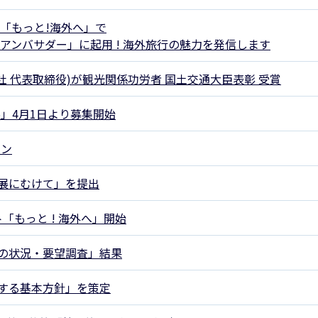
ト「もっと!海外へ」で
行アンバサダー」に起用 ! 海外旅行の魅力を発信します
行社 代表取締役)が観光関係功労者 国土交通大臣表彰 受賞
5」4月1日より募集開始
ーン
展にむけて」を提出
ト「もっと ! 海外へ」開始
の状況・要望調査」結果
する基本方針」を策定