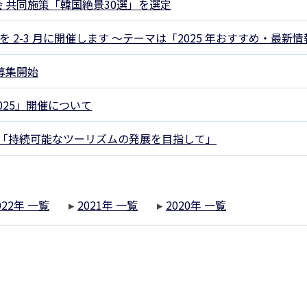
会 共同施策「韓国絶景30選」を選定
」第4回を 2-3 月に開催します ～テーマは「2025 年おすすめ・最新
」募集開始
025」開催について
所感 「持続可能なツーリズムの発展を目指して」
022年 一覧
▸
2021年 一覧
▸
2020年 一覧