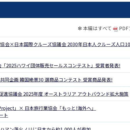
パートナーシップ
 フライ&クルーズの
題・正解
太平洋アジア観光協会(PATA)日本
合格証の再交付申請について
保存版 旅行統計 2021
み
TA調べ)
復興支援
ユニバーサルツーリズム
保存版 旅行統計 2020
 フライ&クルーズの
ド
環境保全活動
北陸復興支援活動
お知らせ・情報
保存版 旅行統計バックナンバー(201
TA調べ)
❇ 本編はすべて
PD
～2010)
近年の主な復興支援活動
学生向け情報
年までの「我が国の
コロナ禍以前の旅行トレンド
基本情報
会員・旅行業者向けサービス・事業
ついて」(国土交通
東北復興支援活動「JATAの道」
祝日の意義
会×日本国際クルーズ協議会 2030年日本人クルーズ人口10
行業登録・申請
各種様式ダウンロード、資料販売
引額の報告につい
JATANAVI/会員マイページ/メルマ
配信設定
旅行業協会「2025ハワイ団体販売セールスコンテスト」受賞者発表!
関連情報
て
会員サポート
方改革
～「働き方
く理解して
仕事も
続き
旅行業・法令について
ために～
共同企画 韓国絶景30 選商品コンテスト 受賞商品発表!
各種
JATA会長表彰
について
進協議会 2025年度 オーストラリア アウトバウンド拡大施策
らどうする?
経営改善・資金繰り支援
苦情・相談
資金繰り支援策
補助金・税制優
 Project」× 日本旅行業協会「もっと!海外へ」
ート
デックス : 過去の
経験者 (中途) 採用
経営者相談窓口のご紹介
例集)
ハマン落火ノリに日本から約1,000人が参加