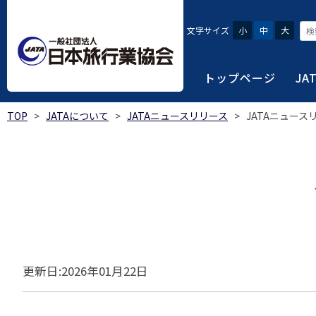
文字サイズ
小
中
大
トップページ
JA
TOP
>
JATAについて
>
JATAニュースリリース
>
JATAニュースリ
JATAにつ
会員・旅行
旅行者・一
総合旅行業
旅行データ
日本旅行業協会は、旅
当会へ入会するための
旅行会社をご利用され
旅行業者等は登録の業
様々な旅行業の数字デ
り、併せて会員相互の
報や消費者苦情対応報
ご相談やご利用旅行業
以上の営業所では二名
を掲載しています。
会員に共通する利益を
観光産業共通プラット
安心・安全で快適な旅
令和8年度総合旅行業
我が国のクルーズ等の
日本旅行業協会(JATA
旅行会社、官公庁・自
安心・安全で快適な
受験案内
2025年1月～12月
のご案内
覧
実態調査 (PDF / JA
JATAの概要
J
受験者マイページロ
更新日:2026年01月22日
宿泊事業者専用のご
海外ツアー適正取引
2024年1月～12月
JATA各部・事務局
受験申請手続き
口
実態調査 (PDF / JA
限定)
観光産業共通プラッ
内
貸切バス事故対策に
「2023 年の我が
過去5年間の試験問題
向について」(国土