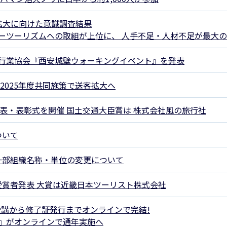
事例集)
拡大に向けた意識調査結果
事例集)
ーツーリズムへの取組が上位に、 人手不足・人材不足が最大
例集)
行業協会『西安城壁ウォーキングイベント』を発表
ナンバー
JATA会員の入退会一覧
会員の入退会一覧
2025年度共同施策で送客拡大へ
バー(2020～)
ナンバー(2024
発表・表彰式を開催 国土交通大臣賞は 株式会社風の旅行社
ー(2020～)
ついて
 一部組織名称・単位の変更について
ド」受賞者発表 大賞は近畿日本ツーリスト株式会社
受講から修了証発行までオンラインで完結!
』がオンラインで通年実施へ