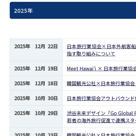
貸切バスの安全運行
宣言について
2022年1月～12月
過去5年間の試験問
2025年
サステナブルへの取組
実態調査 (PDF / JA
2023年1月～12月
その他 お知らせ
JATA SDGsアワー
実態調査 (PDF / JA
その他の活動
旅行会社に就職希望
2001年から2020
JATA会員と旅行業の
クルーズ等の動向に
ハッピーマンデー 
省海事局)
2025年 12月 22日
日本旅行業協会×日本外航客船協
旅行業の法令と、旅
指す取り組みについて
旅行業務に関する取
海外渡航・観光地情報
女性の活躍推進
て
2025年 12月 19日
Meet Hawaiʻi × 日本
JATA NAVI 渡航
電子旅行取引につい
業界での女性の働き
改革」って何?
正し
JATAへの入退会手
プライベートも輝く
2025年 12月 18日
韓国観光公社×日本旅行業協会 
旅行業登録関係資料
LADY JATA委員会
2025年 10月 30日
日本旅行業協会アウトバウンド促
こんな時、あなたな
消費者苦情や相談対応
消費者からの質問、
2025年 10月 29日
渋谷未来デザイン「Go Global
若者の海外旅行促進で連携スタ
苦情の報告 事例イン
主な事例索引
苦情の報告2025 (事
2025年 10月 23日
韓国観光公社×日本旅行業協会 