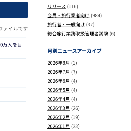
国土交通省ネガティブ情報検索サイト
リリース
(116)
支部
「数字が語る旅行業」PDFファイル版
各地方事務局の情報と活動報告
(2024-2011)
会員・旅行業者向け
(984)
観光庁公式「旅行業者取扱額」 (主要
関西事務局
北海道事務局
9
旅行者・一般向け
(37)
旅行会社の月別取扱実績)
Fファイルです
東北事務局
関東事務局
総合旅行業務取扱管理者試験
(6)
ビジネスに活用できる
インバウンドデ
JATA主催のセミナー・研修
中部事務局
中四国事務局
ータ一覧
0万人を目
九州事務局
沖縄事務局
セミナー・研修
月別ニュースアーカイブ
ガ
各種 合格証・修了証の再交付について
2026年8月
(1)
2026年7月
(7)
2026年6月
(4)
2026年5月
(4)
要望活動報告
2026年4月
(4)
遇
要望活動報告
2026年3月
(26)
2026年2月
(19)
2026年1月
(23)