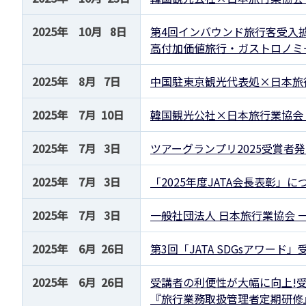
苦情の報告2024 (
2025年 10月 8日
第4回インバウンド旅行客受入
苦情の報告2023 (
高付加価値旅行・ガストロノミ
苦情の報告2022(事
2025年 8月 7日
中国駐東京観光代表処×日本旅
速報・ニュースバック
委員会議事次第
2025年 7月 10日
韓国観光公社×日本旅行業協会 
JATA速報バックナン
ニュースメールバック
2025年 7月 3日
ツアーグランプリ2025受賞者
～)
TOPICSバックナンバ
2025年 7月 3日
「2025年度JATA会⾧表彰」に
2025年 7月 3日
一般社団法人 日本旅行業協会
2025年 6月 26日
第3回「JATA SDGsアワー
2025年 6月 26日
受講者の利便性が大幅に向上!
『旅行業務取扱管理者定期研修