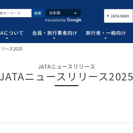
検索
JATA NAVI
TAについて
会員・旅行業者向け
旅行者・一般向け
リース2025
いて
業者向け
般向け
務取扱管理者試験
バンク
行需要の拡大と旅行業の健全な発展を図るとともに、旅行者に
手続き情報の他、旅行業登録に関する種々フォーマット、コン
る旅行者皆さまのための情報です。旅行時のトラブルを回避す
務範囲により、営業所ごとに地域限定、国内または総合旅行業
ータ、JATA会員旅行会社を対象に調査した旅行動向をまとめ
JATAニュースリリース
連絡協調につとめ、旅行の促進と観光事業の発展に貢献するこ
告等、旅行業法に基づく旅行会社が営業に必要な情報等を掲載
者が倒産した際の弁済業務保証金制度等、様々なお知らせを掲
以上)選任し、旅行契約等に関する事務の管理・監督に関する
JATAニュースリリース202
図る業務、社会に貢献する業務などの協会の目的を達成するた
フォーム
のための情報
務取扱管理者試験
動向について
旅行全般インフォメーション
消費者相談や弁済について
試験の実施結果
旅行業のデータ・トレンド
)の基本情報
主要活動報告
治体・DMO 専用
旅のための情報 一
 フライ&クルーズの
海外旅行関連情報
消費者相談
過去5年間の実施結果
保存版 旅行統計 2026
TA調べ)
ATA会員リスト
表敬訪問 (JATAへのご来訪)
グイン
国内旅行関連情報
カスタマーハラスメントに対する基
保存版 旅行統計 2025
案内
推進委員会通報窓
 フライ&クルーズの
方針 (PDF)
のお問合せ先 (会員
記者会見報告
総会報告
訪日旅行関連情報
保存版 旅行統計 2024
TA調べ)
トフォームのご案
弁済業務保証金制度・ボンド保証制
JATA経営フォーラム報告
JOTC (アウトバウンド促進協議会)
保存版 旅行統計 2023
ついて
国のクルーズ等の動
・正解
合格証の再交付申請について
提言など
交通省海事局)
ツアーグランプリ
保存版 旅行統計 2022