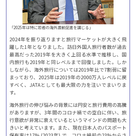
「2025年は特に若者の海外渡航促進を講じる」
2024年を振り返りますと旅行マーケットが大きく飛
躍した1年となりました。訪日外国人旅行者数が過去
最高だった2019年を大きく上回る水準で推移し、国
内旅行も2019年と同レベルまで回復しました。しか
しながら、海外旅行については2019年比で7割弱に留
まっており、2025年は2019年の2000万人レベルに戻
すべく、JATAとしても最大限の力を注いでまいりま
す。
海外旅行の伸び悩みの背景には円安と旅行費用の高騰
がありますが、3年間のコロナ禍での空白に伴い、旅
行意欲が非常に衰えているというマインドの問題も大
きいと考えています。また、現在日本人のパスポート
保有率は17% (2023年) で、コロナ禍前の23%からさ