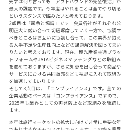
先ずは何と言っても「アウトバウンドの完全復活」が
最大の課題です。今年度はやれることは全てやり切る
というスタンスで臨みたいと考えております。
2点目は「競争と協調」です。会員各社がそれぞれ公
明正大に競い合って切磋琢磨していく一方で、協調す
べきところはお互いに協調し合って、この業界が抱え
る人手不足や生産性向上などの課題解決を図ってまい
りたいと考えております。現在、観光産業共通プラッ
トフォームやJATAビジネスマッチングなどの取組み
を進めておりますが、さらに知恵を出し合って商品や
サービスにおける共同販売なども視野に入れて取組み
を加速してまいります。
そして3点目は、「コンプライアンス」です。全ての
企業活動のベースは「コンプライアンス」ですので、
2025年も業界としての再発防止など取組みを継続し
ます。
本年は旅行マーケットの拡大に向けて非常に重要な年
であり大きなチャンスの年であります。この機を業界