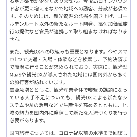
る地方都市が少なくありません。今後訪日インバウン
ド客が更に増えるなかで地域への誘客、分散が必須で
す。そのためには、観光資源の発掘や磨き上げ、ゴー
ルデンルート以外の新たなルート開発、高付加価値旅
行の提供など官民が連携して取り組まなければなりま
せん。
また、観光DXへの取組みも重要となります。今やスマ
ホ1つで交通・入場・体験などを検索し、予約決済ま
で簡潔に行うことが求められており、実際に、観光型
MaaSや観光DXが導入された地域には国内外から多く
の旅行客が訪れています。
需要急増とともに、観光産業全体で喫緊の課題になっ
ている人手不足についても、観光DXによる新たなシ
ステムやAIの活用などで生産性を高めるとともに、地
域の魅力を国内外に発信して新たな人流づくりを行う
必要があります。
国内旅行については、コロナ禍以前の水準まで回復し