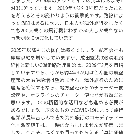
しました。2024年のアウトとインの比率はおよそ1
対3に迫っています。2019年が2対3程度だったこと
を考えるとその変わりようは衝撃的です。路線によ
って凸凹はあるにせよ、日本人が海外旅行をしたく
ても200人乗りの飛行機にわずか50人しか乗れない
事態が既に現実化しています。
2025年以降もこの傾向は続くでしょう。航空会社も
座席供給を増やしていますが、成田空港のB滑走路
延伸と新しいC滑走路運用開始は、2029年3月を目指
していますから、今から約4年3か月は首都圏の航空
座席の大幅供給増は望めません。海外旅行のために
座席を確保するなら、地方空港からのチャーター便
設定や、オフラインのチャーター便などが有効だと
思います。LCCの積極的な活用なども進める必要が
あるでしょう。 皮肉なものでCOVID-19によって旅行
産業が長年苦しんできた海外旅行のコモディティー
化・激安競争は、一時的かもしれませんが終焉しま
した。今こそ、高くても買ってもらえる「真に価値