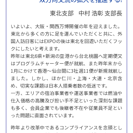
東北支部 中村 浩彰 支部長
いよいよ、大阪・関西万博開催の年を迎えました。
東北から多くの方に足を運んでいただくと共に、外
国人訪日客にはEXPOの後は東北を回遊いただくフッ
クにしたいと考えます。
昨年は東北6県+新潟の空港から台北桃園へ定期便又
はプログラムチャーター便が就航、また昨年末から
1月にかけて香港～仙台間に3社週11便が新規就航し
ました。しかし、ほか仁川・上海・大連・北京含
め、切実な課題は日本人搭乗者数の低迷です。
一方、エリアの宿泊事業者や運送事業者では燃油や
仕入価格の高騰及び担い手不足といった深刻な課題
も多く、会員企業でも後継者不在や従業員不足とい
った問題に直面されています。
昨年より改革中であるコンプライアンスを念頭とし