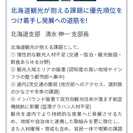
北海道観光が抱える課題に優先順位を
つけ着手し発展への道筋を!
北海道支部 清水 伸一 支部長
北海道観光が抱える課題として、
① 慢性的な観光人材不足 (交通・宿泊・観光施設・
飲食あらゆる分野)
② 観光入域エリアの偏重 (認知度の高い地域やイン
フラの整う都市部へ集中)
③ 道内2次交通の脆弱 (地方部へのアクセス、選択肢
の少なさや冬季の課題)
④ インバウンド偏重で双方向観光往来が進まず航空
機就航に影響 (空港グラハン人材不足)
観光を道内でより持続的な産業へと発展させるた
め、地域や自治体と連携した取組みを更に強化し、
また人材確保・育成も含め、官民一体で喫緊の課題