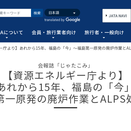
検索
JATA NAVI
TAについて
会員・旅行業者向け
旅行者・一般向け
ー庁より】あれから15年、福島の「今」～福島第一原発の廃炉作業とAL
いて
業者向け
般向け
務取扱管理者試験
バンク
行需要の拡大と旅行業の健全な発展を図るとともに、旅行者に
手続き情報の他、旅行業登録に関する種々フォーマット、コン
る旅行者皆さまのための情報です。旅行時のトラブルを回避す
務範囲により、営業所ごとに地域限定、国内または総合旅行業
ータ、JATA会員旅行会社を対象に調査した旅行動向をまとめ
会報誌「じゃたこみ」
連絡協調につとめ、旅行の促進と観光事業の発展に貢献するこ
告等、旅行業法に基づく旅行会社が営業に必要な情報等を掲載
者が倒産した際の弁済業務保証金制度等、様々なお知らせを掲
以上)選任し、旅行契約等に関する事務の管理・監督に関する
【資源エネルギー庁より】
図る業務、社会に貢献する業務などの協会の目的を達成するた
あれから15年、福島の「今
フォーム
のための情報
務取扱管理者試験
動向について
旅行全般インフォメーション
消費者相談や弁済について
試験の実施結果
旅行業のデータ・トレンド
第一原発の廃炉作業とALPS
)の基本情報
主要活動報告
治体・DMO 専用
旅のための情報 一
 フライ&クルーズの
海外旅行関連情報
消費者相談
過去5年間の実施結果
保存版 旅行統計 2026
TA調べ)
ATA会員リスト
表敬訪問 (JATAへのご来訪)
グイン
国内旅行関連情報
カスタマーハラスメントに対する基
保存版 旅行統計 2025
案内
推進委員会通報窓
 フライ&クルーズの
方針 (PDF)
のお問合せ先 (会員
記者会見報告
総会報告
訪日旅行関連情報
保存版 旅行統計 2024
TA調べ)
トフォームのご案
弁済業務保証金制度・ボンド保証制
JATA経営フォーラム報告
JOTC (アウトバウンド促進協議会)
保存版 旅行統計 2023
ついて
国のクルーズ等の動
・正解
合格証の再交付申請について
提言など
交通省海事局)
ツアーグランプリ
保存版 旅行統計 2022