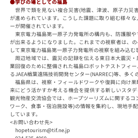
●学びの場としての福島
世界で類を見ない複合災害(地震、津波、原子力災害
が進められています。こうした課題に取り組む様々な
ーが開催されています。
東京電力福島第一原子力発電所の構内も、防護服や
が出来るようになりました。これまでの視察者は、のべ
して東京電力福島第一原子力発電所の視察を組み込む
周辺地域では、震災の記録を伝える東日本大震災・
業回復のために整備された福島ロボットテストフィー
るJAEA楢葉遠隔技術開発センター(NARREC)等、
福島県は、視察・フィールドワークや復興に向け果
来にどう活かすか考える機会を提供する新しいスタデ
観光物産交流協会では、ホープツーリズムに関するコ
ワーク、食事・宿泊施設等)の情報を集約し、現地手配
しています。
<お問い合わせ先>
hopetourism@tif.ne.jp
024-525-4060