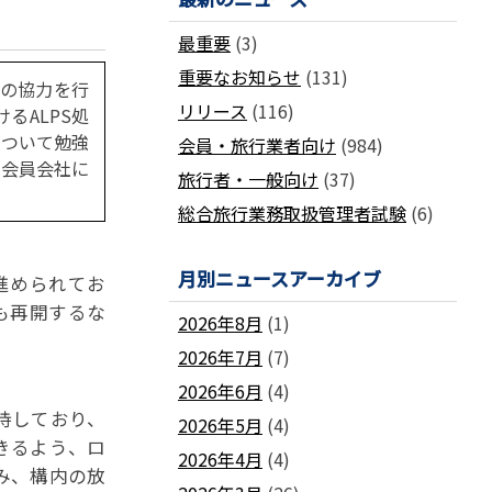
国土交通省ネガティブ情報検索サイト
支部
「数字が語る旅行業」PDFファイル版
最重要
(3)
各地方事務局の情報と活動報告
(2024-2011)
重要なお知らせ
(131)
観光庁公式「旅行業者取扱額」 (主要
関西事務局
北海道事務局
への協力を行
9
旅行会社の月別取扱実績)
リリース
(116)
東北事務局
関東事務局
るALPS処
ビジネスに活用できる
インバウンドデ
JATA主催のセミナー・研修
について勉強
中部事務局
中四国事務局
会員・旅行業者向け
(984)
ータ一覧
、会員会社に
九州事務局
沖縄事務局
セミナー・研修
旅行者・一般向け
(37)
ガ
各種 合格証・修了証の再交付について
総合旅行業務取扱管理者試験
(6)
月別ニュースアーカイブ
進められてお
も再開するな
2026年8月
(1)
2026年7月
(7)
要望活動報告
2026年6月
(4)
遇
要望活動報告
持しており、
2026年5月
(4)
きるよう、ロ
2026年4月
(4)
み、構内の放