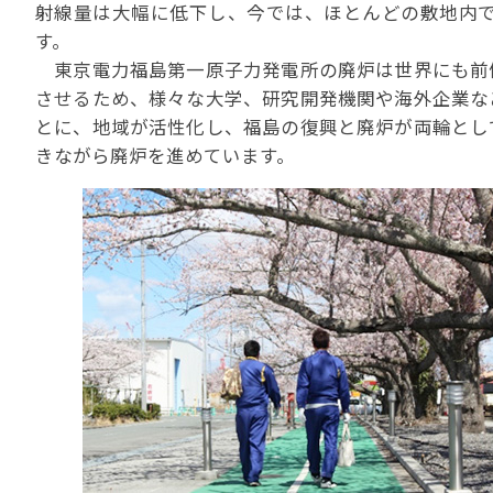
射線量は大幅に低下し、今では、ほとんどの敷地内
苦情の報告2024 (
す。
苦情の報告2023 (
東京電力福島第一原子力発電所の廃炉は世界にも前
苦情の報告2022(事
させるため、様々な大学、研究開発機関や海外企業な
とに、地域が活性化し、福島の復興と廃炉が両輪とし
速報・ニュースバック
きながら廃炉を進めています。
委員会議事次第
JATA速報バックナン
ニュースメールバック
～)
TOPICSバックナンバ