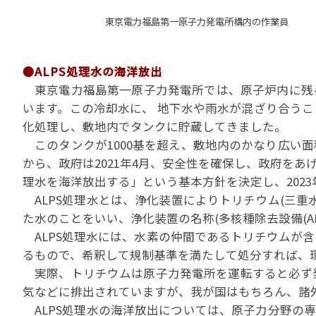
東京電力福島第一原子力発
●ALPS処理水の海洋放出
東京電力福島第一原子力発電所では、原子炉内に残
います。この冷却水に、 地下水や雨水が混ざり合う
化処理し、敷地内でタンクに貯蔵してきました。
このタンクが1000基を超え、敷地内のかなり広い
から、政府は2021年4月、安全性を確保し、政府をあ
理水を海洋放出する」という基本方針を決定し、202
ALPS処理水とは、浄化装置によりトリチウム(三重
た水のことをいい、浄化装置の名称(多核種除去設備(AL
ALPS処理水には、水素の仲間であるトリチウムが
るもので、希釈して規制基準を満たして処分すれば、
実際、トリチウムは原子力発電所を運転すると必ず
気などに排出されていますが、我が国はもちろん、諸
ALPS処理水の海洋放出については、原子力分野の専門