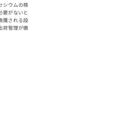
セシウムの検
必要がないと
漁獲される段
出荷管理が徹