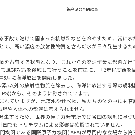
電所構内の作業員 福島県の空
る事故で溶けて固まった核燃料などを冷やすため、常に水
ことで、高い濃度の放射性物質を含んだ水が日々発生するた
面積を占有する状態となり、これからの廃炉作業に影響が出
げて風評対策を徹底して行うことを前提に、「2年程度後を目
3年8月に海洋放出を開始しました。
水素)以外の放射性物質を除去し、海洋に放出する際の規制
PS))から、そのように称されています。
含まれていますが、水道水や食べ物、私たちの体の中にも普
環境や人体への影響は考えられません。
発生するため、世界の原子力発電所では各国の規制に基づ
外国でもトリチウムによる影響は確認されていません。
機関である国際原子力機関(IAEA)が専門的な立場から第