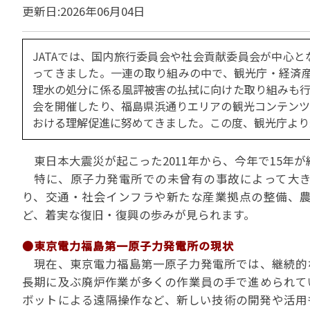
貸切バスの安全運行
更新日:2026年06月04日
宣言について
2022年1月～12月
過去5年間の試験問
サステナブルへの取組
実態調査 (PDF / JA
2023年1月～12月
その他 お知らせ
JATA SDGsアワー
JATAでは、国内旅行委員会や社会貢献委員会が中心
実態調査 (PDF / JA
その他の活動
ってきました。一連の取り組みの中で、観光庁・経済産
旅行会社に就職希望
2001年から2020
JATA会員と旅行業の
理水の処分に係る風評被害の払拭に向けた取り組みも行
クルーズ等の動向に
ハッピーマンデー 
省海事局)
会を開催したり、福島県浜通りエリアの観光コンテンツ
旅行業の法令と、旅
おける理解促進に努めてきました。この度、観光庁より
旅行業務に関する取
海外渡航・観光地情報
女性の活躍推進
て
JATA NAVI 渡航
東日本大震災が起こった2011年から、今年で15年
電子旅行取引につい
業界での女性の働き
改革」って何?
正し
特に、原子力発電所での未曾有の事故によって大き
JATAへの入退会手
プライベートも輝く
り、交通・社会インフラや新たな産業拠点の整備、
旅行業登録関係資料
LADY JATA委員会
ど、着実な復旧・復興の歩みが見られます。
こんな時、あなたな
消費者苦情や相談対応
●東京電力福島第一原子力発電所の現状
消費者からの質問、
現在、東京電力福島第一原子力発電所では、継続的
苦情の報告 事例イン
長期に及ぶ廃炉作業が多くの作業員の手で進められて
主な事例索引
ボットによる遠隔操作など、新しい技術の開発や活用
苦情の報告2025 (事