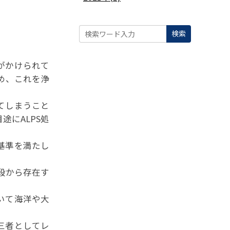
間線量
検索
がかけられて
め、これを浄
てしまうこと
途にALPS処
基準を満たし
段から存在す
いて海洋や大
三者としてレ