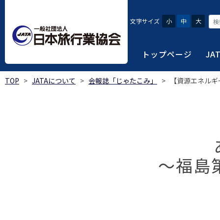
文字サイズ
小
中
大
トップページ
JA
TOP
>
JATAについて
>
会報誌「じゃたこみ」
>
【資源エネルギ
JATAにつ
会員・旅行
旅行者・一
総合旅行業
旅行データ
日本旅行業協会は、旅
当会へ入会するための
旅行会社をご利用され
旅行業者等は登録の業
様々な旅行業の数字デ
り、併せて会員相互の
報や消費者苦情対応報
ご相談やご利用旅行業
以上の営業所では二名
を掲載しています。
会員に共通する利益を
観光産業共通プラット
安心・安全で快適な旅
令和8年度総合旅行業
我が国のクルーズ等の
～福島
日本旅行業協会(JATA
旅行会社、官公庁・自
安心・安全で快適な
受験案内
2025年1月～12月
のご案内
覧
実態調査 (PDF / JA
JATAの概要
J
受験者マイページロ
宿泊事業者専用のご
海外ツアー適正取引
2024年1月～12月
JATA各部・事務局
受験申請手続き
口
実態調査 (PDF / JA
限定)
観光産業共通プラッ
内
貸切バス事故対策に
「2023 年の我が
過去5年間の試験問題
向について」(国土