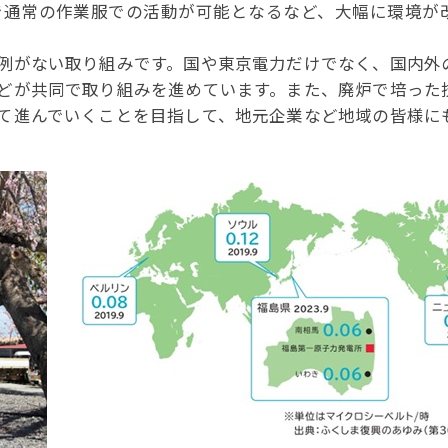
で通常の作業服での活動が可能となるなど、大幅に環境が
事例集)
事例集)
例がない取り組みです。国や東京電力だけでなく、国内外
例集)
どが共同で取り組みを進めています。また、廃炉で培った
て進んでいくことを目指して、地元企業など地域の皆様に
ナンバー
JATA会員の入退会一覧
会員の入退会一覧
バー(2020～)
ナンバー(2024
ー(2020～)