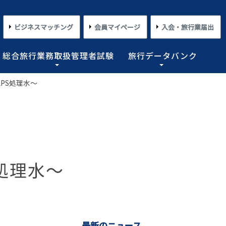
ビジネスマッチング
会員マイページ
入会・旅行業届出
総合旅行業務取扱管理者試験
旅行データバンク
PS処理水～
×
×
×
×
×
対する旅行業務の改善並びに旅行サービスの向上等を図
プライアンス情報等の登録関連情報。国内・海外旅行情
るための「安心・快適な旅の情報」、旅行時のトラブル
務取扱管理者試験に合格した者を一人(従業員が概ね十名
た旅行のトレンド。会員限定公開として海外渡航関連情報
とを目的としており、旅行業法に基づく法定業務の他、
しています。
載しております。
業務を行わせることが義務付けられています。
めの業務を行なっています。
」
コンプライアンスとリスクマネジメント
さまざまな旅行事情
よくあるご質問
さまざまな旅行業の数字
処理水～
情報公開・規約・広報
旅行業界のコンプライアンス推進
海外教育旅行
よくあるご質問
数字が語る旅行業2026 PDF版
修学旅行事情
JATAニュースリリース
本
旅行業法関連・関係法令関連ガイドラ
ワーケーション/ブレジャー
数字が語る旅行業2025 PDF版
イン等、約款申請 他
会報誌「じゃたこみ」
会長所感
ラーケーション
数字が語る旅行業2024 PDF版
度
旅の安全・危機管理
その他のお知らせ・ご案内
数字が語る旅行業2023 PDF版
障害者差別解消法
働き方改革
最新のニュース
数字が語る旅行業2022 PDF版