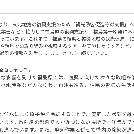
パートナーシップ
 フライ&クルーズの
題・正解
太平洋アジア観光協会(PATA)日本
合格証の再交付申請について
保存版 旅行統計 2021
み
TA調べ)
復興支援
ユニバーサルツーリズム
保存版 旅行統計 2020
 フライ&クルーズの
ド
環境保全活動
北陸復興支援活動
となり、東北地方の復興支援のため「観光誘客促進等の支援」
お知らせ・情報
保存版 旅行統計バックナンバー(201
TA調べ)
～2010)
近年の主な復興支援活動
業省などと協力して福島県の復興支援と、福島第一原発におけ
学生向け情報
年までの「我が国の
コロナ禍以前の旅行トレンド
基本情報
会員・旅行業者向けサービス・事業
っています。これまで「福島の復興と被災地域の観光促進」
ついて」(国土交通
東北復興支援活動「JATAの道」
祝日の意義
や現地での取り組みを視察するツアーを実施したりするなど
行業登録・申請
各種様式ダウンロード、資料販売
最新の情報を入手しました。ぜひご一読ください。
引額の報告につい
JATANAVI/会員マイページ/メルマ
配信設定
関連情報
が経過しました。
て
会員サポート
方改革
～「働き方
く理解して
仕事も
な影響を受けた福島県では、復興に向けた様々な取組が
続き
旅行業・法令について
ために～
農林水産業などのなりわい再建も進み、住民の皆様の生活
各種
JATA会長表彰
について
らどうする?
経営改善・資金繰り支援
苦情・相談
資金繰り支援策
補助金・税制優
な注水により原子炉を冷却することで、安定した状態を維
デックス : 過去の
経験者 (中途) 採用
います。放射線の影響で人が近づけない場所でも作業がで
経営者相談窓口のご紹介
も進んでいます。また、廃炉作業と併せて構内の除染が進
例集)