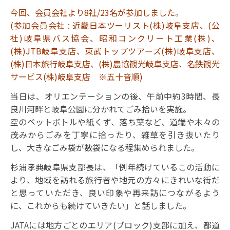
今回、会員会社より8社/23名が参加しました。
(参加会員会社 : 近畿日本ツーリスト(株)岐阜支店、(公
社)岐阜県バス協会、昭和コンクリート工業(株)、
(株)JTB岐阜支店、東武トップツアーズ(株)岐阜支店、
(株)日本旅行岐阜支店、(株)農協観光岐阜支店、名鉄観光
サービス(株)岐阜支店 ※五十音順)
当日は、オリエンテーションの後、午前中約3時間、長
良川河畔と岐阜公園に分かれてごみ拾いを実施。
空のペットボトルや紙くず、落ち葉など、道端や木々の
茂みからごみを丁寧に拾ったり、雑草を引き抜いたり
し、大きなごみ袋が数袋になる程集められました。
杉浦孝典岐阜県支部長は、「例年続けているこの活動に
より、地域を訪れる旅行者や地元の方々にきれいな街だ
と思っていただき、良い印象や再来訪につながるよう
に、これからも続けていきたい」と話しました。
JATAには地方ごとのエリア(ブロック)支部に加え、都道