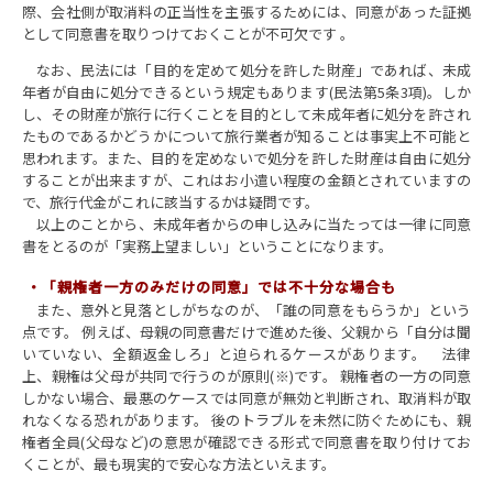
際、会社側が取消料の正当性を主張するためには、同意があった証拠
として同意書を取りつけておくことが不可欠です 。
なお、民法には「目的を定めて処分を許した財産」であれば、未成
年者が自由に処分できるという規定もあります(民法第5条3項)。しか
し、その財産が旅行に行くことを目的として未成年者に処分を許され
たものであるかどうかについて旅行業者が知ることは事実上不可能と
思われます。また、目的を定めないで処分を許した財産は自由に処分
することが出来ますが、これはお小遣い程度の金額とされていますの
で、旅行代金がこれに該当するかは疑問です。
以上のことから、未成年者からの申し込みに当たっては一律に同意
書をとるのが「実務上望ましい」ということになります。
・
「親権者一方のみだけの同意」では不十分な場合も
また、意外と見落としがちなのが、「誰の同意をもらうか」という
点です。 例えば、母親の同意書だけで進めた後、父親から「自分は聞
いていない、全額返金しろ」と迫られるケースがあります。 法律
上、親権は父母が共同で行うのが原則(※)です。 親権者の一方の同意
しかない場合、最悪のケースでは同意が無効と判断され、取消料が取
れなくなる恐れがあります。 後のトラブルを未然に防ぐためにも、親
権者全員(父母など)の意思が確認できる形式で同意書を取り付けてお
くことが、最も現実的で安心な方法といえます。