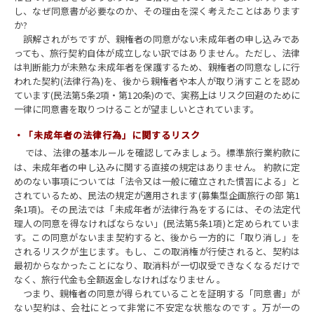
し、なぜ同意書が必要なのか、その理由を深く考えたことはあります
か?
誤解されがちですが、親権者の同意がない未成年者の申し込みであ
っても、旅行契約自体が成立しない訳ではありません。ただし、法律
は判断能力が未熟な未成年者を保護するため、親権者の同意なしに行
われた契約(法律行為)を、後から親権者や本人が取り消すことを認め
ています(民法第5条2項・第120条)ので、実務上はリスク回避のために
一律に同意書を取りつけることが望ましいとされています。
・
「未成年者の法律行為」に関するリスク
では、法律の基本ルールを確認してみましょう。標準旅行業約款に
は、未成年者の申し込みに関する直接の規定はありません。 約款に定
めのない事項については「法令又は一般に確立された慣習による」と
されているため、民法の規定が適用されます(募集型企画旅行の部 第1
条1項)。その民法では「未成年者が法律行為をするには、その法定代
理人の同意を得なければならない」(民法第5条1項)と定められていま
す。この同意がないまま契約すると、後から一方的に「取り消し」を
されるリスクが生じます。もし、この取消権が行使されると、契約は
最初からなかったことになり、取消料が一切収受できなくなるだけで
なく、旅行代金も全額返金しなければなりません 。
つまり、親権者の同意が得られていることを証明する「同意書」が
ない契約は、会社にとって非常に不安定な状態なのです 。万が一の