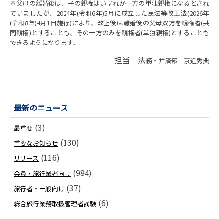
※父母の離婚後は、子の親権はいずれか一方の単独親権になるとされ
ていましたが、2024年(令和6年)5月に成立した民法等改正法(2026年
(令和8年)4月1日施行)により、改正後は離婚後の父母双方を親権者(共
同親権)とすることも、その一方のみを親権者(単独親権)とすることも
できるようになります。
担当 法
務・弁済部 京近秀典
最新のニュース
(3)
最重要
(130)
重要なお知らせ
(116)
リリース
(984)
会員・旅行業者向け
(37)
旅行者・一般向け
(6)
総合旅行業務取扱管理者試験