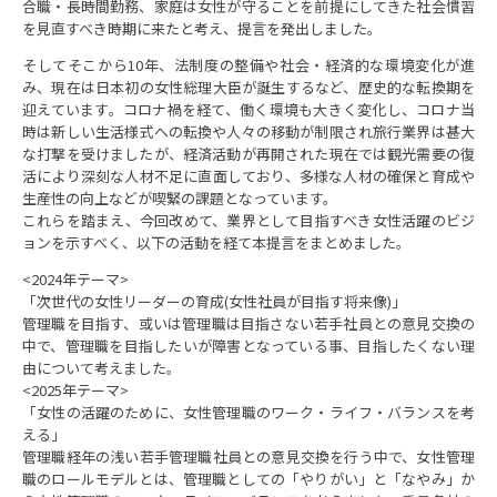
合職・長時間勤務、家庭は女性が守ることを前提にしてきた社会慣習
を見直すべき時期に来たと考え、提言を発出しました。
そしてそこから10年、法制度の整備や社会・経済的な環境変化が進
み、現在は日本初の女性総理大臣が誕生するなど、歴史的な転換期を
迎えています。コロナ禍を経て、働く環境も大きく変化し、コロナ当
時は新しい生活様式への転換や人々の移動が制限され旅行業界は甚大
な打撃を受けましたが、経済活動が再開された現在では観光需要の復
活により深刻な人材不足に直面しており、多様な人材の確保と育成や
生産性の向上などが喫緊の課題となっています。
これらを踏まえ、今回改めて、業界として目指すべき女性活躍のビジ
ョンを示すべく、以下の活動を経て本提言をまとめました。
<2024年テーマ>
「次世代の女性リーダーの育成(女性社員が目指す将来像)」
管理職を目指す、或いは管理職は目指さない若手社員との意見交換の
中で、管理職を目指したいが障害となっている事、目指したくない理
由について考えました。
<2025年テーマ>
「女性の活躍のために、女性管理職のワーク・ライフ・バランスを考
える」
管理職経年の浅い若手管理職社員との意見交換を行う中で、女性管理
職のロールモデルとは、管理職としての「やりがい」と「なやみ」か