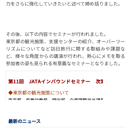
力をさらに強化していきたいと述べて締め括りました。
その後、以下の内容でセミナーが行われました。
東京都の観光施策、支援センターの紹介、オーバーツー
リズムについてなど訪日旅行に関する取組みや課題な
ど、様々な角度からの講演が行われ、熱心にメモを取る
参加者の姿も見られる有意義なセミナーとなりました。
第11回 JATAインバウンドセミナー 次第
◆東京都の観光施策について
東京都 産業労働局 観光部 企画調整担当課長 國生
哲郎 
◆東京観光産業ワンストップ支援センターの事業説明と支
公益財団法人 東京観光財団 観光産業振興部 次長 兼 観光
最新のニュース
◆広域関東におけるインバウンドの現状とこれからの展開