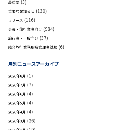
(3)
最重要
国土交通省 関東運輸局 観光部 国際観光課 課長 原 絵
(130)
重要なお知らせ
◆インバウンドにも対応する「持続可能な観光」というも
(116)
リリース
国土交通省 観光庁 観光産業課 専門官 大野 一 様
(984)
会員・旅行業者向け
◆日本がインバウンドを受けることの意味-オーバーツーリ
(37)
旅行者・一般向け
帝京大学 経済学部 観光経営学科 教授 吉村 久夫 様
(6)
総合旅行業務取扱管理者試験
月別ニュースアーカイブ
(1)
2026年8月
(7)
2026年7月
(4)
2026年6月
(4)
2026年5月
(4)
2026年4月
(26)
2026年3月
(19)
2026年2月