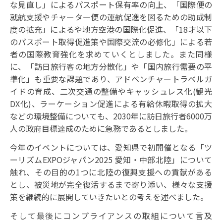
な見直し」によるパスポート保有率の向上、「国際便の
就航支援やチャーター便の運航促進を図るための助成制
度の拡充」によるや地方空港の国際化促進、「18才以下
のパスポート取得促進策や国際交流の必修化」による若
者の国際教育強化を求めていくとしました。また同様
に、「訪日旅行客の地方分散化」や「国内旅行需要の平
準化」も重要な課題であり、アドベンチャートラベルガ
イドの育成、二次交通の整備やキャッシュレス化(観光
DX化)、ラーケーション促進による有給休暇取得の拡大
などの環境整備についても、2030年に訪日旅行者6000万
人の政府目標達成のために急務であるとしました。
今年のイベントについては、愛知県で初開催となる「ツ
ーリズムEXPOジャパン2025 愛知・中部北陸」について
触れ、その目的の1つに北陸の復興支援への貢献がある
とし、
被災地が完全復活するまで寄り添い、様々な支援
策を継続的に展開していきたいとの考えを述べました。
そして最後にコンプライアンスの取組について言及