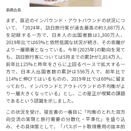
髙橋会長
まず、直近のインバウンド・アウトバウンドの状況につ
いて、「2024年、訪日旅行客が過去最高の約3,687万人
を記録する一方で、日本人の出国者数は1,300万人、
2019年比では65%と依然低調な状況が続き、その乖離が
より一層顕著となっている。
今年(2025年)の動向を見て
も、訪日旅行客については5月までの累計が1,814万人、
前年比125%と昨年をさらに上回るペースで拡大する一
方で、日本人出国者数の累計は556万人で、前年比で
114%と伸びてはいるものの、2019年比では69%に留ま
っており、インバウンドとアウトバウンドの不均衡がよ
り一層大きくなっている」とし、この是正が喫緊の課題
であるという認識を示しました。
この状況を受け、提言書の一番目に「均衡のとれた双方
向交流の実現と旅行需要の分散化・平準化」を盛り込
み、その具体策として、「パスポート取得費用の抜本的