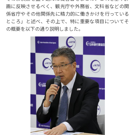
-1.インバウンドの概況
画に反映させるべく、観光庁や外務省、文科省などの関
-2.インバウンド急回復による課題
係省庁やその他関係先に精力的に働きかけを行っている
-3.高付加価値化と地方誘客に向けたJATAの取組
-4.訪日旅行の品質向上に向けたJATAの取組
ところ」と述べ、その上で、特に重要な項目についてそ
の概要を以下の通り説明しました。
5.人材確保と育成への取組 : 原 優二 副会長
-1.人材確保への取組
-2.人材教育への取組
-3.旅行産業経営塾について
6.質疑応答
【第二部】
交流会(意見交換会)