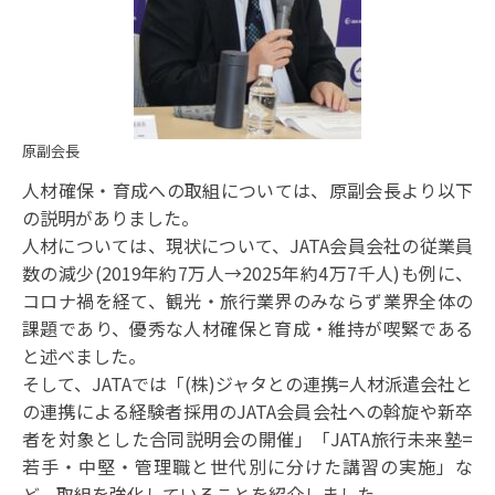
原副会長
人材確保・育成への取組については、原副会長より以下
の説明がありました。
人材については、現状について、JATA会員会社の従業員
数の減少(2019年約7万人→2025年約4万7千人)も例に、
コロナ禍を経て、観光・旅行業界のみならず業界全体の
課題であり、優秀な人材確保と育成・維持が喫緊である
と述べました。
そして、JATAでは「(株)ジャタとの連携=人材派遣会社と
の連携による経験者採用のJATA会員会社への斡旋や新卒
者を対象とした合同説明会の開催」「JATA旅行未来塾=
若手・中堅・管理職と世代別に分けた講習の実施」な
ど、取組を強化していることを紹介しました。