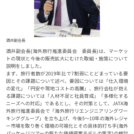
酒井副会長
酒井副会長(海外旅行推進委員会 委員長)は、マーケッ
トの現状と今後の販売拡大にむけた取組・施策について
説明をしました。
まず、旅行者数が2019年比で7割弱にとどまっている要
因とその課題について述べ、要因については「仕入環境
の変化」「円安や現地コストの高騰」、旅行会社が抱え
る課題については「人材不足と社員育成」「多様化する
ニーズへの対応」であるとし、その対策として、JATA海
外旅行推進委員会で「海外旅行リエンジニアリングワー
キンググループ」を立ち上げ、今後5～10年の海外レジャ
ー市場を取り巻く環境の可視化とその具体的打ち手(海外
パッケージツアーの新たな価値提案モデルの策定)の検討