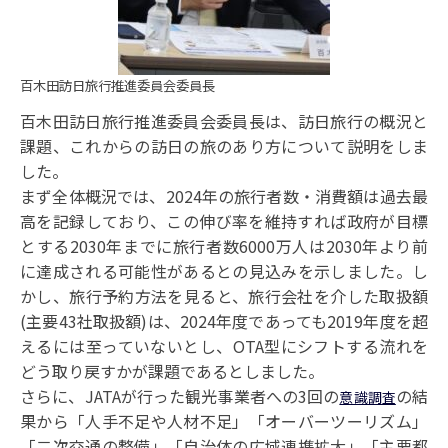
百木田訪日旅行推進委員会委員長
百木田訪日旅行推進委員会委員長は、訪日旅行の概況と
課題、これからの訪日の旅のあり方について説明をしま
した。
まず全体概況では、2024年の旅行者数・消費額は過去最
高を記録しており、この伸び率を維持すれば政府が目標
とする2030年までに旅行者数6000万人は2030年より前
に達成される可能性があるとの見込みを示しました。し
かし、旅行予約方法を見ると、旅行会社を介した取扱額
(主要43社取扱額)は、2024年度であっても2019年度を超
えるには至っていないとし、OTA型にシフトする流れを
どう
取り戻すかが課題であるとしました。
さらに、JATAが行った観光事業者への3回の
の結
意識調査
果から「人手不足や人材不足」「オーバーツーリズム」
「二次交通の整備」「自治体の広域連携拡大」「主要都