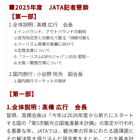
■2025年度 JATA記者懇談会 次第■
※記
【第一部】
1.全体説明 : 髙橋 広行 会長
-1.インバウンド、アウトバウンドの動向
-2.双方向交流と分散化で創る「持続可能な観光」
-3.ツーリズム産業の発展に向けて
-4.北陸支援について
-5.「ツーリズムEXPOジャパン2025 愛知・中部北陸」について
-6.大阪・関西万博について
2.国内旅行 : 小谷野 悦光 副会長
-1.国内旅行マーケットの現状
-2.北陸復興支援
【第一部】
-3.「休み方改革」推進
3.海外旅行 : 酒井 淳 副会長
1.全体説明 : 髙橋 広行 会長
-1.海外旅行販売の現状と課題
冒頭、高橋会長は「今年は2026年度から新たにスタート
-2.JATA海外旅行拡大プロジェクト
する国の『第5次観光立国推進基本計画』の策定が行われ
-3.アウトバウンド促進協議会(JOTC)活動
る重要な年。JATAでは、観光業の将来にわたる諸課題と
4.訪日旅行 : 百木田 康二 訪日旅行推進委員会委員長
その解決策を盛り込んだ提言書をまとめ、これを基本計