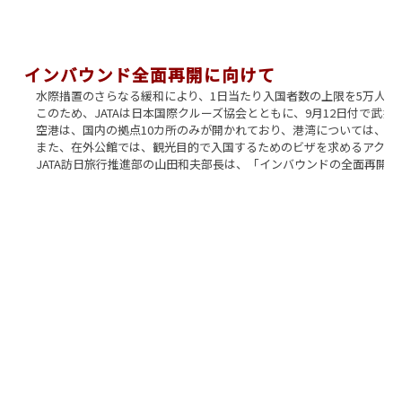
インバウンド全面再開に向けて
水際措置のさらなる緩和により、1日当たり入国者数の上限を5万人に引
このため、JATAは日本国際クルーズ協会とともに、9月12日付で
空港は、国内の拠点10カ所のみが開かれており、港湾については、外
また、在外公館では、観光目的で入国するためのビザを求めるアクセス
JATA訪日旅行推進部の山田和夫部長は、「インバウンドの全面再開に