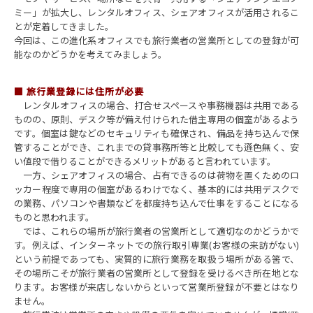
ミー」が拡大し、レンタルオフィス、シェアオフィスが活用されるこ
とが定着してきました。
今回は、この進化系オフィスでも旅行業者の営業所としての登録が可
能なのかどうかを考えてみましょう。
■ 旅行業登録には住所が必要
レンタルオフィスの場合、打合せスペースや事務機器は共用である
ものの、原則、デスク等が備え付けられた借主専用の個室があるよう
です。個室は鍵などのセキュリティも確保され、備品を持ち込んで保
管することができ、これまでの貸事務所等と比較しても遜色無く、安
い値段で借りることができるメリットがあると言われています。
一方、シェアオフィスの場合、占有できるのは荷物を置くためのロ
ッカー程度で専用の個室があるわけでなく、基本的には共用デスクで
の業務、パソコンや書類などを都度持ち込んで仕事をすることになる
ものと思われます。
では、これらの場所が旅行業者の営業所として適切なのかどうかで
す。例えば、インターネットでの旅行取引専業(お客様の来訪がない)
という前提であっても、実質的に旅行業務を取扱う場所がある筈で、
その場所こそが旅行業者の営業所として登録を受けるべき所在地とな
ります。お客様が来店しないからといって営業所登録が不要とはなり
ません。