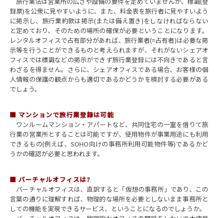
旅行業法は営業所の広さや設備の要件を定めていませんが、標識(登
録票)を公衆に見やすいように、また、料金表を旅行者に見やすいよう
に掲示し、旅行業約款は掲示(または備え置き)をしなければならない
と定めており、そのための場所の確保が必要ということになります。
レンタルオフィスで占有部分があれば、旅行業者(=占有者)は必要な掲
示等を行うことができるものと考えられますが、それがないシェアオ
フィスでは標識などの掲示ができず旅行業登録には不向きであると言
わざるを得ません。さらに、シェアオフィスである場合、お客様の個
人情報の保護の観点からも適切であるかどうかを検討する必要がある
でしょう。
■ マンションで旅行業登録は可能
ワンルームマンション・アパートなど、共同住宅の一室を借りて旅
行業の営業所とすることは可能ですが、使用物件が事業用途にも利用
できるもの(例えば、SOHO向けの事務所利用可能物件等)であるかど
うかの確認が必要と思われます。
■ バーチャルオフィスは?
バーチャルオフィスは、直訳すると「仮想の事務所」であり、この
言葉の通りに理解すれば、物理的な場所を必要としないまま事務所と
しての機能を実現できるサービス、ということになるのでしょうか。