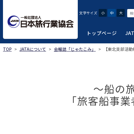
文字サイズ
小
中
大
トップページ
JA
TOP
>
JATAについて
>
会報誌「じゃたこみ」
>
【東北支部活動
JATAにつ
会員・旅行
旅行者・一
総合旅行業
旅行データ
日本旅行業協会は、旅
当会へ入会するための
旅行会社をご利用され
旅行業者等は登録の業
様々な旅行業の数字デ
り、併せて会員相互の
報や消費者苦情対応報
ご相談やご利用旅行業
以上の営業所では二名
を掲載しています。
会員に共通する利益を
～船の
観光産業共通プラット
安心・安全で快適な旅
令和8年度総合旅行業
我が国のクルーズ等の
「旅客船事業
日本旅行業協会(JATA
旅行会社、官公庁・自
安心・安全で快適な
受験案内
2025年1月～12月
のご案内
覧
実態調査 (PDF / JA
JATAの概要
J
受験者マイページロ
宿泊事業者専用のご
海外ツアー適正取引
2024年1月～12月
JATA各部・事務局
受験申請手続き
口
実態調査 (PDF / JA
限定)
観光産業共通プラッ
内
貸切バス事故対策に
「2023 年の我が
過去5年間の試験問題
向について」(国土