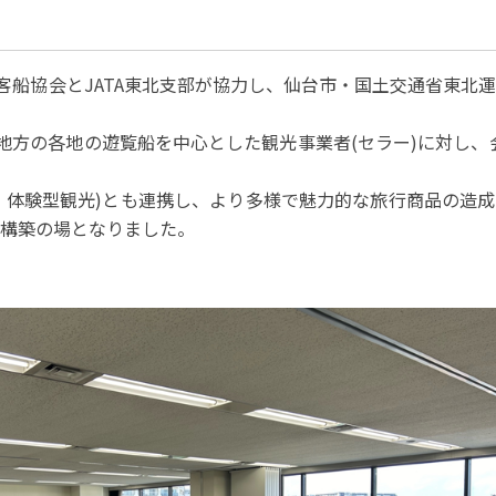
パートナーシップ
 フライ&クルーズの
題・正解
太平洋アジア観光協会(PATA)日本
合格証の再交付申請について
保存版 旅行統計 2021
み
TA調べ)
復興支援
ユニバーサルツーリズム
保存版 旅行統計 2020
 フライ&クルーズの
北旅客船協会とJATA東北支部が協力し、仙台市・国土交通省東北
ド
環境保全活動
北陸復興支援活動
お知らせ・情報
保存版 旅行統計バックナンバー(201
TA調べ)
～2010)
近年の主な復興支援活動
学生向け情報
年までの「我が国の
コロナ禍以前の旅行トレンド
地方の各地の遊覧船を中心とした観光事業者(セラー)に対し、
基本情報
会員・旅行業者向けサービス・事業
ついて」(国土交通
東北復興支援活動「JATAの道」
祝日の意義
行業登録・申請
各種様式ダウンロード、資料販売
食、体験型観光)とも連携し、より多様で魅力的な旅行商品の造
引額の報告につい
JATANAVI/会員マイページ/メルマ
構築の場となりました。
配信設定
関連情報
て
会員サポート
方改革
～「働き方
く理解して
仕事も
続き
旅行業・法令について
ために～
各種
JATA会長表彰
について
らどうする?
経営改善・資金繰り支援
苦情・相談
資金繰り支援策
補助金・税制優
デックス : 過去の
経験者 (中途) 採用
経営者相談窓口のご紹介
例集)