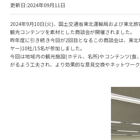
貸切バスの安全運行
更新日:2024年09月11日
宣言について
2022年1月～12月
過去5年間の試験問
サステナブルへの取組
実態調査 (PDF / JA
2023年1月～12月
その他 お知らせ
2024年9月10日(火)、国土交通省東北運輸局および東
JATA SDGsアワー
実態調査 (PDF / JA
観光コンテンツを素材とした商談会が開催されました。
その他の活動
旅行会社に就職希望
2001年から2020
昨年度に引き続き今回が2回目となるこの商談会は、東北
JATA会員と旅行業の
クルーズ等の動向に
ハッピーマンデー 
省海事局)
ヤー)10社/15名が参加しました。
旅行業の法令と、旅
今回は地域内の観光施設(ホテル、名所)やコンテンツ(
旅行業務に関する取
海外渡航・観光地情報
女性の活躍推進
がるよう工夫され、より効果的な意見交換やネットワーク
て
JATA NAVI 渡航
電子旅行取引につい
業界での女性の働き
改革」って何?
正し
JATAへの入退会手
プライベートも輝く
旅行業登録関係資料
LADY JATA委員会
こんな時、あなたな
消費者苦情や相談対応
消費者からの質問、
苦情の報告 事例イン
主な事例索引
苦情の報告2025 (事