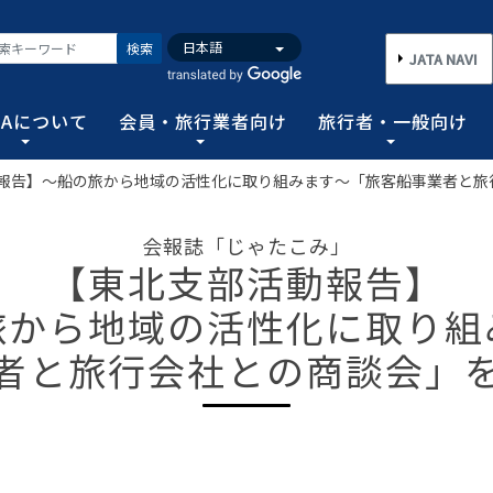
検索
JATA NAVI
TAについて
会員・旅行業者向け
旅行者・一般向け
報告】～船の旅から地域の活性化に取り組みます～「旅客船事業者と旅
いて
業者向け
般向け
務取扱管理者試験
バンク
行需要の拡大と旅行業の健全な発展を図るとともに、旅行者に
手続き情報の他、旅行業登録に関する種々フォーマット、コン
る旅行者皆さまのための情報です。旅行時のトラブルを回避す
務範囲により、営業所ごとに地域限定、国内または総合旅行業
ータ、JATA会員旅行会社を対象に調査した旅行動向をまとめ
会報誌「じゃたこみ」
連絡協調につとめ、旅行の促進と観光事業の発展に貢献するこ
告等、旅行業法に基づく旅行会社が営業に必要な情報等を掲載
者が倒産した際の弁済業務保証金制度等、様々なお知らせを掲
以上)選任し、旅行契約等に関する事務の管理・監督に関する
【東北支部活動報告】
図る業務、社会に貢献する業務などの協会の目的を達成するた
旅から地域の活性化に取り組
フォーム
のための情報
務取扱管理者試験
動向について
旅行全般インフォメーション
消費者相談や弁済について
試験の実施結果
旅行業のデータ・トレンド
者と旅行会社との商談会」
)の基本情報
主要活動報告
治体・DMO 専用
旅のための情報 一
 フライ&クルーズの
海外旅行関連情報
消費者相談
過去5年間の実施結果
保存版 旅行統計 2026
TA調べ)
ATA会員リスト
表敬訪問 (JATAへのご来訪)
グイン
国内旅行関連情報
カスタマーハラスメントに対する基
保存版 旅行統計 2025
案内
推進委員会通報窓
 フライ&クルーズの
方針 (PDF)
のお問合せ先 (会員
記者会見報告
総会報告
訪日旅行関連情報
保存版 旅行統計 2024
TA調べ)
トフォームのご案
弁済業務保証金制度・ボンド保証制
JATA経営フォーラム報告
JOTC (アウトバウンド促進協議会)
保存版 旅行統計 2023
ついて
国のクルーズ等の動
・正解
合格証の再交付申請について
提言など
交通省海事局)
ツアーグランプリ
保存版 旅行統計 2022