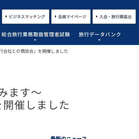
ビジネスマッチング
会員マイページ
入会・旅行業届出
総合旅行業務取扱管理者試験
旅行データバンク
行会社との商談会」を開催しました
×
×
×
×
×
対する旅行業務の改善並びに旅行サービスの向上等を図
プライアンス情報等の登録関連情報。国内・海外旅行情
るための「安心・快適な旅の情報」、旅行時のトラブル
務取扱管理者試験に合格した者を一人(従業員が概ね十名
た旅行のトレンド。会員限定公開として海外渡航関連情報
とを目的としており、旅行業法に基づく法定業務の他、
しています。
載しております。
業務を行わせることが義務付けられています。
めの業務を行なっています。
みます～
コンプライアンスとリスクマネジメント
さまざまな旅行事情
よくあるご質問
さまざまな旅行業の数字
を開催しました
情報公開・規約・広報
旅行業界のコンプライアンス推進
海外教育旅行
よくあるご質問
数字が語る旅行業2026 PDF版
修学旅行事情
JATAニュースリリース
本
旅行業法関連・関係法令関連ガイドラ
ワーケーション/ブレジャー
数字が語る旅行業2025 PDF版
イン等、約款申請 他
会報誌「じゃたこみ」
会長所感
ラーケーション
数字が語る旅行業2024 PDF版
度
旅の安全・危機管理
その他のお知らせ・ご案内
数字が語る旅行業2023 PDF版
障害者差別解消法
働き方改革
最新のニュース
数字が語る旅行業2022 PDF版