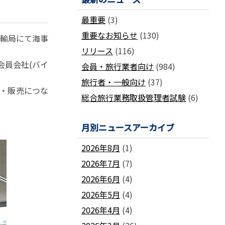
国土交通省ネガティブ情報検索サイト
支部
「数字が語る旅行業」PDFファイル版
最重要
(3)
各地方事務局の情報と活動報告
(2024-2011)
重要なお知らせ
(130)
観光庁公式「旅行業者取扱額」 (主要
運輸局にて海事
関西事務局
北海道事務局
9
旅行会社の月別取扱実績)
リリース
(116)
東北事務局
関東事務局
ビジネスに活用できる
インバウンドデ
会員会社(バイ
JATA主催のセミナー・研修
中部事務局
中四国事務局
会員・旅行業者向け
(984)
ータ一覧
九州事務局
沖縄事務局
セミナー・研修
旅行者・一般向け
(37)
成・販売につな
ガ
各種 合格証・修了証の再交付について
総合旅行業務取扱管理者試験
(6)
月別ニュースアーカイブ
2026年8月
(1)
2026年7月
(7)
要望活動報告
2026年6月
(4)
遇
要望活動報告
2026年5月
(4)
2026年4月
(4)