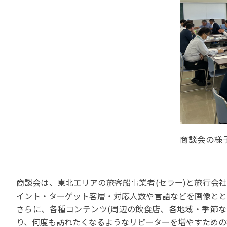
苦情の報告2024 (
苦情の報告2023 (
苦情の報告2022(事
速報・ニュースバック
委員会議事次第
JATA速報バックナン
ニュースメールバック
～)
TOPICSバックナンバ
商談会の様
商談会は、東北エリアの旅客船事業者(セラー)と旅行会
イント・ターゲット客層・対応人数や言語などを画像とと
さらに、各種コンテンツ(周辺の飲食店、各地域・季節な
り、何度も訪れたくなるようなリピーターを増やすための