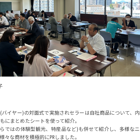
事例集)
事例集)
例集)
ナンバー
JATA会員の入退会一覧
会員の入退会一覧
バー(2020～)
ナンバー(2024
ー(2020～)
子
社(バイヤー)の対面式で実施されセラーは自社商品について、
もにまとめたシートを使って紹介。
らではの体験型観光、特産品など)も併せて紹介し、多様なニ
様々な商材を積極的に㏚しました。