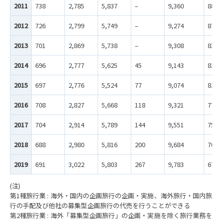
2011
738
2,785
5,837
–
9,360
880
2012
726
2,799
5,749
–
9,274
872
2013
701
2,869
5,738
–
9,308
837
2014
696
2,777
5,625
45
9,143
835
2015
697
2,776
5,524
77
9,074
810
2016
708
2,827
5,668
118
9,321
779
2017
704
2,914
5,789
144
9,551
750
2018
688
2,980
5,816
200
9,684
706
2019
691
3,022
5,803
267
9,783
675
(注)
第1種旅行業 : 海外・国内の企画旅行の企画・実施、海外旅行・国内旅
行の手配及び他社の募集型企画旅行の代売を行うことができる
第2種旅行業 : 海外「募集型企画旅行」の企画・実施を除く旅行業務を