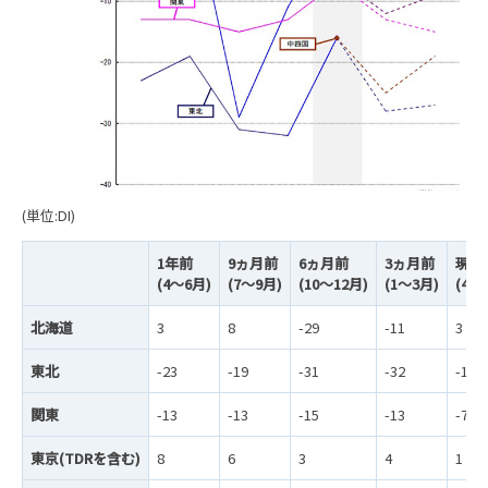
(単位:DI)
1年前
9ヵ月前
6ヵ月前
3ヵ月前
現況
(4～6月)
(7～9月)
(10～12月)
(1～3月)
(4～
北海道
3
8
-29
-11
3
東北
-23
-19
-31
-32
-16
関東
-13
-13
-15
-13
-7
東京(TDRを含む)
8
6
3
4
1