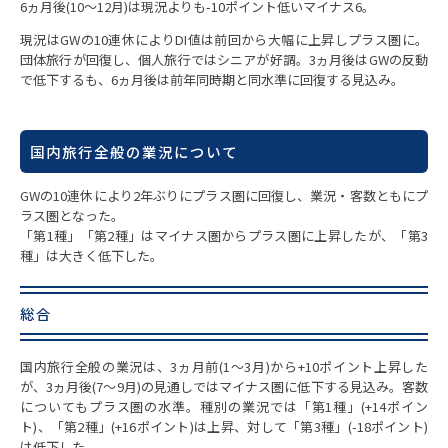
6ヵ月後(10～12月)は現況よりも-10ポイント低いマイナス6。
現況はGWの10連休によりDI値は前回から大幅に上昇しプラス圏に。
団体旅行が回復し、個人旅行ではシニアが好調。3ヵ月後はGWの反動
で低下するも、6ヵ月後は前年同時期と同水準に回復する見込み。
国内旅行全般の業況について
GWの10連休により2年ぶりにプラス圏に回復し、業況・客数ともにプ
ラス圏となった。
「第1種」「第2種」はマイナス圏からプラス圏に上昇したが、「第3
種」は大きく低下した。
総合
国内旅行全般の業況は、3ヵ月前(1～3月)から+10ポイント上昇した
が、3ヵ月後(7～9月)の見通しではマイナス圏に低下する見込み。客数
についてもプラス圏の水準。種別の業況では「第1種」(+14ポイン
ト)、「第2種」(+16ポイント)は上昇、対して「第3種」(-18ポイント)
は低下した。