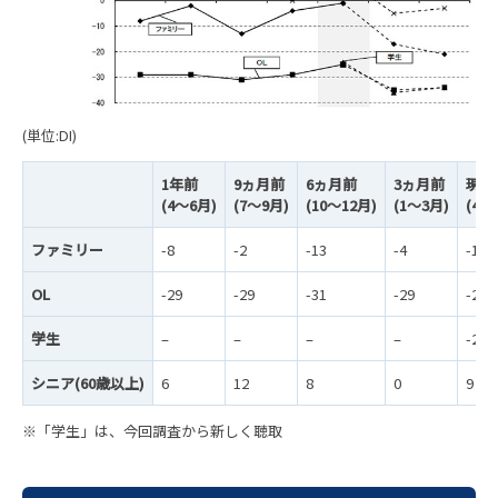
(単位:DI)
1年前
9ヵ月前
6ヵ月前
3ヵ月前
現況
(4～6月)
(7～9月)
(10～12月)
(1～3月)
(4～
ファミリー
-8
-2
-13
-4
-1
OL
-29
-29
-31
-29
-25
学生
–
–
–
–
-24
シニア(60歳以上)
6
12
8
0
9
※「学生」は、今回調査から新しく聴取