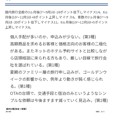
国内旅行全般の3ヵ月後(7～9月)は-18ポイント低下しマイナス14。6ヵ
月後(10～12月)は+8ポイント上昇しマイナス6。客数の3ヵ月後(7～9
月)は-20ポイント低下しマイナス11。6ヵ月後(10～12月)は+5ポイント
上昇しマイナス6。
個人手配が多いのか、申込みが少ない。(第3種)
高額商品を求めるお客様と価格志向のお客様の二極化
がある。またネットのホテル予約サイトと比較しなが
ら店頭相談に来られる方もあり、厳しい目線で旅行会
社を選ばれている。(第1種)
夏期のファミリー層の旅行申し込みが、ゴールデンウ
イークの影響からか、例年より動きが鈍く感じられ
る。(第1種)
OTAの台頭で、交通手段と宿泊のみというようなシン
プルな依頼は今後ますます減っていく見込み。(第1種)