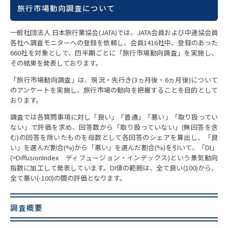
旅行市場動向調査について
一般社団法人 日本旅行業協会(JATA)では、JATA会員および中連協会員
各社へ調査モニターへの登録を依頼し、会員1416社中、登録のあった
660社を対象として、四半期ごとに「旅行市場動向調査」を実施し、
その結果を発表しております。
「旅行市場動向調査」は、現況・先行き(3ヵ月後・6ヵ月後)について
のアンケートを実施し、旅行市場の動向を把握することを目的として
おります。
調査では各質問事項に対し「良い」「普通」「悪い」「取り扱ってい
ない」で評価を求め、回答数から「取り扱っていない」(無回答を含
む)の回答を除いたものを母数として各回答のシェアを算出し、「良
い」を選んだ割合(%)から「悪い」を選んだ割合(%)を引いて、「DI」
(=DiffusionIndex ディフュージョン・インデックス)という景気動向
指数に加工して発表しています。DI値の範囲は、全て良い(100)から、
全て悪い(-100)の間の評価となります。
調査概要