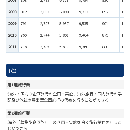
2007
808
2,793
6,153
9,754
930
10,6
2008
812
2,804
6,098
9,714
892
10,6
2009
791
2,787
5,957
9,535
901
10,4
2010
769
2,744
5,891
9,404
879
10,2
2011
738
2,785
5,837
9,360
880
10,2
(注)
第1種旅行業
:海外・国内の企画旅行の企画・実施、海外旅行・国内旅行の手
配及び他社の募集型企画旅行の代売を行うことができる
第2種旅行業
:海外「募集型企画旅行」の企画・実施を除く旅行業務を行うこ
とができる