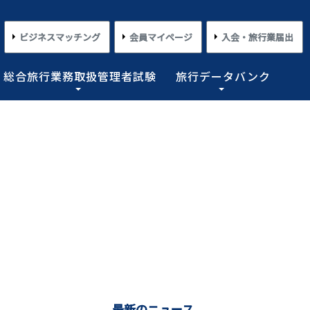
ビジネスマッチング
会員マイページ
入会・旅行業届出
総合旅行業務取扱管理者試験
旅行データバンク
×
×
×
×
×
対する旅行業務の改善並びに旅行サービスの向上等を図
プライアンス情報等の登録関連情報。国内・海外旅行情
るための「安心・快適な旅の情報」、旅行時のトラブル
務取扱管理者試験に合格した者を一人(従業員が概ね十名
た旅行のトレンド。会員限定公開として海外渡航関連情報
とを目的としており、旅行業法に基づく法定業務の他、
しています。
載しております。
業務を行わせることが義務付けられています。
めの業務を行なっています。
コンプライアンスとリスクマネジメント
さまざまな旅行事情
よくあるご質問
さまざまな旅行業の数字
情報公開・規約・広報
旅行業界のコンプライアンス推進
海外教育旅行
よくあるご質問
数字が語る旅行業2026 PDF版
修学旅行事情
JATAニュースリリース
本
旅行業法関連・関係法令関連ガイドラ
ワーケーション/ブレジャー
数字が語る旅行業2025 PDF版
イン等、約款申請 他
会報誌「じゃたこみ」
会長所感
ラーケーション
数字が語る旅行業2024 PDF版
度
旅の安全・危機管理
その他のお知らせ・ご案内
数字が語る旅行業2023 PDF版
障害者差別解消法
働き方改革
最新のニュース
数字が語る旅行業2022 PDF版