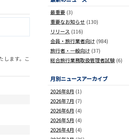
国土交通省ネガティブ情報検索サイト
支部
「数字が語る旅行業」PDFファイル版
最重要
(3)
各地方事務局の情報と活動報告
(2024-2011)
重要なお知らせ
(130)
観光庁公式「旅行業者取扱額」 (主要
関西事務局
北海道事務局
9
旅行会社の月別取扱実績)
リリース
(116)
東北事務局
関東事務局
ビジネスに活用できる
インバウンドデ
JATA主催のセミナー・研修
中部事務局
中四国事務局
会員・旅行業者向け
(984)
ータ一覧
九州事務局
沖縄事務局
セミナー・研修
旅行者・一般向け
(37)
たします。こ
ガ
各種 合格証・修了証の再交付について
総合旅行業務取扱管理者試験
(6)
月別ニュースアーカイブ
2026年8月
(1)
2026年7月
(7)
要望活動報告
2026年6月
(4)
遇
要望活動報告
2026年5月
(4)
2026年4月
(4)