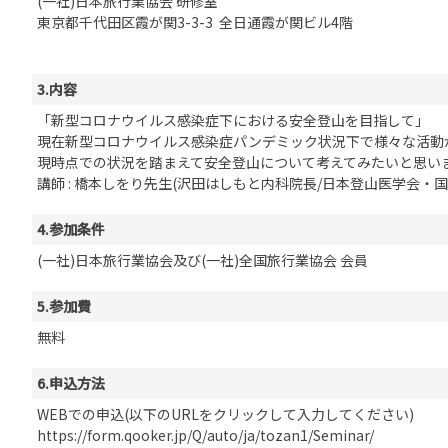
(一社)日本旅行業協会 研修室
苦情の報告2024 (
東京都千代田区霞が関3-3-3 全日通霞が関ビル4階
苦情の報告2023 (
苦情の報告2022(事
3.内容
速報・ニュースバック
「新型コロナウイルス感染症下における安全登山を目指して」
現在新型コロナウイルス感染症パンデミック状況下で様々な活動
委員会議事次第
現時点での状況を踏まえて安全登山について考えてみたいと思い
JATA速報バックナン
講師 : 橋本しをり先生(沢田はしもと内科院長/日本登山医学会・国
ニュースメールバック
～)
4.参加条件
TOPICSバックナンバ
(一社)日本旅行業協会及び(一社)全国旅行業協会 会員
5.参加費
無料
6.申込方法
WEBでの申込(以下のURLをクリックして入力してください)
https://form.qooker.jp/Q/auto/ja/tozan1/Seminar/