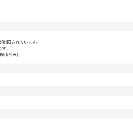
事例集)
事例集)
例集)
ナンバー
JATA会員の入退会一覧
が制限されています。
会員の入退会一覧
ます。
バー(2020～)
際山岳医)
ナンバー(2024
ー(2020～)