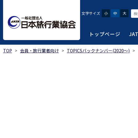
文字サイズ
小
中
大
トップページ
JA
TOP
>
会員・旅行業者向け
>
TOPICSバックナンバー(2020～)
>
JATAにつ
会員・旅行
旅行者・一
総合旅行業
旅行データ
日本旅行業協会は、旅
当会へ入会するための
旅行会社をご利用され
旅行業者等は登録の業
様々な旅行業の数字デ
り、併せて会員相互の
報や消費者苦情対応報
ご相談やご利用旅行業
以上の営業所では二名
を掲載しています。
会員に共通する利益を
観光産業共通プラット
安心・安全で快適な旅
令和8年度総合旅行業
我が国のクルーズ等の
日本旅行業協会(JATA
旅行会社、官公庁・自
安心・安全で快適な
受験案内
2025年1月～12月
のご案内
覧
実態調査 (PDF / JA
JATAの概要
J
受験者マイページロ
宿泊事業者専用のご
海外ツアー適正取引
2024年1月～12月
JATA各部・事務局
受験申請手続き
口
実態調査 (PDF / JA
限定)
観光産業共通プラッ
内
貸切バス事故対策に
「2023 年の我が
過去5年間の試験問題
向について」(国土