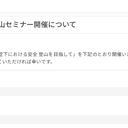
パートナーシップ
 フライ&クルーズの
題・正解
太平洋アジア観光協会(PATA)日本
合格証の再交付申請について
保存版 旅行統計 2021
み
TA調べ)
復興支援
ユニバーサルツーリズム
保存版 旅行統計 2020
 フライ&クルーズの
ド
環境保全活動
北陸復興支援活動
登山セミナー開催について
お知らせ・情報
保存版 旅行統計バックナンバー(201
TA調べ)
～2010)
近年の主な復興支援活動
学生向け情報
年までの「我が国の
コロナ禍以前の旅行トレンド
基本情報
会員・旅行業者向けサービス・事業
ついて」(国土交通
東北復興支援活動「JATAの道」
祝日の意義
行業登録・申請
各種様式ダウンロード、資料販売
症下における安全 登山を目指して」を下記のとおり開催い
引額の報告につい
JATANAVI/会員マイページ/メルマ
配信設定
ていただければ幸いです。
関連情報
て
会員サポート
方改革
～「働き方
く理解して
仕事も
続き
旅行業・法令について
ために～
各種
JATA会長表彰
について
らどうする?
経営改善・資金繰り支援
苦情・相談
資金繰り支援策
補助金・税制優
デックス : 過去の
経験者 (中途) 採用
経営者相談窓口のご紹介
例集)