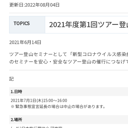
貸切バスの安全運行
更新日:2022年08月04日
宣言について
2022年1月～12月
過去5年間の試験問
サステナブルへの取組
実態調査 (PDF / JA
2023年1月～12月
その他 お知らせ
JATA SDGsアワー
2021年度第1回ツアー
TOPICS
実態調査 (PDF / JA
その他の活動
旅行会社に就職希望
2001年から2020
JATA会員と旅行業の
クルーズ等の動向に
ハッピーマンデー 
2021年6月14日
省海事局)
旅行業の法令と、旅
ツアー登山セミナーとして「新型コロナウイルス感染
旅行業務に関する取
海外渡航・観光地情報
女性の活躍推進
て
のセミナーを安心・安全なツアー登山の催行につなげ
JATA NAVI 渡航
電子旅行取引につい
業界での女性の働き
改革」って何?
正し
JATAへの入退会手
プライベートも輝く
記
旅行業登録関係資料
LADY JATA委員会
1.日時
こんな時、あなたな
消費者苦情や相談対応
2021年7月1日(木)15:00～16:00
消費者からの質問、
※ 緊急事態宣言延長の場合は中止の場合があります。
苦情の報告 事例イン
主な事例索引
2.場所
苦情の報告2025 (事