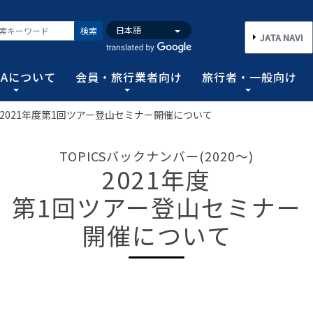
検索
JATA NAVI
TAについて
会員・旅行業者向け
旅行者・一般向け
2021年度第1回ツアー登山セミナー開催について
いて
業者向け
般向け
務取扱管理者試験
バンク
行需要の拡大と旅行業の健全な発展を図るとともに、旅行者に
手続き情報の他、旅行業登録に関する種々フォーマット、コン
る旅行者皆さまのための情報です。旅行時のトラブルを回避す
務範囲により、営業所ごとに地域限定、国内または総合旅行業
ータ、JATA会員旅行会社を対象に調査した旅行動向をまとめ
TOPICSバックナンバー(2020～)
連絡協調につとめ、旅行の促進と観光事業の発展に貢献するこ
告等、旅行業法に基づく旅行会社が営業に必要な情報等を掲載
者が倒産した際の弁済業務保証金制度等、様々なお知らせを掲
以上)選任し、旅行契約等に関する事務の管理・監督に関する
2021年度
図る業務、社会に貢献する業務などの協会の目的を達成するた
第1回ツアー登山セミナー
フォーム
のための情報
務取扱管理者試験
動向について
旅行全般インフォメーション
消費者相談や弁済について
試験の実施結果
旅行業のデータ・トレンド
開催について
)の基本情報
主要活動報告
治体・DMO 専用
旅のための情報 一
 フライ&クルーズの
海外旅行関連情報
消費者相談
過去5年間の実施結果
保存版 旅行統計 2026
TA調べ)
ATA会員リスト
表敬訪問 (JATAへのご来訪)
グイン
国内旅行関連情報
カスタマーハラスメントに対する基
保存版 旅行統計 2025
案内
推進委員会通報窓
 フライ&クルーズの
方針 (PDF)
のお問合せ先 (会員
記者会見報告
総会報告
訪日旅行関連情報
保存版 旅行統計 2024
TA調べ)
トフォームのご案
弁済業務保証金制度・ボンド保証制
JATA経営フォーラム報告
JOTC (アウトバウンド促進協議会)
保存版 旅行統計 2023
ついて
国のクルーズ等の動
・正解
合格証の再交付申請について
提言など
交通省海事局)
ツアーグランプリ
保存版 旅行統計 2022