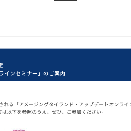
パートナーシップ
 フライ&クルーズの
題・正解
太平洋アジア観光協会(PATA)日本
合格証の再交付申請について
保存版 旅行統計 2021
み
TA調べ)
復興支援
ユニバーサルツーリズム
保存版 旅行統計 2020
 フライ&クルーズの
ド
環境保全活動
北陸復興支援活動
お知らせ・情報
保存版 旅行統計バックナンバー(201
TA調べ)
～2010)
近年の主な復興支援活動
学生向け情報
年までの「我が国の
コロナ禍以前の旅行トレンド
基本情報
会員・旅行業者向けサービス・事業
ついて」(国土交通
東北復興支援活動「JATAの道」
祝日の意義
行業登録・申請
各種様式ダウンロード、資料販売
引額の報告につい
JATANAVI/会員マイページ/メルマ
配信設定
定
関連情報
て
会員サポート
方改革
～「働き方
ラインセミナー」のご案内
く理解して
仕事も
続き
旅行業・法令について
ために～
各種
JATA会長表彰
について
らどうする?
経営改善・資金繰り支援
に開催される「アメージングタイランド・アップデートオンラ
苦情・相談
資金繰り支援策
補助金・税制優
方は以下を参照のうえ、ぜひ、ご参加ください。
デックス : 過去の
経験者 (中途) 採用
経営者相談窓口のご紹介
例集)