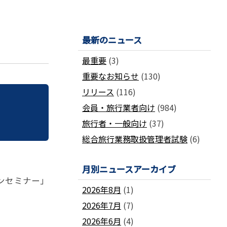
国土交通省ネガティブ情報検索サイト
支部
「数字が語る旅行業」PDFファイル版
各地方事務局の情報と活動報告
(2024-2011)
観光庁公式「旅行業者取扱額」 (主要
関西事務局
北海道事務局
最新のニュース
9
旅行会社の月別取扱実績)
東北事務局
関東事務局
ビジネスに活用できる
インバウンドデ
最重要
(3)
JATA主催のセミナー・研修
中部事務局
中四国事務局
ータ一覧
重要なお知らせ
(130)
九州事務局
沖縄事務局
セミナー・研修
リリース
(116)
ガ
各種 合格証・修了証の再交付について
会員・旅行業者向け
(984)
旅行者・一般向け
(37)
総合旅行業務取扱管理者試験
(6)
月別ニュースアーカイブ
要望活動報告
インセミナー」
遇
要望活動報告
2026年8月
(1)
2026年7月
(7)
2026年6月
(4)