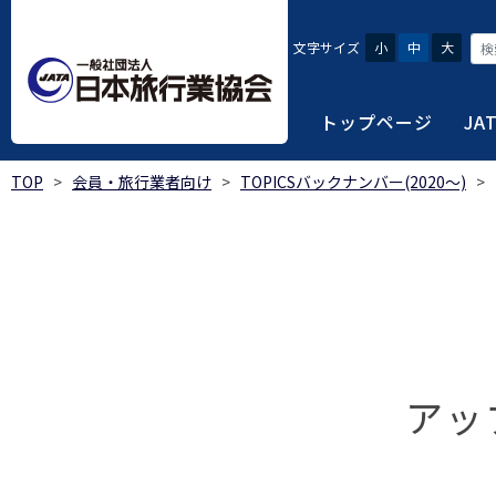
文字サイズ
小
中
大
トップページ
JA
TOP
>
会員・旅行業者向け
>
TOPICSバックナンバー(2020～)
>
JATAにつ
会員・旅行
旅行者・一
総合旅行業
旅行データ
日本旅行業協会は、旅
当会へ入会するための
旅行会社をご利用され
旅行業者等は登録の業
様々な旅行業の数字デ
り、併せて会員相互の
報や消費者苦情対応報
ご相談やご利用旅行業
以上の営業所では二名
を掲載しています。
会員に共通する利益を
観光産業共通プラット
安心・安全で快適な旅
令和8年度総合旅行業
我が国のクルーズ等の
日本旅行業協会(JATA
旅行会社、官公庁・自
安心・安全で快適な
受験案内
2025年1月～12月
のご案内
覧
実態調査 (PDF / JA
JATAの概要
J
アッ
受験者マイページロ
宿泊事業者専用のご
海外ツアー適正取引
2024年1月～12月
JATA各部・事務局
受験申請手続き
口
実態調査 (PDF / JA
限定)
観光産業共通プラッ
内
貸切バス事故対策に
「2023 年の我が
過去5年間の試験問題
向について」(国土