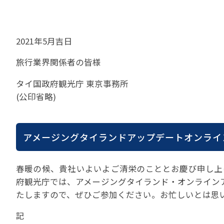
苦情の報告2024 (
苦情の報告2023 (
苦情の報告2022(事
2021年5月吉日
速報・ニュースバック
旅行業界関係者の皆様
委員会議事次第
タイ国政府観光庁 東京事務所
JATA速報バックナン
(公印省略)
ニュースメールバック
～)
TOPICSバックナンバ
アメージングタイランドアップデートオンライ
春暖の候、貴社いよいよご清栄のこととお慶び申し上
府観光庁では、アメージングタイランド・オンライン
たしますので、ぜひご参加ください。お忙しいとは思
記