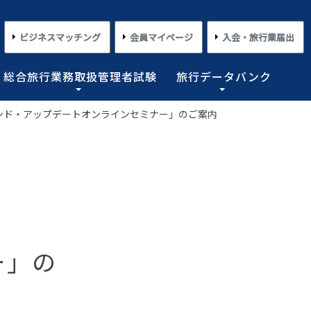
ビジネスマッチング
会員マイページ
入会・旅行業届出
総合旅行業務取扱管理者試験
旅行データバンク
イランド・アップデートオンラインセミナー」のご案内
×
×
×
×
×
対する旅行業務の改善並びに旅行サービスの向上等を図
プライアンス情報等の登録関連情報。国内・海外旅行情
るための「安心・快適な旅の情報」、旅行時のトラブル
務取扱管理者試験に合格した者を一人(従業員が概ね十名
た旅行のトレンド。会員限定公開として海外渡航関連情報
とを目的としており、旅行業法に基づく法定業務の他、
しています。
載しております。
業務を行わせることが義務付けられています。
めの業務を行なっています。
コンプライアンスとリスクマネジメント
さまざまな旅行事情
よくあるご質問
さまざまな旅行業の数字
・
情報公開・規約・広報
旅行業界のコンプライアンス推進
海外教育旅行
よくあるご質問
数字が語る旅行業2026 PDF版
修学旅行事情
JATAニュースリリース
ー」の
本
旅行業法関連・関係法令関連ガイドラ
ワーケーション/ブレジャー
数字が語る旅行業2025 PDF版
イン等、約款申請 他
会報誌「じゃたこみ」
会長所感
ラーケーション
数字が語る旅行業2024 PDF版
度
旅の安全・危機管理
その他のお知らせ・ご案内
数字が語る旅行業2023 PDF版
障害者差別解消法
働き方改革
数字が語る旅行業2022 PDF版