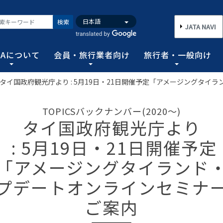
検索
JATA NAVI
TAについて
会員・旅行業者向け
旅行者・一般向け
タイ国政府観光庁より : 5月19日・21日開催予定「アメージングタ
いて
業者向け
般向け
務取扱管理者試験
バンク
行需要の拡大と旅行業の健全な発展を図るとともに、旅行者に
手続き情報の他、旅行業登録に関する種々フォーマット、コン
る旅行者皆さまのための情報です。旅行時のトラブルを回避す
務範囲により、営業所ごとに地域限定、国内または総合旅行業
ータ、JATA会員旅行会社を対象に調査した旅行動向をまとめ
TOPICSバックナンバー(2020～)
連絡協調につとめ、旅行の促進と観光事業の発展に貢献するこ
告等、旅行業法に基づく旅行会社が営業に必要な情報等を掲載
者が倒産した際の弁済業務保証金制度等、様々なお知らせを掲
以上)選任し、旅行契約等に関する事務の管理・監督に関する
タイ国政府観光庁より
図る業務、社会に貢献する業務などの協会の目的を達成するた
: 5月19日・21日開催予定
フォーム
のための情報
務取扱管理者試験
動向について
旅行全般インフォメーション
消費者相談や弁済について
試験の実施結果
旅行業のデータ・トレンド
「アメージングタイランド
)の基本情報
主要活動報告
治体・DMO 専用
旅のための情報 一
 フライ&クルーズの
海外旅行関連情報
消費者相談
過去5年間の実施結果
保存版 旅行統計 2026
TA調べ)
ATA会員リスト
表敬訪問 (JATAへのご来訪)
プデートオンラインセミナ
グイン
国内旅行関連情報
カスタマーハラスメントに対する基
保存版 旅行統計 2025
案内
推進委員会通報窓
 フライ&クルーズの
方針 (PDF)
のお問合せ先 (会員
記者会見報告
総会報告
訪日旅行関連情報
保存版 旅行統計 2024
TA調べ)
ご案内
トフォームのご案
弁済業務保証金制度・ボンド保証制
JATA経営フォーラム報告
JOTC (アウトバウンド促進協議会)
保存版 旅行統計 2023
ついて
国のクルーズ等の動
・正解
合格証の再交付申請について
提言など
交通省海事局)
ツアーグランプリ
保存版 旅行統計 2022