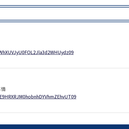
MZWhXUVJyU0FOL2Jla3d2WHUydz09
事情
5NE9HRXRJM0hobnhDYVhmZEhvUT09