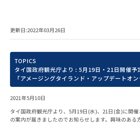
貸切バスの安全運行
宣言について
2022年1月～12月
過去5年間の試験問
サステナブルへの取組
実態調査 (PDF / JA
2023年1月～12月
その他 お知らせ
JATA SDGsアワー
実態調査 (PDF / JA
更新日:2022年03月26日
その他の活動
旅行会社に就職希望
2001年から2020
JATA会員と旅行業の
クルーズ等の動向に
ハッピーマンデー 
省海事局)
旅行業の法令と、旅
旅行業務に関する取
TOPICS
海外渡航・観光地情報
女性の活躍推進
て
タイ国政府観光庁より : 5月19日・21日開催予
JATA NAVI 渡航
電子旅行取引につい
業界での女性の働き
「アメージングタイランド・アップデートオン
改革」って何?
正し
JATAへの入退会手
プライベートも輝く
旅行業登録関係資料
LADY JATA委員会
2021年5月10日
こんな時、あなたな
消費者苦情や相談対応
タイ国政府観光庁より、5月19日(水)、21日(金)
消費者からの質問、
の案内が届きましたのでお知らせします。興味のある
苦情の報告 事例イン
主な事例索引
苦情の報告2025 (事