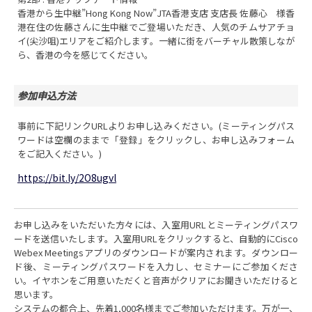
香港から生中継”Hong Kong Now”JTA香港支店 支店長 佐藤心 様香
港在住の佐藤さんに生中継でご登場いただき、人気のチムサアチョ
イ(尖沙咀)エリアをご紹介します。一緒に街をバーチャル散策しなが
ら、香港の今を感じてください。
参加申込方法
事前に下記リンクURLよりお申し込みください。(ミーティングパス
ワードは空欄のままで「登録」をクリックし、お申し込みフォーム
をご記入ください。)
https://bit.ly/2O8ugvl
お申し込みをいただいた方々には、入室用URLとミーティングパスワ
ードを送信いたします。入室用URLをクリックすると、自動的にCisco
Webex Meetingsアプリのダウンロードが案内されます。ダウンロー
ド後、ミーティングパスワードを入力し、セミナーにご参加くださ
い。イヤホンをご用意いただくと音声がクリアにお聞きいただけると
思います。
システムの都合上、先着1,000名様までご参加いただけます。万が一、