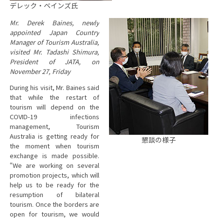
デレック・ベインズ氏
Mr. Derek Baines, newly
appointed Japan Country
Manager of Tourism Australia,
visited Mr. Tadashi Shimura,
President of JATA, on
November 27, Friday
During his visit, Mr. Baines said
that while the restart of
tourism will depend on the
COVID-19 infections
management, Tourism
Australia is getting ready for
懇談の様子
the moment when tourism
exchange is made possible.
“We are working on several
promotion projects, which will
help us to be ready for the
resumption of bilateral
tourism. Once the borders are
open for tourism, we would