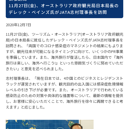
11月27日(金)、オーストラリア政府観光局日本局長の
デレック・ベインズ氏がJATA志村理事長を訪問
2020年12月7日
11月27日(金)、ツーリズム・オーストラリア(オーストラリア政府観光
局)の日本局長に就任したデレック・ベインズ氏がJATA志村理事長を
訪問され、「両国でのコロナ感染症のマネジメントの結果にもよりま
すが、観光往来が可能になるタイミングに向けて、いくつかのPR事業
を準備しています。また、海外旅行が復活したら、日本国内で『海外
旅行は楽しい、海外へ行こう!』といった雰囲気づくりに努めていただ
きたい」と意見を述べられました。
志村理事長は、「現在日本では、4か国とのビジネスとレジデンスト
ラックが運営されていますが、観光目的の出入国には感染症危険情報
レベルの引き下げが必要です。また、オーストラリアで行われている
感染防止のための対策や具体的な措置等について、最新の情報を提供
し、お客様に安心いただくことで、海外旅行を徐々に再開できると考
えます」と応じました。