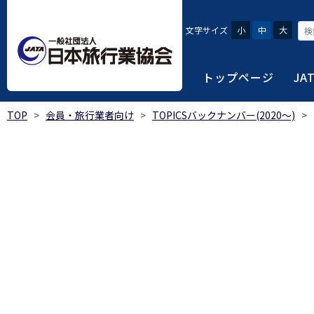
文字サイズ
小
中
大
トップページ
JA
TOP
>
会員・旅行業者向け
>
TOPICSバックナンバー(2020～)
>
JATAにつ
会員・旅行
旅行者・一
総合旅行業
旅行データ
日本旅行業協会は、旅
当会へ入会するための
旅行会社をご利用され
旅行業者等は登録の業
様々な旅行業の数字デ
り、併せて会員相互の
報や消費者苦情対応報
ご相談やご利用旅行業
以上の営業所では二名
を掲載しています。
会員に共通する利益を
観光産業共通プラット
安心・安全で快適な旅
令和8年度総合旅行業
我が国のクルーズ等の
日本旅行業協会(JATA
旅行会社、官公庁・自
安心・安全で快適な
受験案内
2025年1月～12月
のご案内
覧
実態調査 (PDF / JA
JATAの概要
J
受験者マイページロ
宿泊事業者専用のご
海外ツアー適正取引
2024年1月～12月
JATA各部・事務局
受験申請手続き
口
実態調査 (PDF / JA
限定)
観光産業共通プラッ
内
貸切バス事故対策に
「2023 年の我が
過去5年間の試験問題
向について」(国土