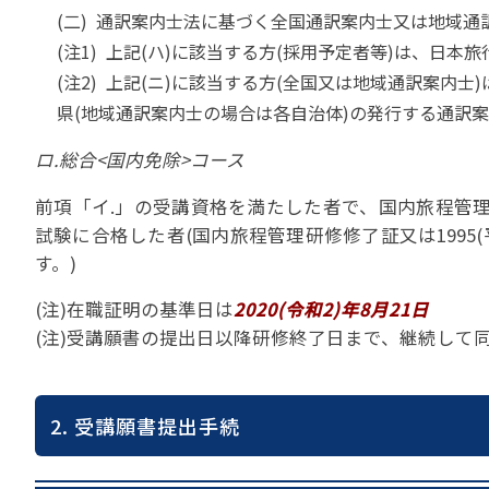
(二) 通訳案内士法に基づく全国通訳案内士又は地域
(注1) 上記(ハ)に該当する方(採用予定者等)は、日
(注2) 上記(ニ)に該当する方(全国又は地域通訳案内
県(地域通訳案内士の場合は各自治体)の発行する通訳
ロ.総合<国内免除>コース
前項「イ.」の受講資格を満たした者で、国内旅程管理研
試験に合格した者(国内旅程管理研修修了証又は1995
す。)
(注)在職証明の基準日は
2020(令和2)年8月21日
(注)受講願書の提出日以降研修終了日まで、継続して
2. 受講願書提出手続