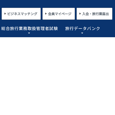
ビジネスマッチング
会員マイページ
入会・旅行業届出
総合旅行業務取扱管理者試験
旅行データバンク
×
×
×
×
×
対する旅行業務の改善並びに旅行サービスの向上等を図
プライアンス情報等の登録関連情報。国内・海外旅行情
るための「安心・快適な旅の情報」、旅行時のトラブル
務取扱管理者試験に合格した者を一人(従業員が概ね十名
た旅行のトレンド。会員限定公開として海外渡航関連情報
とを目的としており、旅行業法に基づく法定業務の他、
しています。
載しております。
業務を行わせることが義務付けられています。
めの業務を行なっています。
コンプライアンスとリスクマネジメント
さまざまな旅行事情
よくあるご質問
さまざまな旅行業の数字
」
情報公開・規約・広報
旅行業界のコンプライアンス推進
海外教育旅行
よくあるご質問
数字が語る旅行業2026 PDF版
修学旅行事情
JATAニュースリリース
本
旅行業法関連・関係法令関連ガイドラ
ワーケーション/ブレジャー
数字が語る旅行業2025 PDF版
イン等、約款申請 他
会報誌「じゃたこみ」
会長所感
ラーケーション
数字が語る旅行業2024 PDF版
度
旅の安全・危機管理
その他のお知らせ・ご案内
数字が語る旅行業2023 PDF版
障害者差別解消法
働き方改革
数字が語る旅行業2022 PDF版