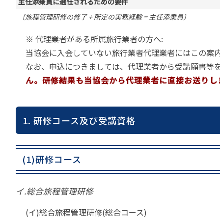
主任添乗員に選任されるための要件
苦情の報告2024 (
〔旅程管理研修の修了 + 所定の実務経験 = 主任添乗員〕
苦情の報告2023 (
苦情の報告2022(事
※ 代理業者がある所属旅行業者の方へ:
当協会に入会していない旅行業者代理業者にはこの案内
速報・ニュースバック
なお、申込につきましては、代理業者から受講願書等を
委員会議事次第
ん。研修結果も当協会から代理業者に直接お送りし
JATA速報バックナン
ニュースメールバック
～)
1. 研修コース及び受講資格
TOPICSバックナンバ
(1)研修コース
イ.総合旅程管理研修
(イ)総合旅程管理研修(総合コース)