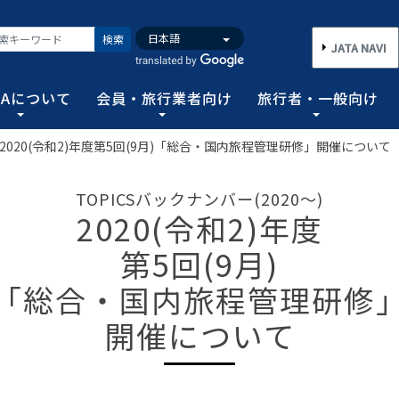
検索
JATA NAVI
TAについて
会員・旅行業者向け
旅行者・一般向け
2020(令和2)年度第5回(9月)「総合・国内旅程管理研修」開催について
いて
業者向け
般向け
務取扱管理者試験
バンク
行需要の拡大と旅行業の健全な発展を図るとともに、旅行者に
手続き情報の他、旅行業登録に関する種々フォーマット、コン
る旅行者皆さまのための情報です。旅行時のトラブルを回避す
務範囲により、営業所ごとに地域限定、国内または総合旅行業
ータ、JATA会員旅行会社を対象に調査した旅行動向をまとめ
TOPICSバックナンバー(2020～)
連絡協調につとめ、旅行の促進と観光事業の発展に貢献するこ
告等、旅行業法に基づく旅行会社が営業に必要な情報等を掲載
者が倒産した際の弁済業務保証金制度等、様々なお知らせを掲
以上)選任し、旅行契約等に関する事務の管理・監督に関する
2020(令和2)年度
図る業務、社会に貢献する業務などの協会の目的を達成するた
第5回(9月)
フォーム
のための情報
務取扱管理者試験
動向について
旅行全般インフォメーション
消費者相談や弁済について
試験の実施結果
旅行業のデータ・トレンド
「総合・国内旅程管理研修
)の基本情報
主要活動報告
治体・DMO 専用
旅のための情報 一
 フライ&クルーズの
海外旅行関連情報
消費者相談
過去5年間の実施結果
保存版 旅行統計 2026
TA調べ)
ATA会員リスト
表敬訪問 (JATAへのご来訪)
開催について
グイン
国内旅行関連情報
カスタマーハラスメントに対する基
保存版 旅行統計 2025
案内
推進委員会通報窓
 フライ&クルーズの
方針 (PDF)
のお問合せ先 (会員
記者会見報告
総会報告
訪日旅行関連情報
保存版 旅行統計 2024
TA調べ)
トフォームのご案
弁済業務保証金制度・ボンド保証制
JATA経営フォーラム報告
JOTC (アウトバウンド促進協議会)
保存版 旅行統計 2023
ついて
国のクルーズ等の動
・正解
合格証の再交付申請について
提言など
交通省海事局)
ツアーグランプリ
保存版 旅行統計 2022