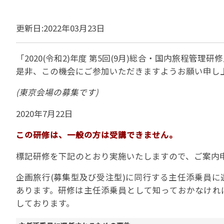
貸切バスの安全運行
宣言について
2022年1月～12月
過去5年間の試験問
サステナブルへの取組
実態調査 (PDF / JA
更新日:2022年03月23日
2023年1月～12月
その他 お知らせ
JATA SDGsアワー
実態調査 (PDF / JA
その他の活動
旅行会社に就職希望
2001年から2020
「2020(令和2)年度 第5回(9月)総合・国内旅程管理
JATA会員と旅行業の
クルーズ等の動向に
ハッピーマンデー 
是非、この機会にご参加いただきますようお願い申し
省海事局)
旅行業の法令と、旅
(東京会場の募集です)
旅行業務に関する取
海外渡航・観光地情報
女性の活躍推進
て
2020年7月22日
JATA NAVI 渡航
電子旅行取引につい
業界での女性の働き
改革」って何?
正し
JATAへの入退会手
この研修は、一般の方は受講できません。
プライベートも輝く
旅行業登録関係資料
LADY JATA委員会
標記研修を下記のとおり実施いたしますので、ご案内
こんな時、あなたな
消費者苦情や相談対応
企画旅行(募集型及び受注型)に同行する主任添乗員
消費者からの質問、
あります。研修は主任添乗員として知っておかなけれ
苦情の報告 事例イン
しております。
主な事例索引
苦情の報告2025 (事