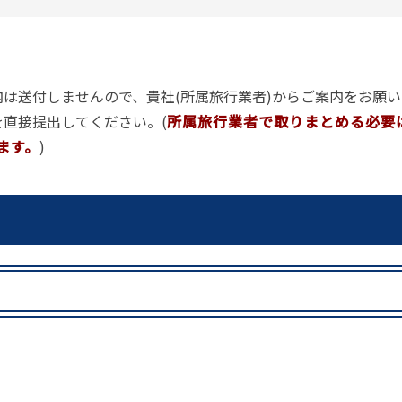
事例集)
事例集)
例集)
は送付しませんので、貴社(所属旅行業者)からご案内をお願い
ナンバー
JATA会員の入退会一覧
直接提出してください。(
所属旅行業者で取りまとめる必要
会員の入退会一覧
ます。
)
バー(2020～)
ナンバー(2024
ー(2020～)