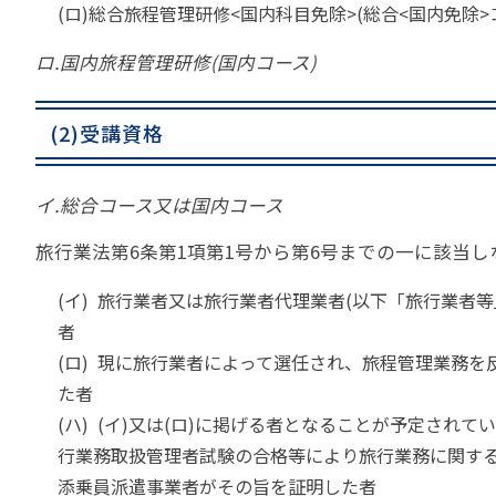
(ロ)総合旅程管理研修<国内科目免除>(総合<国内免除>
ロ.国内旅程管理研修(国内コース)
(2)受講資格
イ.総合コース又は国内コース
旅行業法第6条第1項第1号から第6号までの一に該当
(イ) 旅行業者又は旅行業者代理業者(以下「旅行業者
者
(ロ) 現に旅行業者によって選任され、旅程管理業務
た者
(ハ) (イ)又は(ロ)に掲げる者となることが予定さ
行業務取扱管理者試験の合格等により旅行業務に関す
添乗員派遣事業者がその旨を証明した者