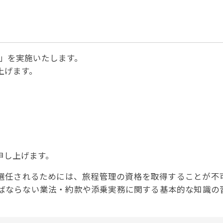
パートナーシップ
 フライ&クルーズの
題・正解
太平洋アジア観光協会(PATA)日本
合格証の再交付申請について
保存版 旅行統計 2021
み
TA調べ)
復興支援
ユニバーサルツーリズム
保存版 旅行統計 2020
 フライ&クルーズの
ド
環境保全活動
北陸復興支援活動
お知らせ・情報
保存版 旅行統計バックナンバー(201
TA調べ)
～2010)
近年の主な復興支援活動
学生向け情報
年までの「我が国の
研修」を実施いたします。
コロナ禍以前の旅行トレンド
基本情報
会員・旅行業者向けサービス・事業
ついて」(国土交通
東北復興支援活動「JATAの道」
祝日の意義
上げます。
行業登録・申請
各種様式ダウンロード、資料販売
引額の報告につい
JATANAVI/会員マイページ/メルマ
配信設定
関連情報
て
会員サポート
方改革
～「働き方
く理解して
仕事も
続き
旅行業・法令について
ために～
各種
JATA会長表彰
について
申し上げます。
らどうする?
経営改善・資金繰り支援
に選任されるためには、旅程管理の資格を取得することが不
苦情・相談
資金繰り支援策
補助金・税制優
ばならない業法・約款や添乗実務に関する基本的な知識の
デックス : 過去の
経験者 (中途) 採用
経営者相談窓口のご紹介
例集)