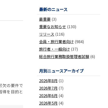
国土交通省ネガティブ情報検索サイト
支部
「数字が語る旅行業」PDFファイル版
最新のニュース
各地方事務局の情報と活動報告
(2024-2011)
観光庁公式「旅行業者取扱額」 (主要
関西事務局
北海道事務局
最重要
(3)
9
旅行会社の月別取扱実績)
東北事務局
関東事務局
重要なお知らせ
(130)
ビジネスに活用できる
インバウンドデ
JATA主催のセミナー・研修
中部事務局
中四国事務局
ータ一覧
リリース
(116)
九州事務局
沖縄事務局
セミナー・研修
会員・旅行業者向け
(984)
ガ
各種 合格証・修了証の再交付について
旅行者・一般向け
(37)
総合旅行業務取扱管理者試験
(6)
月別ニュースアーカイブ
要望活動報告
2026年8月
(1)
可欠の要件で
2026年7月
(7)
遇
要望活動報告
習得を目的と
2026年6月
(4)
2026年5月
(4)