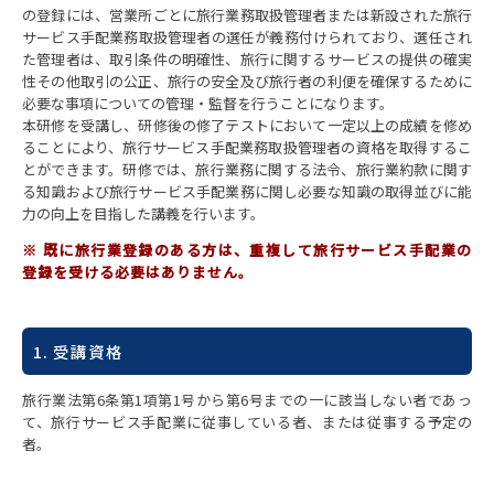
の登録には、営業所ごとに旅行業務取扱管理者または新設された旅行
サービス手配業務取扱管理者の選任が義務付けられており、選任され
た管理者は、取引条件の明確性、旅行に関するサービスの提供の確実
性その他取引の公正、旅行の安全及び旅行者の利便を確保するために
必要な事項についての管理・監督を行うことになります。
本研修を受講し、研修後の修了テストにおいて一定以上の成績を修め
ることにより、旅行サービス手配業務取扱管理者の資格を取得するこ
とができます。研修では、旅行業務に関する法令、旅行業約款に関す
る知識および旅行サービス手配業務に関し必要な知識の取得並びに能
力の向上を目指した講義を行います。
※ 既に旅行業登録のある方は、重複して旅行サービス手配業の
登録を受ける必要はありません。
1. 受講資格
旅行業法第6条第1項第1号から第6号までの一に該当しない者であっ
て、旅行サービス手配業に従事している者、または従事する予定の
者。