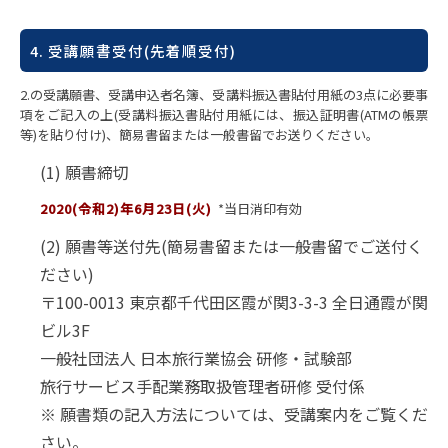
4. 受講願書受付(先着順受付)
2.の受講願書、受講申込者名簿、受講料振込書貼付用紙の3点に必要事
項をご記入の上(受講料振込書貼付用紙には、振込証明書(ATMの帳票
等)を貼り付け)、簡易書留または一般書留でお送りください。
(1) 願書締切
2020(令和2)年6月23日(火)
*当日消印有効
(2) 願書等送付先(簡易書留または一般書留でご送付く
ださい)
〒100-0013 東京都千代田区霞が関3-3-3 全日通霞が関
ビル3F
一般社団法人 日本旅行業協会 研修・試験部
旅行サービス手配業務取扱管理者研修 受付係
※ 願書類の記入方法については、受講案内をご覧くだ
さい。