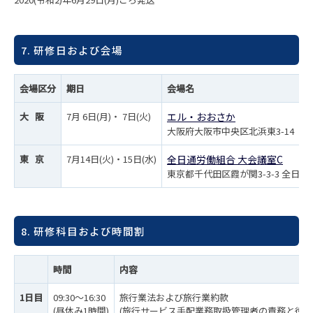
7. 研修日および会場
会場区分
期日
会場名
大 阪
7月 6日(月)・ 7日(火)
エル・おおさか
大阪府大阪市中央区北浜東3-14
東 京
7月14日(火)・15日(水)
全日通労働組合 大会議室C
東京都千代田区霞が関3-3-3 全日通
8. 研修科目および時間割
時間
内容
1日目
09:30～16:30
旅行業法および旅行業約款
(昼休み1時間)
(旅行サービス手配業務取扱管理者の責務と役割