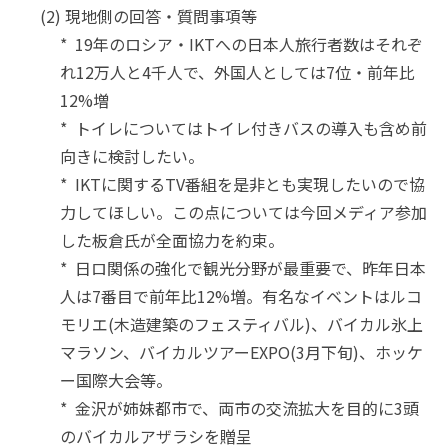
(2) 現地側の回答・質問事項等
* 19年のロシア・IKTへの日本人旅行者数はそれぞ
れ12万人と4千人で、外国人としては7位・前年比
12%増
* トイレについてはトイレ付きバスの導入も含め前
向きに検討したい。
* IKTに関するTV番組を是非とも実現したいので協
力してほしい。この点については今回メディア参加
した板倉氏が全面協力を約束。
* 日ロ関係の強化で観光分野が最重要で、昨年日本
人は7番目で前年比12%増。有名なイベントはルコ
モリエ(木造建築のフェスティバル)、バイカル氷上
マラソン、バイカルツアーEXPO(3月下旬)、ホッケ
ー国際大会等。
* 金沢が姉妹都市で、両市の交流拡大を目的に3頭
のバイカルアザラシを贈呈