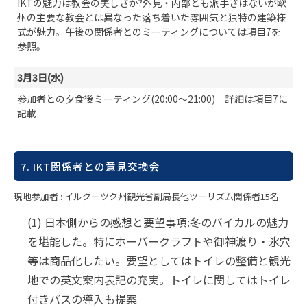
IKTの魅力は教会の美しさか?外見・内部とも派手さはないが欧
州の主要な教会とは異なった落ち着いた雰囲気と独特の建築様
式が魅力。午後の関係者とのミーティングについては項目7を
参照。
3月3日(水)
参加者との夕食後ミーティング(20:00～21:00) 詳細は項目7に
記載
7. IKT関係者との意見交換会
現地参加者 : イルクーツク州観光省副局長他ツーリズム関係者15名
(1) 日本側からの感想と要望事項:冬のバイカルの魅力
を堪能した。特にホーバークラフトや御神渡り・氷穴
等は商品化したい。要望としてはトイレの整備と観光
地での英文案内表記の充実。トイレに関してはトイレ
付きバスの導入も提案