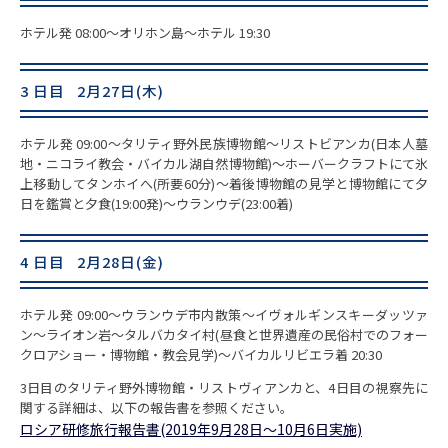
ホテル発 08:00～オリホン島～ホテル 19:30
3 日目 2月27日(木)
ホテル発 09:00～タリティ野外民族博物館～リストビアンカ(日本人墓
地・ニコライ教会・バイカル湖自然博物館)～ホーバークラフトにて氷
上移動してタンホイへ(所要60分)～着後博物館の見学と博物館にて夕
日を鑑賞と夕食(19:00発)～ウランウデ(23:00着)
4 日目 2月28日(金)
ホテル発 09:00～ウランウデ市内散策～イヴォルギンスキーダッツァ
ン～ライオン岩～タルバカタイ村(昼食と世界遺産の民俗村でのフォー
クロアショー・博物館・教会見学)～バイカルリビエラ着 20:30
3日目のタリティ野外博物館・リストヴィアンカと、4日目の視察先に
関する詳細は、以下の報告書を参照ください。
ロシア研修旅行報告書(2019年9月28日～10月6日実施)