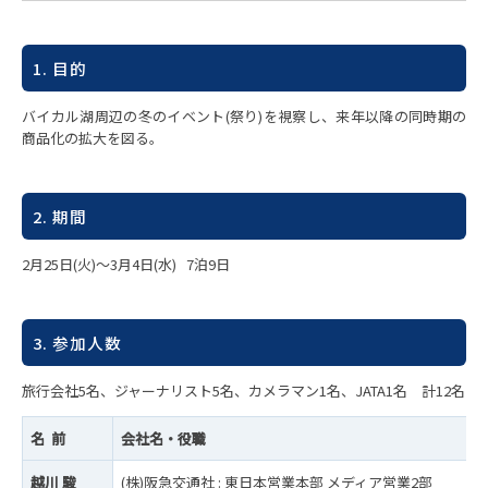
1. 目的
バイカル湖周辺の冬のイベント(祭り)を視察し、来年以降の同時期の
商品化の拡大を図る。
2. 期間
2月25日(火)～3月4日(水) 7泊9日
3. 参加人数
旅行会社5名、ジャーナリスト5名、カメラマン1名、JATA1名 計12名
名 前
会社名・役職
越川 駿
(株)阪急交通社 : 東日本営業本部 メディア営業2部