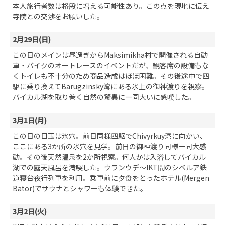
本人旅行者数は格段に増える可能性あり。この点を現地に伝え
寺院との交渉をお願いした。
2月29日(日)
この日のメインは昼過ぎからMaksimikha村で開催される自動
車・バイクのオートレースのイベントだが、観客席の設備もな
くトイレも不十分のため商品造成はほぼ困難。その後途中で四
駆に乗り換えてBarugzinsky湾にある氷上の御神渡りを視察。
バイカル湖を取り巻く自然の驚異に一同大いに感嘆した。
3月1日(月)
この日の目玉は氷穴。前日同様四駆でChivyrkuy湾に向かい、
ここにある3か所の氷穴を見学。前日の御神渡り同様一同大感
動。その後天然温泉を2か所視察。何人かは入浴してバイカル
湖での露天風呂を満喫した。ウランウデ～IKT間のシベルア鉄
道寝台夜行列車を利用。乗車前に夕食をとったホテル(Mergen
Bator)でサウナとシャワーも体験できた。
3月2日(火)