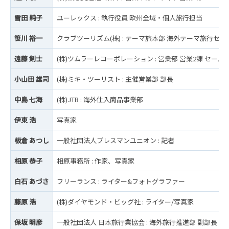
雪田 純子
ユーレックス : 執行役員 欧州全域・個人旅行担当
笹川 裕一
クラブツーリズム(株) : テーマ旅本部 海外テーマ旅行セン
遠藤 剣士
(株)ツムラーレコーポレーション : 営業部 営業2課 セール
小山田 雄司
(株)ミキ・ツーリスト : 主催営業部 部長
中島 七海
(株)JTB : 海外仕入商品事業部
伊東 浩
写真家
板倉 あつし
一般社団法人プレスマンユニオン : 記者
相原 恭子
相原事務所 : 作家、写真家
白石 あづさ
フリーランス : ライター&フォトグラファー
藤原 浩
(株)ダイヤモンド・ビッグ社 : ライター/写真家
保坂 明彦
一般社団法人 日本旅行業協会 : 海外旅行推進部 副部長