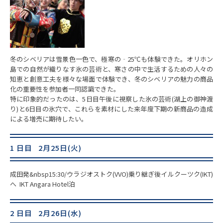
冬のシベリアは雪景色一色で、極寒の‐25℃も体験できた。オリホン
島での自然が織りなす氷の芸術と、寒さの中で生活するための人々の
知恵と創意工夫を様々な場面で体験でき、冬のシベリアの魅力の商品
化の重要性を参加者一同認識できた。
特に印象的だったのは、5日目午後に視察した氷の芸術(湖上の御神渡
り)と6日目の氷穴で、これらを素材にした来年度下期の新商品の造成
による増売に期待したい。
1 日目 2月25日(火)
成田発&nbsp15:30/ウラジオストク(VVO)乗り継ぎ後イルクーツク(IKT)
へ IKT Angara Hotel泊
2 日目 2月26日(水)