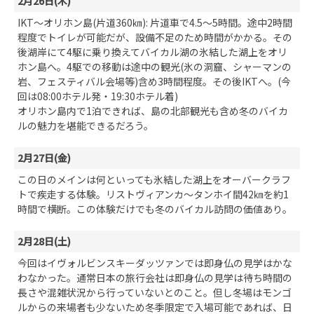
2月26日(木)
IKT～オリホン島(片道360㎞): 片道車で4.5～5時間。途中2時間
程度でトイレが可能だが、設備不足のため時間がかかる。その
後湖岸にて4駆に乗り換えてバイカル湖の氷結した湖上をオリ
ホン島へ。4駆での移動は途中の観光(氷の洞窟、シャーマンの
岩、フェスティバル会場等)含め3時間程度。その後IKTへ。(今
回は08:00ホテル発・19:30ホテル着)
オリホン島内で1泊できれば、島の北部観光も含め冬のバイカ
ルの魅力を堪能できるだろう。
2月27日(金)
この日のメインは何といっても氷結した湖上をオーバークラフ
トで疾走する体験。リストヴィアンカ～タンホイ間42㎞を約1
時間で横断。この体験だけでも冬のバイカル訪問の価値あり。
2月28日(土)
今回はイヴォルビンスキーダッツァンでは即身仏の見学はかな
わなかった。通常日本の旅行会社は即身仏の見学は待ち時間の
長さや混雑状況から行っていないとのこと。但し冬場はモンゴ
ルからの来場者も少ないため冬季限定で入場可能であれば、日