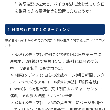
* 英語表記の拡大と、バイカル湖に沈む美しい夕日
を鑑賞できる展望台等を設置したらどうか?
8. 研修旅行参加者とのミーティング
参加者それぞれからの今後の告知や商品造成に関する点についてコメ
ント
> 板倉(メディア) : 夕刊フジで週1回温泉をテーマに
連載中、2週続けて掲載予定。出版社には今後交渉
中。TV番組制作にも協力予定。
> 相原(メディア) : 自らの連載ページ(朝日新聞デジタ
ル&トラベル)やアルコール飲料の雑誌「醸界春秋」
(Jocus)にて掲載予定。又「朝日カルチャーセンター
横浜」での旅の講座でプレゼン予定。
> 藤原(メディア) : 「地球の歩き方」にページを増や
してオリホン島を含め掲載予定。 地球の歩き方の取材