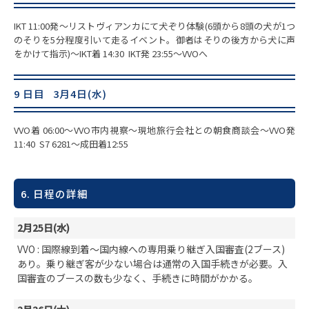
IKT 11:00発～リストヴィアンカにて犬ぞり体験(6頭から8頭の犬が1つ
のそりを5分程度引いて走るイベント。御者はそりの後方から犬に声
をかけて指示)～IKT着 14:30 IKT発 23:55～VVOへ
9 日目 3月4日(水)
VVO着 06:00～VVO市内視察～現地旅行会社との朝食商談会～VVO発
11:40 S7 6281～成田着12:55
6. 日程の詳細
2月25日(水)
VVO : 国際線到着～国内線への専用乗り継ぎ入国審査(2ブース)
あり。乗り継ぎ客が少ない場合は通常の入国手続きが必要。入
国審査のブースの数も少なく、手続きに時間がかかる。