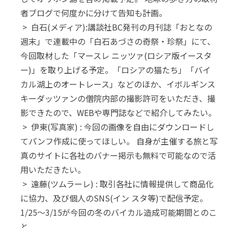
者ブログで何度かに分けて告知も計画。
> 白石(メディア):講談社BC発刊の月刊誌「おとなの
週末」で連載中の「白石あづさの奇祭・珍祭」にて、
今回取材した「マースレ ニッツァ(ロシア版イースタ
ー)」を取り上げる予定。「ロシアの猫たち」「バイ
カル湖上のオートレース」などのほか、イボルギンス
キーダッツァンの僧院内部の撮影許可をいただき、撮
影できたので、WEBや専門誌などで紹介してみたい。
> 伊東(写真家) : 今回の画像を自由にダウンロードし
てパンフ作成に使ってほしい。 自身が主催する旅と写
真のサイトに各社のバナー掲示も無料で可能なので活
用いただきたい。
> 遠藤(ツムラーレ) : 取引各社に情報提供して商品化
に協力、及び個人のSNS(イン スタ等)で配信予定。
1/25～3/15が今回の冬のバイカル造成可能期間とのこ
と。