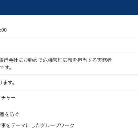
事例集)
事例集)
例集)
:00
ナンバー
JATA会員の入退会一覧
会員の入退会一覧
バー(2020～)
員)旅行会社にお勤めで危機管理広報を担当する実務者
ナンバー(2024
です。
ー(2020～)
ります。
クチャー
害を防ぐ
祥事をテーマにしたグループワーク