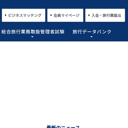
ビジネスマッチング
会員マイページ
入会・旅行業届出
総合旅行業務取扱管理者試験
旅行データバンク
×
×
×
×
×
対する旅行業務の改善並びに旅行サービスの向上等を図
プライアンス情報等の登録関連情報。国内・海外旅行情
るための「安心・快適な旅の情報」、旅行時のトラブル
務取扱管理者試験に合格した者を一人(従業員が概ね十名
た旅行のトレンド。会員限定公開として海外渡航関連情報
とを目的としており、旅行業法に基づく法定業務の他、
しています。
載しております。
業務を行わせることが義務付けられています。
めの業務を行なっています。
コンプライアンスとリスクマネジメント
さまざまな旅行事情
よくあるご質問
さまざまな旅行業の数字
情報公開・規約・広報
旅行業界のコンプライアンス推進
海外教育旅行
よくあるご質問
数字が語る旅行業2026 PDF版
修学旅行事情
JATAニュースリリース
本
旅行業法関連・関係法令関連ガイドラ
ワーケーション/ブレジャー
数字が語る旅行業2025 PDF版
イン等、約款申請 他
会報誌「じゃたこみ」
会長所感
ラーケーション
数字が語る旅行業2024 PDF版
度
旅の安全・危機管理
その他のお知らせ・ご案内
数字が語る旅行業2023 PDF版
障害者差別解消法
働き方改革
最新のニュース
数字が語る旅行業2022 PDF版