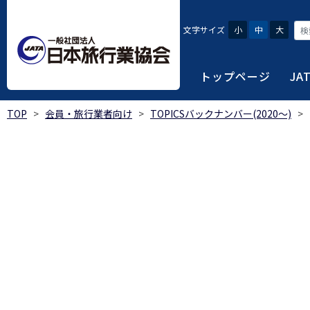
文字サイズ
小
中
大
トップページ
JA
TOP
>
会員・旅行業者向け
>
TOPICSバックナンバー(2020～)
>
JATAにつ
会員・旅行
旅行者・一
総合旅行業
旅行データ
日本旅行業協会は、旅
当会へ入会するための
旅行会社をご利用され
旅行業者等は登録の業
様々な旅行業の数字デ
り、併せて会員相互の
報や消費者苦情対応報
ご相談やご利用旅行業
以上の営業所では二名
を掲載しています。
会員に共通する利益を
観光産業共通プラット
安心・安全で快適な旅
令和8年度総合旅行業
我が国のクルーズ等の
日本旅行業協会(JATA
旅行会社、官公庁・自
安心・安全で快適な
受験案内
2025年1月～12月
のご案内
覧
実態調査 (PDF / JA
JATAの概要
J
受験者マイページロ
宿泊事業者専用のご
海外ツアー適正取引
2024年1月～12月
JATA各部・事務局
受験申請手続き
口
実態調査 (PDF / JA
限定)
観光産業共通プラッ
内
貸切バス事故対策に
「2023 年の我が
過去5年間の試験問題
向について」(国土