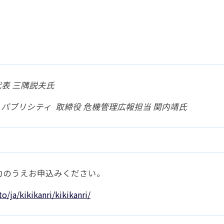
代表 三隅説夫氏
・パブリシティ 取締役 危機管理広報担当 関内靖氏
力のうえお申込みください。
o/ja/kikikanri/kikikanri/