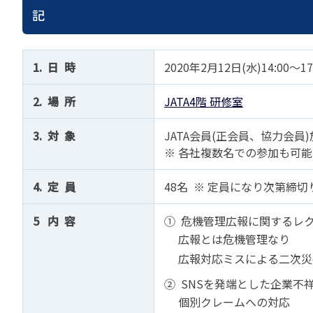
苦情の報告2024 (
記
苦情の報告2023 (
苦情の報告2022(事
1. 日 時
2020年2月12日(水)14:00～17
速報・ニュースバック
2. 場 所
JATA4階 研修室
委員会議事次第
JATA速報バックナン
3. 対 象
JATA会員(正会員、協力会
ニュースメールバック
※ 各社複数名での参加も可能
～)
TOPICSバックナンバ
4. 定 員
48名 ※ 定員になり次第締切
5 内 容
① 危機管理広報に関するレ
広報とは危機管理なり
広報対応ミスによる二次災
② SNSを発端とした企業不
個別クレームへの対応