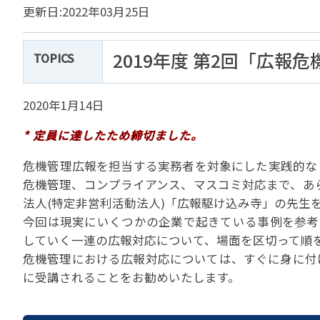
貸切バスの安全運行
更新日:2022年03月25日
宣言について
2022年1月～12月
過去5年間の試験問
サステナブルへの取組
実態調査 (PDF / JA
2023年1月～12月
その他 お知らせ
JATA SDGsアワー
2019年度 第2回「広
TOPICS
実態調査 (PDF / JA
その他の活動
旅行会社に就職希望
2001年から2020
JATA会員と旅行業の
クルーズ等の動向に
ハッピーマンデー 
2020年1月14日
省海事局)
旅行業の法令と、旅
* 定員に達したため締切ました。
旅行業務に関する取
海外渡航・観光地情報
女性の活躍推進
て
JATA NAVI 渡航
危機管理広報を担当する実務者を対象にした実践的な
電子旅行取引につい
業界での女性の働き
改革」って何?
正し
危機管理、コンプライアンス、マスコミ対応まで、あら
JATAへの入退会手
プライベートも輝く
法人(特定非営利活動法人)「広報駆け込み寺」の先生
旅行業登録関係資料
LADY JATA委員会
今回は現実にいくつかの企業で起きている事例を参考
こんな時、あなたな
消費者苦情や相談対応
していく一連の広報対応について、場面を区切って順
危機管理における広報対応については、すぐに身に付
消費者からの質問、
に受講されることをお勧めいたします。
苦情の報告 事例イン
主な事例索引
苦情の報告2025 (事