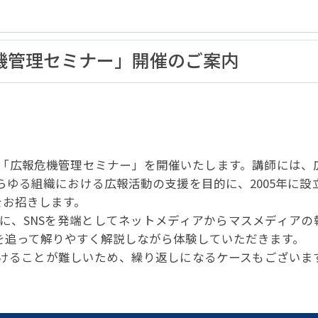
パートナーシップ
 フライ&クルーズの
題・正解
太平洋アジア観光協会(PATA)日本
合格証の再交付申請について
保存版 旅行統計 2021
み
TA調べ)
復興支援
ユニバーサルツーリズム
保存版 旅行統計 2020
 フライ&クルーズの
ド
環境保全活動
北陸復興支援活動
報危機管理セミナー」開催のご案内
お知らせ・情報
保存版 旅行統計バックナンバー(201
TA調べ)
～2010)
近年の主な復興支援活動
学生向け情報
年までの「我が国の
コロナ禍以前の旅行トレンド
基本情報
会員・旅行業者向けサービス・事業
ついて」(国土交通
東北復興支援活動「JATAの道」
祝日の意義
行業登録・申請
各種様式ダウンロード、資料販売
引額の報告につい
JATANAVI/会員マイページ/メルマ
配信設定
関連情報
「広報危機管理セミナー」を開催いたします。講師には、
て
会員サポート
方改革
～「働き方
く理解して
仕事も
ゆる組織における広報活動の支援を目的に、2005年に設立
続き
旅行業・法令について
ために～
をお招きします。
各種
JATA会長表彰
について
に、SNSを発端としてネットメディアからマスメディアの
らどうする?
経営改善・資金繰り支援
を追って解りやすく解説しながら体験していただきます。
けることが難しいため、繰り返しになるケースもございま
苦情・相談
資金繰り支援策
補助金・税制優
デックス : 過去の
経験者 (中途) 採用
経営者相談窓口のご紹介
例集)