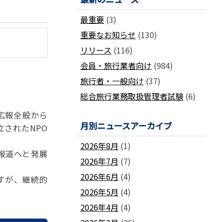
国土交通省ネガティブ情報検索サイト
支部
「数字が語る旅行業」PDFファイル版
最重要
(3)
各地方事務局の情報と活動報告
(2024-2011)
重要なお知らせ
(130)
観光庁公式「旅行業者取扱額」 (主要
関西事務局
北海道事務局
9
旅行会社の月別取扱実績)
リリース
(116)
東北事務局
関東事務局
ビジネスに活用できる
インバウンドデ
JATA主催のセミナー・研修
中部事務局
中四国事務局
会員・旅行業者向け
(984)
ータ一覧
九州事務局
沖縄事務局
セミナー・研修
旅行者・一般向け
(37)
ガ
各種 合格証・修了証の再交付について
総合旅行業務取扱管理者試験
(6)
広報全般から
月別ニュースアーカイブ
されたNPO
2026年8月
(1)
報道へと発展
2026年7月
(7)
要望活動報告
2026年6月
(4)
すが、継続的
遇
要望活動報告
2026年5月
(4)
2026年4月
(4)