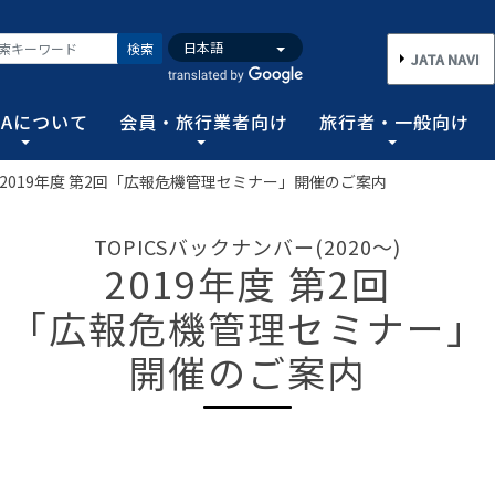
検索
JATA NAVI
TAについて
会員・旅行業者向け
旅行者・一般向け
2019年度 第2回「広報危機管理セミナー」開催のご案内
いて
業者向け
般向け
務取扱管理者試験
バンク
行需要の拡大と旅行業の健全な発展を図るとともに、旅行者に
手続き情報の他、旅行業登録に関する種々フォーマット、コン
る旅行者皆さまのための情報です。旅行時のトラブルを回避す
務範囲により、営業所ごとに地域限定、国内または総合旅行業
ータ、JATA会員旅行会社を対象に調査した旅行動向をまとめ
TOPICSバックナンバー(2020～)
連絡協調につとめ、旅行の促進と観光事業の発展に貢献するこ
告等、旅行業法に基づく旅行会社が営業に必要な情報等を掲載
者が倒産した際の弁済業務保証金制度等、様々なお知らせを掲
以上)選任し、旅行契約等に関する事務の管理・監督に関する
2019年度 第2回
図る業務、社会に貢献する業務などの協会の目的を達成するた
「広報危機管理セミナー」
フォーム
のための情報
務取扱管理者試験
動向について
旅行全般インフォメーション
消費者相談や弁済について
試験の実施結果
旅行業のデータ・トレンド
開催のご案内
)の基本情報
主要活動報告
治体・DMO 専用
旅のための情報 一
 フライ&クルーズの
海外旅行関連情報
消費者相談
過去5年間の実施結果
保存版 旅行統計 2026
TA調べ)
ATA会員リスト
表敬訪問 (JATAへのご来訪)
グイン
国内旅行関連情報
カスタマーハラスメントに対する基
保存版 旅行統計 2025
案内
推進委員会通報窓
 フライ&クルーズの
方針 (PDF)
のお問合せ先 (会員
記者会見報告
総会報告
訪日旅行関連情報
保存版 旅行統計 2024
TA調べ)
トフォームのご案
弁済業務保証金制度・ボンド保証制
JATA経営フォーラム報告
JOTC (アウトバウンド促進協議会)
保存版 旅行統計 2023
ついて
国のクルーズ等の動
・正解
合格証の再交付申請について
提言など
交通省海事局)
ツアーグランプリ
保存版 旅行統計 2022