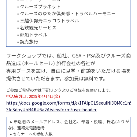
• クルーズプラネット
• クルーズのゆたか倶楽部・トラベルハーモニー
• 三越伊勢丹ニッコウトラベル
• 名鉄観光サービス
• 郵船トラベル
• 読売旅行
ワークショップでは、船社、GSA・PSA及びクルーズ商
品造成 (ホールセール) 旅行会社の各社が
専用ブースを設け、自由に見学・商談をいただける場を
提供させていただきます。参加費は無料です。
ご参加ご希望の方は下記リンクよりご登録をお願いします。
申込締切日 : 2025年4月4日(金)
https://docs.google.com/forms/d/e/1FAIpQLSeeuINi3QM0c1nS
3feSdoyUhR4KU6a2A/viewform?usp=header
▸ 申込者のメールアドレス、会社名、部署・役職、氏名(ふりが
な)、連絡先電話番号
▸ セミナーへの参加人数