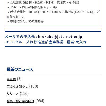
▸ 会社形態 (第1種・第2種・第3種・代理業・その他)
▸ クルーズ旅行の取扱有無 (有 ・ 無)
▸ 希望時間帯 第1部 (13:00～14:30) 又は第2部 (15:00～16:30)、ど
ちらでもよい
▸ 参加にあたっての質問等
メールでの申込先 :
h-okubo@jata-net.or.jp
JOTCクルーズ旅行推進部会事務局 担当:大久保
最新のニュース
(3)
最重要
(130)
重要なお知らせ
(116)
リリース
(984)
会員・旅行業者向け