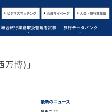
ビジネスマッチング
会員マイページ
入会・旅行業届出
総合旅行業務取扱管理者試験
旅行データバンク
×
×
×
×
×
対する旅行業務の改善並びに旅行サービスの向上等を図
プライアンス情報等の登録関連情報。国内・海外旅行情
るための「安心・快適な旅の情報」、旅行時のトラブル
務取扱管理者試験に合格した者を一人(従業員が概ね十名
た旅行のトレンド。会員限定公開として海外渡航関連情報
とを目的としており、旅行業法に基づく法定業務の他、
しています。
載しております。
業務を行わせることが義務付けられています。
西万博)」
めの業務を行なっています。
コンプライアンスとリスクマネジメント
さまざまな旅行事情
よくあるご質問
さまざまな旅行業の数字
情報公開・規約・広報
旅行業界のコンプライアンス推進
海外教育旅行
よくあるご質問
数字が語る旅行業2026 PDF版
修学旅行事情
JATAニュースリリース
本
旅行業法関連・関係法令関連ガイドラ
ワーケーション/ブレジャー
数字が語る旅行業2025 PDF版
イン等、約款申請 他
会報誌「じゃたこみ」
会長所感
ラーケーション
数字が語る旅行業2024 PDF版
最新のニュース
度
旅の安全・危機管理
その他のお知らせ・ご案内
数字が語る旅行業2023 PDF版
障害者差別解消法
働き方改革
最重要
(2)
数字が語る旅行業2022 PDF版