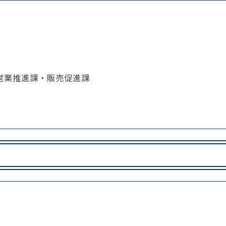
事例集)
事例集)
例集)
ナンバー
JATA会員の入退会一覧
 営業推進課・販売促進課
会員の入退会一覧
バー(2020～)
ナンバー(2024
ー(2020～)