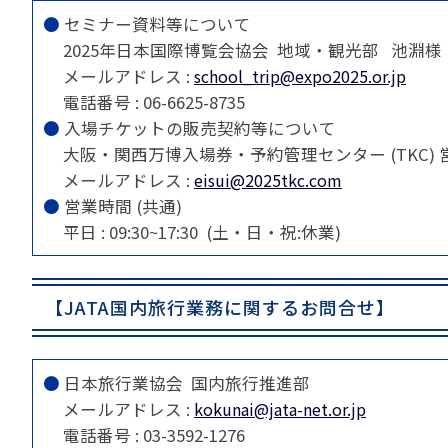
苦情の報告2024 (
●
セミナー資料等について
苦情の報告2023 (
2025年日本国際博覧会協会 地域・観光部 池淵様
苦情の報告2022(事
メールアドレス :
school_trip@expo2025.or.jp
電話番号 : 06-6625-8735
速報・ニュースバック
●
入場チケットの販売契約等について
大阪・関西万博入場券・予約管理センター (TKC)
委員会議事次第
メールアドレス :
eisui@2025tkc.com
JATA速報バックナン
●
営業時間 (共通)
ニュースメールバック
～)
平日 : 09:30~17:30 (土・日・祝:休業)
TOPICSバックナンバ
【JATA国内旅行業務に関するお問合せ】
●
日本旅行業協会 国内旅行推進部
メールアドレス :
kokunai@jata-net.or.jp
電話番号 : 03-3592-1276