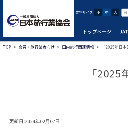
文字サイズ
小
中
大
トップページ
JA
TOP
>
会員・旅行業者向け
>
国内旅行関連情報
>
「2025年日
JATAにつ
会員・旅行
旅行者・一
総合旅行業
旅行データ
日本旅行業協会は、旅
当会へ入会するための
旅行会社をご利用され
旅行業者等は登録の業
様々な旅行業の数字デ
り、併せて会員相互の
報や消費者苦情対応報
ご相談やご利用旅行業
以上の営業所では二名
を掲載しています。
「202
会員に共通する利益を
観光産業共通プラット
安心・安全で快適な旅
令和8年度総合旅行業
我が国のクルーズ等の
日本旅行業協会(JATA
旅行会社、官公庁・自
安心・安全で快適な
受験案内
2025年1月～12月
のご案内
覧
実態調査 (PDF / JA
JATAの概要
J
受験者マイページロ
宿泊事業者専用のご
海外ツアー適正取引
2024年1月～12月
JATA各部・事務局
受験申請手続き
口
実態調査 (PDF / JA
限定)
観光産業共通プラッ
更新日:2024年02月07日
内
貸切バス事故対策に
「2023 年の我が
過去5年間の試験問題
向について」(国土