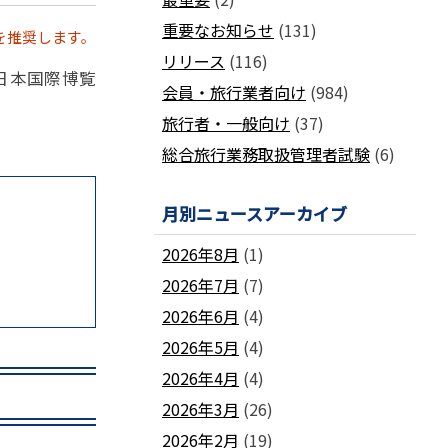
国土交通省ネガティブ情報検索サイト
支部
「数字が語る旅行業」PDFファイル版
重要なお知らせ
(131)
を推奨します。
各地方事務局の情報と活動報告
(2024-2011)
リリース
(116)
観光庁公式「旅行業者取扱額」 (主要
関西事務局
北海道事務局
年日本国際博覧
9
旅行会社の月別取扱実績)
会員・旅行業者向け
(984)
東北事務局
関東事務局
ビジネスに活用できる
インバウンドデ
旅行者・一般向け
(37)
JATA主催のセミナー・研修
中部事務局
中四国事務局
ータ一覧
総合旅行業務取扱管理者試験
(6)
九州事務局
沖縄事務局
セミナー・研修
ガ
各種 合格証・修了証の再交付について
月別ニュースアーカイブ
2026年8月
(1)
2026年7月
(7)
2026年6月
(4)
要望活動報告
2026年5月
(4)
遇
要望活動報告
2026年4月
(4)
2026年3月
(26)
2026年2月
(19)