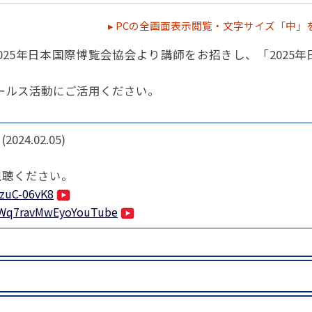
パートナーシップ
 フライ&クルーズの
題・正解
太平洋アジア観光協会(PATA)日本
合格証の再交付申請について
保存版 旅行統計 2021
▸ PCの全画面表示閲覧・文字サイズ「中」
み
TA調べ)
復興支援
ユニバーサルツーリズム
保存版 旅行統計 2020
 フライ&クルーズの
ド
環境保全活動
北陸復興支援活動
025年日本国際博覧会協会より講師をお招きし、「2025
お知らせ・情報
保存版 旅行統計バックナンバー(201
TA調べ)
～2010)
近年の主な復興支援活動
学生向け情報
年までの「我が国の
コロナ禍以前の旅行トレンド
基本情報
会員・旅行業者向けサービス・事業
ールス活動にご活用ください。
ついて」(国土交通
東北復興支援活動「JATAの道」
祝日の意義
行業登録・申請
各種様式ダウンロード、資料販売
引額の報告につい
JATANAVI/会員マイページ/メルマ
(2024.02.05)
配信設定
関連情報
て
会員サポート
方改革
～「働き方
視聴ください。
く理解して
仕事も
続き
旅行業・法令について
ために～
nzuC-06vK8
各種
JATA会長表彰
について
e/Wq7ravMwEyoYouTube
らどうする?
経営改善・資金繰り支援
苦情・相談
資金繰り支援策
補助金・税制優
デックス : 過去の
経験者 (中途) 採用
経営者相談窓口のご紹介
例集)