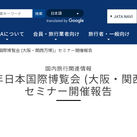
検索
JATA NAVI
TAについて
会員・旅行業者向け
旅行者・一般向け
本国際博覧会 (大阪・関西万博)」セミナー開催報告
いて
業者向け
般向け
務取扱管理者試験
バンク
行需要の拡大と旅行業の健全な発展を図るとともに、旅行者に
手続き情報の他、旅行業登録に関する種々フォーマット、コン
る旅行者皆さまのための情報です。旅行時のトラブルを回避す
務範囲により、営業所ごとに地域限定、国内または総合旅行業
ータ、JATA会員旅行会社を対象に調査した旅行動向をまとめ
国内旅行関連情報
連絡協調につとめ、旅行の促進と観光事業の発展に貢献するこ
告等、旅行業法に基づく旅行会社が営業に必要な情報等を掲載
者が倒産した際の弁済業務保証金制度等、様々なお知らせを掲
以上)選任し、旅行契約等に関する事務の管理・監督に関する
5年日本国際博覧会 (大阪・関
図る業務、社会に貢献する業務などの協会の目的を達成するた
セミナー開催報告
フォーム
のための情報
務取扱管理者試験
動向について
旅行全般インフォメーション
消費者相談や弁済について
試験の実施結果
旅行業のデータ・トレンド
)の基本情報
主要活動報告
治体・DMO 専用
旅のための情報 一
 フライ&クルーズの
海外旅行関連情報
消費者相談
過去5年間の実施結果
保存版 旅行統計 2026
TA調べ)
ATA会員リスト
表敬訪問 (JATAへのご来訪)
グイン
国内旅行関連情報
カスタマーハラスメントに対する基
保存版 旅行統計 2025
案内
推進委員会通報窓
 フライ&クルーズの
方針 (PDF)
のお問合せ先 (会員
記者会見報告
総会報告
訪日旅行関連情報
保存版 旅行統計 2024
TA調べ)
トフォームのご案
弁済業務保証金制度・ボンド保証制
JATA経営フォーラム報告
JOTC (アウトバウンド促進協議会)
保存版 旅行統計 2023
ついて
国のクルーズ等の動
・正解
合格証の再交付申請について
提言など
交通省海事局)
ツアーグランプリ
保存版 旅行統計 2022