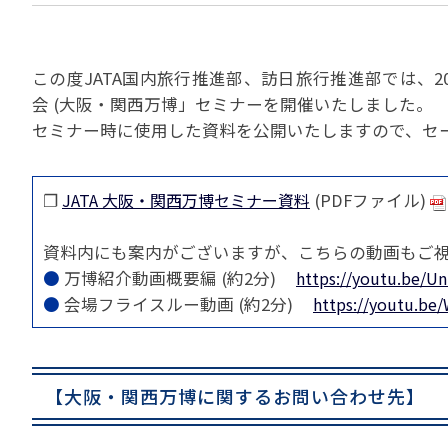
貸切バスの安全運行
宣言について
2022年1月～12月
過去5年間の試験問
サステナブルへの取組
実態調査 (PDF / JA
2023年1月～12月
その他 お知らせ
JATA SDGsアワー
この度JATA国内旅行推進部、訪日旅行推進部では、2
実態調査 (PDF / JA
会 (大阪・関西万博」セミナーを開催いたしました。
その他の活動
旅行会社に就職希望
2001年から2020
JATA会員と旅行業の
セミナー時に使用した資料を公開いたしますので、セ
クルーズ等の動向に
ハッピーマンデー 
省海事局)
旅行業の法令と、旅
旅行業務に関する取
海外渡航・観光地情報
❐
JATA 大阪・関西万博セミナー資料
(PDFファイル)
女性の活躍推進
て
JATA NAVI 渡航
電子旅行取引につい
業界での女性の働き
資料内にも案内がございますが、こちらの動画もご
改革」って何?
正し
JATAへの入退会手
プライベートも輝く
●
万博紹介動画概要編 (約2分)
https://youtu.be/U
旅行業登録関係資料
LADY JATA委員会
●
会場フライスルー動画 (約2分)
https://youtu.b
こんな時、あなたな
消費者苦情や相談対応
消費者からの質問、
【大阪・関西万博に関するお問い合わせ先】
苦情の報告 事例イン
主な事例索引
苦情の報告2025 (事