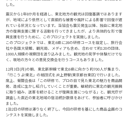
した。
震災から1年8か月を経過し、東北地方の観光は回復基調ではあります
が、地域により依然として直接的な被害や風評による影響で回復が遅
れている状況となっています。当協会も震災発生以降、独自に東北地
方の復興支援に関する活動を行ってきましたが、より具体的な形で復
興支援を行うために、このプロジェクトを実施しました。
このプロジェクトでは、東北6県に28の研修コースを設定し、旅行会
社や各国大使館、観光局、メディアも含め、合わせて約120の団体、
1000人規模の視察団を送り込みました。観光地の見学や体験だけでな
く、現地の方々との意見交換会を行うコースもありました。
12月3日(月)の朝、東北新幹線で東北6県に向かう約700人が集まり、
「行こうよ!東北」の結団式をJR上野駅(東京都台東区)で行いました。
席上、菊間会長は「この研修で、プロの目で見た東北の魅力を商品開
発、造成に生かし紹介していくことが重要。継続的に東北の観光振興
に取り組み、送客を続けることが復興支援につながる」と、観光庁が
調査した直近の東北地域の宿泊統計数値をあげて、参加者に呼びかけ
ました。
1泊2日の研修は滞りなく終了し、今回の研修を基にした商品企画のコ
ンテストを実施しました。