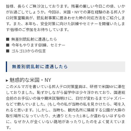
皆様、長らくご無沙汰しております。残暑の厳しい今日この頃、いか
がお過ごしでしょうか。今回は、米国・NYでの滞在経験のある邦人テ
ロ対策室職員が、銃乱射事案に居あわせた時の対応方法をご紹介しま
す。また、本年も、安全対策に向けた訓練やセミナーを開催いたしま
す!皆様のご参加をお待ちしています。
■ 無差別銃乱射に遭遇したら
■ 今年もやります!訓練、セミナー
■ ゴルゴ13からの伝言
無差別銃乱射に遭遇したら
▸ 魅惑的な米国・NY
このメルマガを書いている邦人テロ対策室員は、研修で米国NYに滞在
しておりました。恥ずかしながら留学中は少々浮かれており、国連総
会前のお手伝いの後や期末試験明けに、日付が変わるまでジャズバー
などで飲んでいました。(もし今の私が当時の私を見かけたら、喝を入
れると思います。)しかし、当時も、観光名所に隣接する公園が大麻の
取引場所になっていたり、大通りとたった1本しか違わないはずなの
に、なぜか人が全くいない路地があったりしたのをよく覚えていま
す。