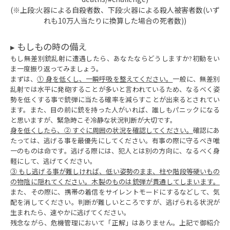
(※上段:火器による自殺者数、下段:火器による殺人被害者数(いず
れも10万人当たりに換算した場合の死者数))
▸ もしもの時の備え
もし無差別銃乱射に遭遇したら、あなたならどうしますか?初動をい
ま一度振り返ってみましょう。
まずは、
① 身を低くし、一瞬呼吸を整えてください。
一般に、無差別
乱射では水平に発砲することが多いと言われているため、なるべく姿
勢を低くする事で銃弾に当たる確率を減らすことが出来るとされてい
ます。また、目の前に銃を持った人がいれば、誰しもパニックになる
と思いますが、緊急時こそ冷静な状況判断が大切です。
身を低くしたら、② すぐに周囲の状況を確認してください。
確認にあ
たっては、逃げる事を最優先にしてください。有事の際に守るべき唯
一のものは命です。逃げる際には、犯人とは別の方向に、なるべく身
軽にして、逃げてください。
③ もし逃げる事が難しければ、低い姿勢のまま、柱や階段等硬いもの
の物陰に隠れてください。木製のものは銃弾が貫通してしまいます。
また、その際に、携帯の着信をサイレントモードにするなどして、気
配を消してください。判断が難しいところですが、逃げられる状況が
生まれたら、速やかに逃げてください。
残念ながら、危機管理において「正解」はありません。上記で御紹介