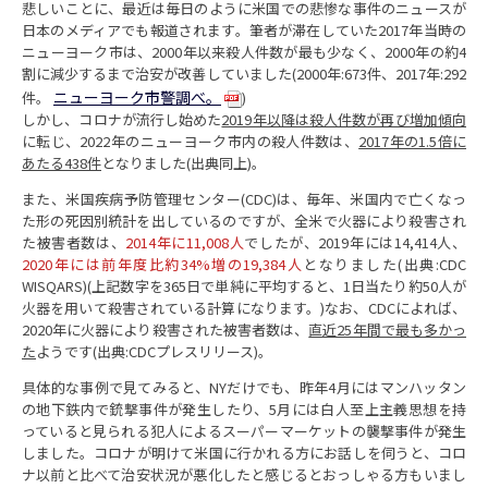
悲しいことに、最近は毎日のように米国での悲惨な事件のニュースが
日本のメディアでも報道されます。筆者が滞在していた2017年当時の
ニューヨーク市は、2000年以来殺人件数が最も少なく、2000年の約4
割に減少するまで治安が改善していました(2000年:673件、2017年:292
ニューヨーク市警調べ。
件。
)
しかし、コロナが流行し始めた
2019年以降は殺人件数が再び増加傾向
に転じ、2022年のニューヨーク市内の殺人件数は、
2017年の1.5倍に
あたる438件
となりました(出典同上)。
また、米国疾病予防管理センター(CDC)は、毎年、米国内で亡くなっ
た形の死因別統計を出しているのですが、全米で火器により殺害され
た被害者数は、
2014年に11,008人
でしたが、2019年には14,414人、
2020年には前年度比約34%増の19,384人
となりました(出典:CDC
WISQARS)(上記数字を365日で単純に平均すると、1日当たり約50人が
火器を用いて殺害されている計算になります。)なお、CDCによれば、
2020年に火器により殺害された被害者数は、
直近25年間で最も多かっ
た
ようです(出典:CDCプレスリリース)。
具体的な事例で見てみると、NYだけでも、昨年4月にはマンハッタン
の地下鉄内で銃撃事件が発生したり、5月には白人至上主義思想を持
っていると見られる犯人によるスーパーマーケットの襲撃事件が発生
しました。コロナが明けて米国に行かれる方にお話しを伺うと、コロ
ナ以前と比べて治安状況が悪化したと感じるとおっしゃる方もいまし