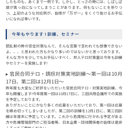
したものも、あくまで一例です。しかし、とっさの時には、しばしば
頭が真っ白になってしまうことがあります。何もないことを祈りつ
つ、上記のような対応例が、皆様が「万が一」をくぐり抜けるお手伝
いになれば幸いです。
今年もやります ! 訓練、セミナー
銃乱射の時の安全対策なんて、そんな言葉で言われても想像できない
よ、、、と思われた方もかなり多いのではないかと思っております。
そんな方々を少しでもお手伝いすべく、邦人テロ対策室は今年も訓練
やセミナーを実施します!
▸ 官民合同テロ・誘拐対策実地訓練～第一回は10月
17日、第二回は12月1日～
昨年度も大変なご好評をいただいた官民合同テロ・対策実地訓練、今
年も開催します!今年度第一回は10月17日に、三田共用会議所での実施
を予定しております。
ありがたいことにかなり多くの応募をいただいており、第一回は応募
を締め切ってしまいましたが、第二回の訓練を12月1日に、第三回訓
練は年度末に予定しています。これから危険地に行かれる予定がある
方や危機管理部門のご担当者等、日本企業・団体関係者の皆様は是非
ふるってご参加ください。