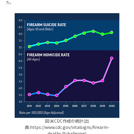
た。
図:米CDC作成の統計(出
典:https://www.cdc.gov/vitalsigns/firearm-
deaths/#challenge)