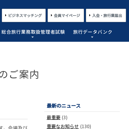
ビジネスマッチング
会員マイページ
入会・旅行業届出
総合旅行業務取扱管理者試験
旅行データバンク
×
×
×
×
×
対する旅行業務の改善並びに旅行サービスの向上等を図
プライアンス情報等の登録関連情報。国内・海外旅行情
るための「安心・快適な旅の情報」、旅行時のトラブル
務取扱管理者試験に合格した者を一人(従業員が概ね十名
た旅行のトレンド。会員限定公開として海外渡航関連情報
とを目的としており、旅行業法に基づく法定業務の他、
しています。
載しております。
業務を行わせることが義務付けられています。
 のご案内
めの業務を行なっています。
コンプライアンスとリスクマネジメント
さまざまな旅行事情
よくあるご質問
さまざまな旅行業の数字
情報公開・規約・広報
旅行業界のコンプライアンス推進
海外教育旅行
よくあるご質問
数字が語る旅行業2026 PDF版
修学旅行事情
JATAニュースリリース
最新のニュース
本
旅行業法関連・関係法令関連ガイドラ
ワーケーション/ブレジャー
数字が語る旅行業2025 PDF版
イン等、約款申請 他
会報誌「じゃたこみ」
会長所感
ラーケーション
数字が語る旅行業2024 PDF版
最重要
(3)
度
旅の安全・危機管理
その他のお知らせ・ご案内
数字が語る旅行業2023 PDF版
重要なお知らせ
(130)
障害者差別解消法
働き方改革
す。会場及び
数字が語る旅行業2022 PDF版