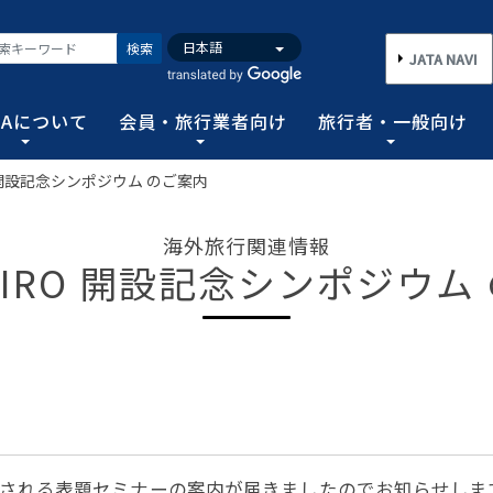
検索
JATA NAVI
TAについて
会員・旅行業者向け
旅行者・一般向け
RO 開設記念シンポジウム のご案内
いて
業者向け
般向け
務取扱管理者試験
バンク
行需要の拡大と旅行業の健全な発展を図るとともに、旅行者に
手続き情報の他、旅行業登録に関する種々フォーマット、コン
る旅行者皆さまのための情報です。旅行時のトラブルを回避す
務範囲により、営業所ごとに地域限定、国内または総合旅行業
ータ、JATA会員旅行会社を対象に調査した旅行動向をまとめ
海外旅行関連情報
連絡協調につとめ、旅行の促進と観光事業の発展に貢献するこ
告等、旅行業法に基づく旅行会社が営業に必要な情報等を掲載
者が倒産した際の弁済業務保証金制度等、様々なお知らせを掲
以上)選任し、旅行契約等に関する事務の管理・監督に関する
I-AIRO 開設記念シンポジウム
図る業務、社会に貢献する業務などの協会の目的を達成するた
フォーム
のための情報
務取扱管理者試験
動向について
旅行全般インフォメーション
消費者相談や弁済について
試験の実施結果
旅行業のデータ・トレンド
)の基本情報
主要活動報告
治体・DMO 専用
旅のための情報 一
 フライ&クルーズの
海外旅行関連情報
消費者相談
過去5年間の実施結果
保存版 旅行統計 2026
TA調べ)
ATA会員リスト
表敬訪問 (JATAへのご来訪)
グイン
国内旅行関連情報
カスタマーハラスメントに対する基
保存版 旅行統計 2025
案内
推進委員会通報窓
 フライ&クルーズの
方針 (PDF)
のお問合せ先 (会員
記者会見報告
総会報告
訪日旅行関連情報
保存版 旅行統計 2024
TA調べ)
トフォームのご案
弁済業務保証金制度・ボンド保証制
JATA経営フォーラム報告
JOTC (アウトバウンド促進協議会)
保存版 旅行統計 2023
ついて
国のクルーズ等の動
・正解
合格証の再交付申請について
開催される表題セミナーの案内が届きましたのでお知らせしま
提言など
交通省海事局)
ツアーグランプリ
保存版 旅行統計 2022