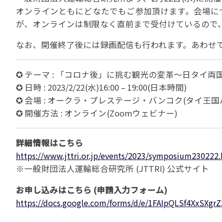
貸切バスの安全運行
オンラインともにどなたでもご参加頂けます。会場に
宣言について
2022年1月～12月
過去5年間の試験問
サステナブルへの取組
実態調査 (PDF / JA
が、オンラインは制限なく直前まで受付けているので
2023年1月～12月
その他 お知らせ
JATA SDGsアワー
実態調査 (PDF / JA
なお、開催終了後には録画配信も行われます。あわせ
その他の活動
旅行会社に就職希望
2001年から2020
JATA会員と旅行業の
クルーズ等の動向に
ハッピーマンデー 
省海事局)
✪ テーマ : 「コロナ後」に挑む観光の変革～日タイ
旅行業の法令と、旅
✪ 日時 : 2023/2/22(水)16:00 – 19:00(日本時間)
旅行業務に関する取
海外渡航・観光地情報
✪ 会場 : オークラ・プレステージ・バンコク(タイ王国
女性の活躍推進
て
✪ 開催方法 : オンライン(Zoomウェビナー)
JATA NAVI 渡航
電子旅行取引につい
業界での女性の働き
改革」って何?
正し
JATAへの入退会手
プライベートも輝く
詳細情報はこちら
旅行業登録関係資料
LADY JATA委員会
https://www.jttri.or.jp/events/2023/symposium230222
こんな時、あなたな
消費者苦情や相談対応
※一般財団法人運輸総合研究所 (JTTRI) 公式サイト
消費者からの質問、
お申し込みはこちら (申請入力フォーム)
苦情の報告 事例イン
https://docs.google.com/forms/d/e/1FAIpQLSf4XxSX
主な事例索引
苦情の報告2025 (事