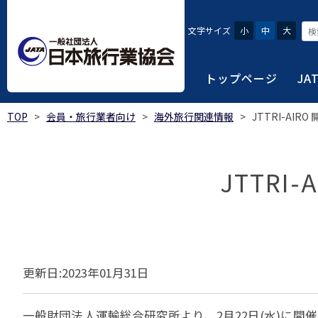
文字サイズ
小
中
大
トップページ
JA
TOP
>
会員・旅行業者向け
>
海外旅行関連情報
>
JTTRI-AI
JATAにつ
会員・旅行
旅行者・一
総合旅行業
旅行データ
日本旅行業協会は、旅
当会へ入会するための
旅行会社をご利用され
旅行業者等は登録の業
様々な旅行業の数字デ
り、併せて会員相互の
報や消費者苦情対応報
ご相談やご利用旅行業
以上の営業所では二名
を掲載しています。
JTTR
会員に共通する利益を
観光産業共通プラット
安心・安全で快適な旅
令和8年度総合旅行業
我が国のクルーズ等の
日本旅行業協会(JATA
旅行会社、官公庁・自
安心・安全で快適な
受験案内
2025年1月～12月
のご案内
覧
実態調査 (PDF / JA
JATAの概要
J
受験者マイページロ
更新日:2023年01月31日
宿泊事業者専用のご
海外ツアー適正取引
2024年1月～12月
JATA各部・事務局
受験申請手続き
口
実態調査 (PDF / JA
限定)
観光産業共通プラッ
内
貸切バス事故対策に
「2023 年の我が
過去5年間の試験問題
一般財団法人運輸総合研究所より、2月22日(水)に
向について」(国土