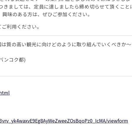
パートナーシップ
つきましては、定員に達しましたら締め切らせて頂くこと
 フライ&クルーズの
題・正解
太平洋アジア観光協会(PATA)日本
合格証の再交付申請について
保存版 旅行統計 2021
み
TA調べ)
復興支援
、興味のある方は、ぜひご参加ください。
ユニバーサルツーリズム
保存版 旅行統計 2020
 フライ&クルーズの
ド
環境保全活動
北陸復興支援活動
お知らせ・情報
保存版 旅行統計バックナンバー(201
TA調べ)
てご利用ください。
～2010)
近年の主な復興支援活動
学生向け情報
年までの「我が国の
コロナ禍以前の旅行トレンド
基本情報
会員・旅行業者向けサービス・事業
ついて」(国土交通
東北復興支援活動「JATAの道」
祝日の意義
両国は質の高い観光に向けどのように取り組んでいくべきか～
行業登録・申請
各種様式ダウンロード、資料販売
引額の報告につい
JATANAVI/会員マイページ/メルマ
バンコク都)
配信設定
関連情報
て
会員サポート
方改革
～「働き方
く理解して
仕事も
続き
旅行業・法令について
ために～
各種
JATA会長表彰
について
.html
らどうする?
経営改善・資金繰り支援
苦情・相談
資金繰り支援策
補助金・税制優
デックス : 過去の
経験者 (中途) 採用
grZ3vrv_yk4waxvE9Eg8AyWeZweeZOsBqoPz0_IcMA/viewform
経営者相談窓口のご紹介
例集)