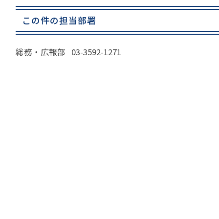
苦情の報告2024 (
この件の担当部署
苦情の報告2023 (
苦情の報告2022(事
総務・広報部 03-3592-1271
速報・ニュースバック
委員会議事次第
JATA速報バックナン
ニュースメールバック
～)
TOPICSバックナンバ