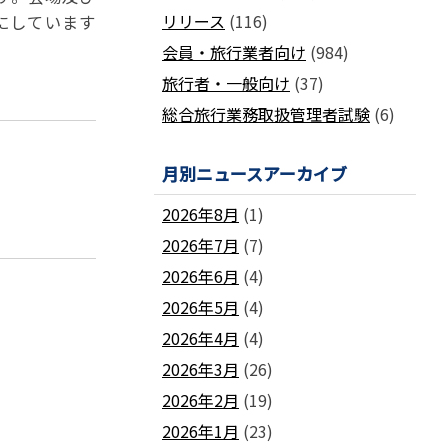
国土交通省ネガティブ情報検索サイト
リリース
(116)
にしています
支部
「数字が語る旅行業」PDFファイル版
各地方事務局の情報と活動報告
(2024-2011)
会員・旅行業者向け
(984)
観光庁公式「旅行業者取扱額」 (主要
関西事務局
北海道事務局
9
旅行者・一般向け
(37)
旅行会社の月別取扱実績)
東北事務局
関東事務局
総合旅行業務取扱管理者試験
(6)
ビジネスに活用できる
インバウンドデ
JATA主催のセミナー・研修
中部事務局
中四国事務局
ータ一覧
九州事務局
沖縄事務局
セミナー・研修
月別ニュースアーカイブ
ガ
各種 合格証・修了証の再交付について
2026年8月
(1)
2026年7月
(7)
2026年6月
(4)
2026年5月
(4)
要望活動報告
2026年4月
(4)
遇
要望活動報告
2026年3月
(26)
2026年2月
(19)
2026年1月
(23)