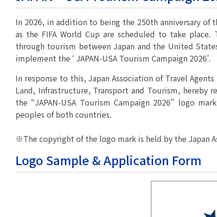
貸切バスの安全運行
宣言について
2022年1月～12月
過去5年間の試験問
サステナブルへの取組
実態調査 (PDF / JA
In 2026, in addition to being the 250th anniversary of 
2023年1月～12月
as the FIFA World Cup are scheduled to take place. 
その他 お知らせ
JATA SDGsアワー
実態調査 (PDF / JA
through tourism between Japan and the United States,
その他の活動
旅行会社に就職希望
2001年から2020
implement the ‘ JAPAN-USA Tourism Campaign 2026’.
JATA会員と旅行業の
クルーズ等の動向に
ハッピーマンデー 
省海事局)
In response to this, Japan Association of Travel Agents
旅行業の法令と、旅
Land, Infrastructure, Transport and Tourism, hereby 
旅行業務に関する取
海外渡航・観光地情報
女性の活躍推進
て
the “JAPAN-USA Tourism Campaign 2026” logo mark i
JATA NAVI 渡航
電子旅行取引につい
peoples of both countries.
業界での女性の働き
改革」って何?
正し
JATAへの入退会手
プライベートも輝く
※The copyright of the logo mark is held by the Japan As
旅行業登録関係資料
LADY JATA委員会
Logo Sample & Application Form
こんな時、あなたな
消費者苦情や相談対応
消費者からの質問、
苦情の報告 事例イン
主な事例索引
苦情の報告2025 (事