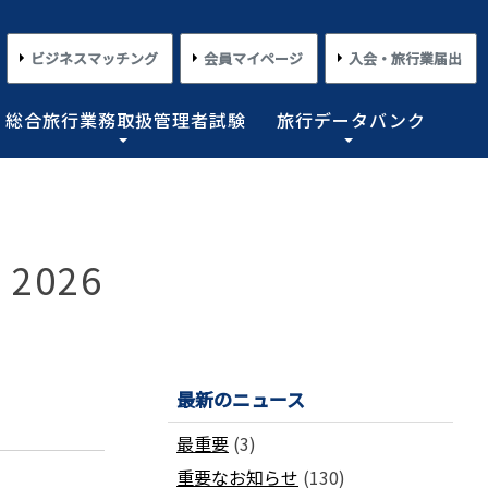
ビジネスマッチング
会員マイページ
入会・旅行業届出
総合旅行業務取扱管理者試験
旅行データバンク
×
×
×
×
×
対する旅行業務の改善並びに旅行サービスの向上等を図
プライアンス情報等の登録関連情報。国内・海外旅行情
るための「安心・快適な旅の情報」、旅行時のトラブル
務取扱管理者試験に合格した者を一人(従業員が概ね十名
た旅行のトレンド。会員限定公開として海外渡航関連情報
とを目的としており、旅行業法に基づく法定業務の他、
しています。
載しております。
業務を行わせることが義務付けられています。
 2026
めの業務を行なっています。
コンプライアンスとリスクマネジメント
さまざまな旅行事情
よくあるご質問
さまざまな旅行業の数字
情報公開・規約・広報
旅行業界のコンプライアンス推進
海外教育旅行
よくあるご質問
数字が語る旅行業2026 PDF版
修学旅行事情
JATAニュースリリース
最新のニュース
本
旅行業法関連・関係法令関連ガイドラ
ワーケーション/ブレジャー
数字が語る旅行業2025 PDF版
イン等、約款申請 他
会報誌「じゃたこみ」
会長所感
ラーケーション
数字が語る旅行業2024 PDF版
最重要
(3)
度
旅の安全・危機管理
その他のお知らせ・ご案内
数字が語る旅行業2023 PDF版
重要なお知らせ
(130)
障害者差別解消法
働き方改革
数字が語る旅行業2022 PDF版