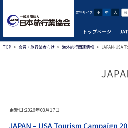
文字サイズ
小
中
大
トップページ
JA
TOP
>
会員・旅行業者向け
>
海外旅行関連情報
>
JAPAN-USA T
JATAにつ
会員・旅行
旅行者・一
総合旅行業
旅行データ
日本旅行業協会は、旅
当会へ入会するための
旅行会社をご利用され
旅行業者等は登録の業
様々な旅行業の数字デ
り、併せて会員相互の
報や消費者苦情対応報
ご相談やご利用旅行業
以上の営業所では二名
を掲載しています。
JAPA
会員に共通する利益を
観光産業共通プラット
安心・安全で快適な旅
令和8年度総合旅行業
我が国のクルーズ等の
日本旅行業協会(JATA
旅行会社、官公庁・自
安心・安全で快適な
受験案内
2025年1月～12月
のご案内
覧
実態調査 (PDF / JA
JATAの概要
J
受験者マイページロ
更新日:2026年03月17日
宿泊事業者専用のご
海外ツアー適正取引
2024年1月～12月
JATA各部・事務局
受験申請手続き
口
実態調査 (PDF / JA
限定)
観光産業共通プラッ
内
貸切バス事故対策に
「2023 年の我が
JAPAN – USA Tourism Campaign 20
過去5年間の試験問題
向について」(国土