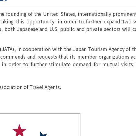
パートナーシップ
 フライ&クルーズの
題・正解
太平洋アジア観光協会(PATA)日本
合格証の再交付申請について
保存版 旅行統計 2021
み
TA調べ)
復興支援
the founding of the United States, internationally prominen
ユニバーサルツーリズム
保存版 旅行統計 2020
 フライ&クルーズの
Taking this opportunity, in order to further expand two-
ド
環境保全活動
北陸復興支援活動
お知らせ・情報
保存版 旅行統計バックナンバー(201
TA調べ)
 both Japanese and U.S. public and private sectors will c
～2010)
近年の主な復興支援活動
学生向け情報
年までの「我が国の
コロナ禍以前の旅行トレンド
基本情報
会員・旅行業者向けサービス・事業
ついて」(国土交通
東北復興支援活動「JATAの道」
祝日の意義
 (JATA), in cooperation with the Japan Tourism Agency of th
行業登録・申請
各種様式ダウンロード、資料販売
recommends and requests that its member organizations act
引額の報告につい
JATANAVI/会員マイページ/メルマ
配信設定
n order to further stimulate demand for mutual visits
関連情報
て
会員サポート
方改革
～「働き方
く理解して
仕事も
続き
旅行業・法令について
ために～
sociation of Travel Agents.
各種
JATA会長表彰
について
らどうする?
経営改善・資金繰り支援
苦情・相談
資金繰り支援策
補助金・税制優
デックス : 過去の
経験者 (中途) 採用
経営者相談窓口のご紹介
例集)