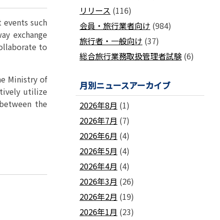
国土交通省ネガティブ情報検索サイト
リリース
(116)
支部
「数字が語る旅行業」PDFファイル版
各地方事務局の情報と活動報告
t events such
(2024-2011)
会員・旅行業者向け
(984)
way exchange
観光庁公式「旅行業者取扱額」 (主要
関西事務局
北海道事務局
9
旅行者・一般向け
(37)
旅行会社の月別取扱実績)
ollaborate to
東北事務局
関東事務局
総合旅行業務取扱管理者試験
(6)
ビジネスに活用できる
インバウンドデ
JATA主催のセミナー・研修
中部事務局
中四国事務局
ータ一覧
九州事務局
沖縄事務局
e Ministry of
セミナー・研修
月別ニュースアーカイブ
ively utilize
ガ
各種 合格証・修了証の再交付について
 between the
2026年8月
(1)
2026年7月
(7)
2026年6月
(4)
2026年5月
(4)
要望活動報告
2026年4月
(4)
遇
要望活動報告
2026年3月
(26)
2026年2月
(19)
2026年1月
(23)