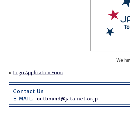
苦情の報告2024 (
苦情の報告2023 (
苦情の報告2022(事
速報・ニュースバック
委員会議事次第
JATA速報バックナン
We ha
ニュースメールバック
～)
▸
Logo Application Form
TOPICSバックナンバ
Contact Us
E-MAIL.
outbound@jata-net.or.jp