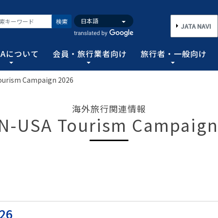
検索
JATA NAVI
TAについて
会員・旅行業者向け
旅行者・一般向け
ourism Campaign 2026
いて
業者向け
般向け
務取扱管理者試験
バンク
行需要の拡大と旅行業の健全な発展を図るとともに、旅行者に
手続き情報の他、旅行業登録に関する種々フォーマット、コン
る旅行者皆さまのための情報です。旅行時のトラブルを回避す
務範囲により、営業所ごとに地域限定、国内または総合旅行業
ータ、JATA会員旅行会社を対象に調査した旅行動向をまとめ
海外旅行関連情報
連絡協調につとめ、旅行の促進と観光事業の発展に貢献するこ
告等、旅行業法に基づく旅行会社が営業に必要な情報等を掲載
者が倒産した際の弁済業務保証金制度等、様々なお知らせを掲
以上)選任し、旅行契約等に関する事務の管理・監督に関する
N-USA Tourism Campaign
図る業務、社会に貢献する業務などの協会の目的を達成するた
フォーム
のための情報
務取扱管理者試験
動向について
旅行全般インフォメーション
消費者相談や弁済について
試験の実施結果
旅行業のデータ・トレンド
)の基本情報
主要活動報告
治体・DMO 専用
旅のための情報 一
 フライ&クルーズの
海外旅行関連情報
消費者相談
過去5年間の実施結果
保存版 旅行統計 2026
TA調べ)
ATA会員リスト
表敬訪問 (JATAへのご来訪)
グイン
国内旅行関連情報
カスタマーハラスメントに対する基
保存版 旅行統計 2025
案内
推進委員会通報窓
 フライ&クルーズの
方針 (PDF)
のお問合せ先 (会員
記者会見報告
総会報告
訪日旅行関連情報
保存版 旅行統計 2024
TA調べ)
トフォームのご案
弁済業務保証金制度・ボンド保証制
JATA経営フォーラム報告
JOTC (アウトバウンド促進協議会)
保存版 旅行統計 2023
ついて
国のクルーズ等の動
26
・正解
合格証の再交付申請について
提言など
交通省海事局)
ツアーグランプリ
保存版 旅行統計 2022