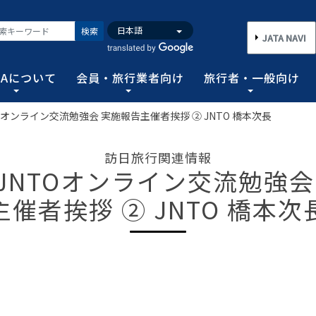
検索
JATA NAVI
TAについて
会員・旅行業者向け
旅行者・一般向け
Oオンライン交流勉強会 実施報告主催者挨拶 ② JNTO 橋本次長
いて
業者向け
般向け
務取扱管理者試験
バンク
行需要の拡大と旅行業の健全な発展を図るとともに、旅行者に
手続き情報の他、旅行業登録に関する種々フォーマット、コン
る旅行者皆さまのための情報です。旅行時のトラブルを回避す
務範囲により、営業所ごとに地域限定、国内または総合旅行業
ータ、JATA会員旅行会社を対象に調査した旅行動向をまとめ
訪日旅行関連情報
連絡協調につとめ、旅行の促進と観光事業の発展に貢献するこ
告等、旅行業法に基づく旅行会社が営業に必要な情報等を掲載
者が倒産した際の弁済業務保証金制度等、様々なお知らせを掲
以上)選任し、旅行契約等に関する事務の管理・監督に関する
JNTOオンライン交流勉強会
図る業務、社会に貢献する業務などの協会の目的を達成するた
主催者挨拶 ② JNTO 橋本次
フォーム
のための情報
務取扱管理者試験
動向について
旅行全般インフォメーション
消費者相談や弁済について
試験の実施結果
旅行業のデータ・トレンド
)の基本情報
主要活動報告
治体・DMO 専用
旅のための情報 一
 フライ&クルーズの
海外旅行関連情報
消費者相談
過去5年間の実施結果
保存版 旅行統計 2026
TA調べ)
ATA会員リスト
表敬訪問 (JATAへのご来訪)
グイン
国内旅行関連情報
カスタマーハラスメントに対する基
保存版 旅行統計 2025
案内
推進委員会通報窓
 フライ&クルーズの
方針 (PDF)
のお問合せ先 (会員
記者会見報告
総会報告
訪日旅行関連情報
保存版 旅行統計 2024
TA調べ)
トフォームのご案
弁済業務保証金制度・ボンド保証制
JATA経営フォーラム報告
JOTC (アウトバウンド促進協議会)
保存版 旅行統計 2023
ついて
国のクルーズ等の動
・正解
合格証の再交付申請について
提言など
交通省海事局)
ツアーグランプリ
保存版 旅行統計 2022