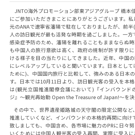
貸切バスの安全運行
宣言について
2022年1月～12月
過去5年間の試験問
JNTO海外プロモーション部東アジアグループ 橋本
サステナブルへの取組
実態調査 (PDF / JA
にご参加いただきまことにありがとうございます。私は、
2023年1月～12月
その他 お知らせ
JATA SDGsアワー
実態調査 (PDF / JA
元のANAで遼寧省瀋陽で駐在しておりましたが、前半
その他の活動
旅行会社に就職希望
2001年から2020
人の訪日観光が最も活発な時期を過ごしました。一方
JATA会員と旅行業の
クルーズ等の動向に
ハッピーマンデー 
感染症予防のため、瀋陽を離れることもままならぬ時
省海事局)
旅行業の法令と、旅
も中国人の旅行意欲は高く、政府の規制が許す限りに
旅行業務に関する取
ける様子を目の当たりにしてきました。近年、中国の
海外渡航・観光地情報
女性の活躍推進
て
にレベルアップしていると聞いています。日本として
JATA NAVI 渡航
電子旅行取引につい
業界での女性の働き
ために)、中国国内旅行と比較して、強みのある日本
改革」って何?
正し
JATAへの入退会手
す。日本では10月11日より、訪日観光客の受入を本格的
プライベートも輝く
旅行業登録関係資料
は(観光立国推進閣僚会議において)『インバウンド
LADY JATA委員会
ジ』～観光再始動 Open the Treasure of Japan!
こんな時、あなたな
消費者苦情や相談対応
その中で、世界遺産姫路城の天守閣の限定公開など
消費者からの質問、
推進していくなど、インバウンドの本格的再開に向けて
苦情の報告 事例イン
主な事例索引
致しましても、中国含め、各市場に魅力のPRに日々
苦情の報告2025 (事
いくためには中国人観光客の受入再開、実際に受入に