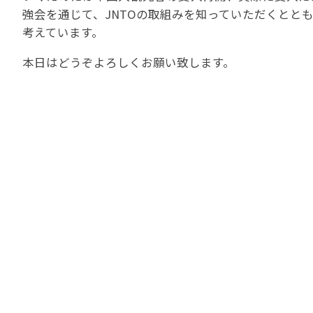
苦情の報告2024 (
強会を通じて、JNTOの取組みを知っていただくとと
考えています。
苦情の報告2023 (
苦情の報告2022(事
本日はどうぞよろしくお願い致します。
速報・ニュースバック
委員会議事次第
JATA速報バックナン
ニュースメールバック
～)
TOPICSバックナンバ