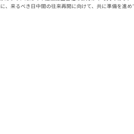
事例集)
もに、来るべき日中間の往来再開に向けて、共に準備を進め
事例集)
例集)
ナンバー
JATA会員の入退会一覧
会員の入退会一覧
バー(2020～)
ナンバー(2024
ー(2020～)