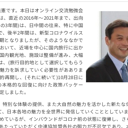
パートナーシップ
 フライ&クルーズの
題・正解
太平洋アジア観光協会(PATA)日本
合格証の再交付申請について
保存版 旅行統計 2021
佳憲です。本日はオンライン交流勉強会
み
TA調べ)
復興支援
ユニバーサルツーリズム
保存版 旅行統計 2020
直近の2016年～2021年まで、出向
 フライ&クルーズの
ド
環境保全活動
北陸復興支援活動
お知らせ・情報
保存版 旅行統計バックナンバー(201
TA調べ)
(の3年間)は、日中間の往来、特に中国
～2010)
近年の主な復興支援活動
学生向け情報
年までの「我が国の
で、後半2年間は、新型コロナウイルス
コロナ禍以前の旅行トレンド
基本情報
会員・旅行業者向けサービス・事業
ついて」(国土交通
東北復興支援活動「JATAの道」
祝日の意義
期となりましたが、そのようななかで
行業登録・申請
各種様式ダウンロード、資料販売
おいて、近場を中心に国内旅行に出か
引額の報告につい
JATANAVI/会員マイページ/メルマ
国内観光地、施設は整備が進み、大幅
配信設定
は、(旅行目的地として選択してもらう
関連情報
て
会員サポート
方改革
～「働き方
の魅力を訴求していく必要性があありま
く理解して
仕事も
続き
旅行業・法令について
再開し、(それに続いて)10月28日に
ために～
各種
JATA会長表彰
の本格的な回復に向けた政策パッケー
について
～を決定しました。
らどうする?
経営改善・資金繰り支援
、特別な体験の提供、また大自然の魅力を活かした新たな
苦情・相談
資金繰り支援策
補助金・税制優
、日本各地の魅力を全世界に発信していくこととしています
デックス : 過去の
経験者 (中途) 採用
努めているが、インバウンドがコロナ前の状態に復帰し、さ
経営者相談窓口のご紹介
例集)
あたっていただく中連協加盟各社の御力が不可欠であり、