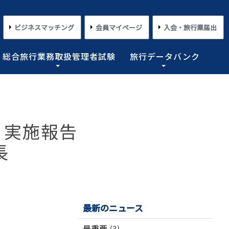
ビジネスマッチング
会員マイページ
入会・旅行業届出
総合旅行業務取扱管理者試験
旅行データバンク
×
×
×
×
×
対する旅行業務の改善並びに旅行サービスの向上等を図
プライアンス情報等の登録関連情報。国内・海外旅行情
るための「安心・快適な旅の情報」、旅行時のトラブル
務取扱管理者試験に合格した者を一人(従業員が概ね十名
た旅行のトレンド。会員限定公開として海外渡航関連情報
とを目的としており、旅行業法に基づく法定業務の他、
しています。
載しております。
業務を行わせることが義務付けられています。
 実施報告
めの業務を行なっています。
長
コンプライアンスとリスクマネジメント
さまざまな旅行事情
よくあるご質問
さまざまな旅行業の数字
情報公開・規約・広報
旅行業界のコンプライアンス推進
海外教育旅行
よくあるご質問
数字が語る旅行業2026 PDF版
修学旅行事情
JATAニュースリリース
本
旅行業法関連・関係法令関連ガイドラ
ワーケーション/ブレジャー
数字が語る旅行業2025 PDF版
イン等、約款申請 他
会報誌「じゃたこみ」
会長所感
ラーケーション
数字が語る旅行業2024 PDF版
最新のニュース
度
旅の安全・危機管理
その他のお知らせ・ご案内
数字が語る旅行業2023 PDF版
障害者差別解消法
働き方改革
最重要
(3)
数字が語る旅行業2022 PDF版