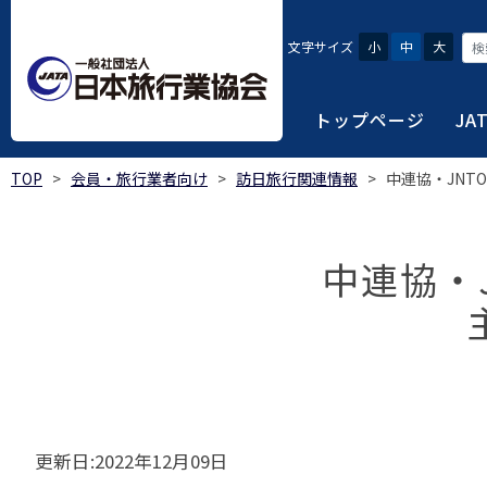
文字サイズ
小
中
大
トップページ
JA
TOP
>
会員・旅行業者向け
>
訪日旅行関連情報
>
中連協・JNT
JATAにつ
会員・旅行
旅行者・一
総合旅行業
旅行データ
日本旅行業協会は、旅
当会へ入会するための
旅行会社をご利用され
旅行業者等は登録の業
様々な旅行業の数字デ
り、併せて会員相互の
報や消費者苦情対応報
ご相談やご利用旅行業
以上の営業所では二名
を掲載しています。
中連協・
会員に共通する利益を
観光産業共通プラット
安心・安全で快適な旅
令和8年度総合旅行業
我が国のクルーズ等の
日本旅行業協会(JATA
旅行会社、官公庁・自
安心・安全で快適な
受験案内
2025年1月～12月
のご案内
覧
実態調査 (PDF / JA
JATAの概要
J
受験者マイページロ
宿泊事業者専用のご
海外ツアー適正取引
2024年1月～12月
JATA各部・事務局
受験申請手続き
口
実態調査 (PDF / JA
限定)
観光産業共通プラッ
更新日:2022年12月09日
内
貸切バス事故対策に
「2023 年の我が
過去5年間の試験問題
向について」(国土