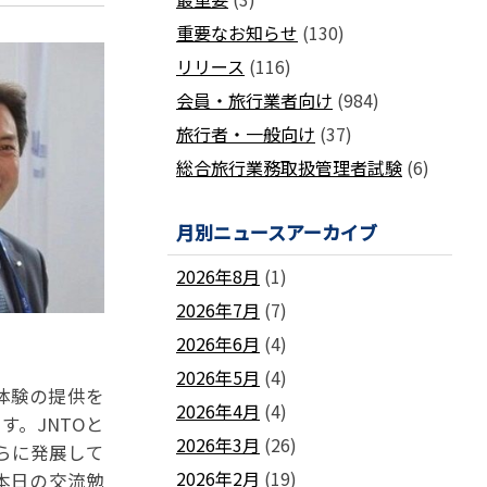
国土交通省ネガティブ情報検索サイト
支部
「数字が語る旅行業」PDFファイル版
重要なお知らせ
(130)
各地方事務局の情報と活動報告
(2024-2011)
リリース
(116)
観光庁公式「旅行業者取扱額」 (主要
関西事務局
北海道事務局
9
旅行会社の月別取扱実績)
会員・旅行業者向け
(984)
東北事務局
関東事務局
ビジネスに活用できる
インバウンドデ
旅行者・一般向け
(37)
JATA主催のセミナー・研修
中部事務局
中四国事務局
ータ一覧
総合旅行業務取扱管理者試験
(6)
九州事務局
沖縄事務局
セミナー・研修
ガ
各種 合格証・修了証の再交付について
月別ニュースアーカイブ
2026年8月
(1)
2026年7月
(7)
2026年6月
(4)
要望活動報告
2026年5月
(4)
体験の提供を
遇
要望活動報告
2026年4月
(4)
。JNTOと
2026年3月
(26)
らに発展して
2026年2月
(19)
本日の交流勉