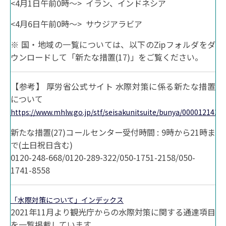
<4月1日午前0時～> イラン、インドネシア
<4月6日午前0時～> サウジアラビア
※ 国・地域の一覧については、以下のZipフォルダをダ
ウンロードして「新たな措置(17)」をご覧ください。
【参考】 厚労省公式サイト 水際対策に係る新たな措置
について
https://www.mhlw.go.jp/stf/seisakunitsuite/bunya/0000121431
新たな措置(27)コールセンター受付時間 : 9時から21時ま
で(土日祝日含む)
0120-248-668/0120-289-322/050-1751-2158/050-
1741-8558
「水際対策について」インデックス
2021年11月より観光庁からの水際対策に関する通達項目
を一覧掲載しています。