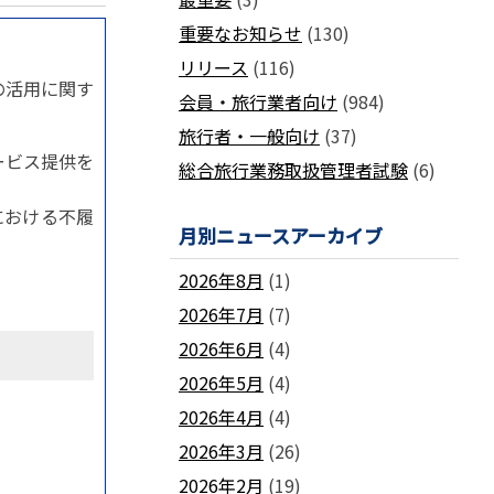
国土交通省ネガティブ情報検索サイト
支部
「数字が語る旅行業」PDFファイル版
重要なお知らせ
(130)
各地方事務局の情報と活動報告
(2024-2011)
リリース
(116)
観光庁公式「旅行業者取扱額」 (主要
関西事務局
北海道事務局
』の活用に関す
9
旅行会社の月別取扱実績)
会員・旅行業者向け
(984)
東北事務局
関東事務局
ビジネスに活用できる
インバウンドデ
旅行者・一般向け
(37)
JATA主催のセミナー・研修
中部事務局
中四国事務局
ータ一覧
ービス提供を
総合旅行業務取扱管理者試験
(6)
九州事務局
沖縄事務局
セミナー・研修
ガ
各種 合格証・修了証の再交付について
における不履
月別ニュースアーカイブ
2026年8月
(1)
2026年7月
(7)
2026年6月
(4)
要望活動報告
2026年5月
(4)
遇
要望活動報告
2026年4月
(4)
2026年3月
(26)
2026年2月
(19)