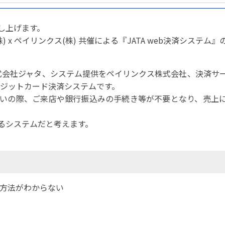
パートナーシップ
 フライ&クルーズの
題・正解
太平洋アジア観光協会(PATA)日本
合格証の再交付申請について
保存版 旅行統計 2021
み
TA調べ)
復興支援
し上げます。
ユニバーサルツーリズム
保存版 旅行統計 2020
 フライ&クルーズの
ド
環境保全活動
北陸復興支援活動
(株) x ペイリンクス(株) 共催による『JATA web決済システム
お知らせ・情報
保存版 旅行統計バックナンバー(201
TA調べ)
～2010)
近年の主な復興支援活動
学生向け情報
年までの「我が国の
コロナ禍以前の旅行トレンド
基本情報
会員・旅行業者向けサービス・事業
ついて」(国土交通
東北復興支援活動「JATAの道」
祝日の意義
を株式会社ジャタ、システム提供をペイリンクス株式会社、決済サ
行業登録・申請
各種様式ダウンロード、資料販売
レジットカード決済システムです。
引額の報告につい
JATANAVI/会員マイページ/メルマ
いの際、ご来店や銀行振込みの手続き等が不要となり、売上
配信設定
関連情報
て
会員サポート
方改革
～「働き方
るシステムだと考えます。
く理解して
仕事も
続き
旅行業・法令について
ために～
各種
JATA会長表彰
について
らどうする?
経営改善・資金繰り支援
苦情・相談
資金繰り支援策
補助金・税制優
用方法がわからない
デックス : 過去の
経験者 (中途) 採用
経営者相談窓口のご紹介
例集)