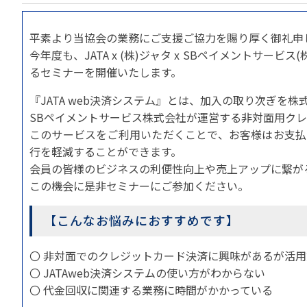
貸切バスの安全運行
宣言について
2022年1月～12月
過去5年間の試験問
サステナブルへの取組
実態調査 (PDF / JA
平素より当協会の業務にご支援ご協力を賜り厚く御礼申
2023年1月～12月
その他 お知らせ
JATA SDGsアワー
今年度も、JATA x (株)ジャタ x SBペイメントサービス
実態調査 (PDF / JA
その他の活動
るセミナーを開催いたします。
旅行会社に就職希望
2001年から2020
JATA会員と旅行業の
クルーズ等の動向に
ハッピーマンデー 
『JATA web決済システム』とは、加入の取り次ぎ
省海事局)
旅行業の法令と、旅
SBペイメントサービス株式会社が運営する非対面用ク
旅行業務に関する取
海外渡航・観光地情報
このサービスをご利用いただくことで、お客様はお支払
女性の活躍推進
て
行を軽減することができます。
JATA NAVI 渡航
電子旅行取引につい
業界での女性の働き
会員の皆様のビジネスの利便性向上や売上アップに繋が
改革」って何?
正し
JATAへの入退会手
この機会に是非セミナーにご参加ください。
プライベートも輝く
旅行業登録関係資料
LADY JATA委員会
【こんなお悩みにおすすめです】
こんな時、あなたな
消費者苦情や相談対応
消費者からの質問、
〇 非対面でのクレジットカード決済に興味があるが活
苦情の報告 事例イン
〇 JATAweb決済システムの使い方がわからない
主な事例索引
〇 代金回収に関連する業務に時間がかかっている
苦情の報告2025 (事