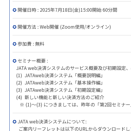
苦情の報告2024 (
✪
開催日時 : 2025年7月18日(金)15:00開始 60分間
苦情の報告2023 (
苦情の報告2022(事
✪
開催方法 : Web開催 (Zoom使用/オンライン)
速報・ニュースバック
✪
参加費 : 無料
委員会議事次第
JATA速報バックナン
✪
セミナー概要 :
ニュースメールバック
～)
JATA web決済システムのサービス概要及び初期設定
TOPICSバックナンバ
(1) JATAweb決済システム「概要説明編」
(2) JATAweb決済システム「基本操作編」
(3) JATAweb決済システム「初期設定編」
(4) 新しい機能と新しい決済方法のご紹介
※ (1)～(3) につきましては、昨年の「第2回セミ
✪
JATA web決済システムについて:
ご案内リーフレットは以下のURLからダウンロードして