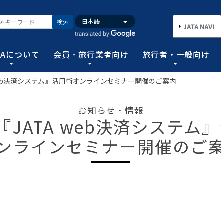
検索
JATA NAVI
TAについて
会員・旅行業者向け
旅行者・一般向け
 web決済システム』活用術オンラインセミナー開催のご案内
いて
業者向け
般向け
務取扱管理者試験
バンク
行需要の拡大と旅行業の健全な発展を図るとともに、旅行者に
手続き情報の他、旅行業登録に関する種々フォーマット、コン
る旅行者皆さまのための情報です。旅行時のトラブルを回避す
務範囲により、営業所ごとに地域限定、国内または総合旅行業
ータ、JATA会員旅行会社を対象に調査した旅行動向をまとめ
お知らせ・情報
連絡協調につとめ、旅行の促進と観光事業の発展に貢献するこ
告等、旅行業法に基づく旅行会社が営業に必要な情報等を掲載
者が倒産した際の弁済業務保証金制度等、様々なお知らせを掲
以上)選任し、旅行契約等に関する事務の管理・監督に関する
『JATA web決済システム
図る業務、社会に貢献する業務などの協会の目的を達成するた
ンラインセミナー開催のご
フォーム
のための情報
務取扱管理者試験
動向について
旅行全般インフォメーション
消費者相談や弁済について
試験の実施結果
旅行業のデータ・トレンド
)の基本情報
主要活動報告
治体・DMO 専用
旅のための情報 一
 フライ&クルーズの
海外旅行関連情報
消費者相談
過去5年間の実施結果
保存版 旅行統計 2026
TA調べ)
ATA会員リスト
表敬訪問 (JATAへのご来訪)
グイン
国内旅行関連情報
カスタマーハラスメントに対する基
保存版 旅行統計 2025
案内
推進委員会通報窓
 フライ&クルーズの
方針 (PDF)
のお問合せ先 (会員
記者会見報告
総会報告
訪日旅行関連情報
保存版 旅行統計 2024
TA調べ)
トフォームのご案
弁済業務保証金制度・ボンド保証制
JATA経営フォーラム報告
JOTC (アウトバウンド促進協議会)
保存版 旅行統計 2023
ついて
国のクルーズ等の動
・正解
合格証の再交付申請について
提言など
交通省海事局)
ツアーグランプリ
保存版 旅行統計 2022