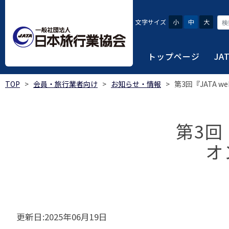
文字サイズ
小
中
大
トップページ
JA
TOP
>
会員・旅行業者向け
>
お知らせ・情報
>
第3回『JATA
JATAにつ
会員・旅行
旅行者・一
総合旅行業
旅行データ
日本旅行業協会は、旅
当会へ入会するための
旅行会社をご利用され
旅行業者等は登録の業
様々な旅行業の数字デ
り、併せて会員相互の
報や消費者苦情対応報
ご相談やご利用旅行業
以上の営業所では二名
を掲載しています。
第3回
会員に共通する利益を
オ
観光産業共通プラット
安心・安全で快適な旅
令和8年度総合旅行業
我が国のクルーズ等の
日本旅行業協会(JATA
旅行会社、官公庁・自
安心・安全で快適な
受験案内
2025年1月～12月
のご案内
覧
実態調査 (PDF / JA
JATAの概要
J
受験者マイページロ
宿泊事業者専用のご
海外ツアー適正取引
2024年1月～12月
JATA各部・事務局
受験申請手続き
口
実態調査 (PDF / JA
限定)
観光産業共通プラッ
更新日:2025年06月19日
内
貸切バス事故対策に
「2023 年の我が
過去5年間の試験問題
向について」(国土