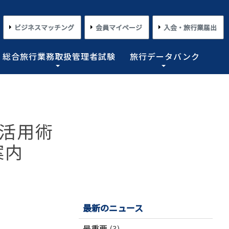
ビジネスマッチング
会員マイページ
入会・旅行業届出
総合旅行業務取扱管理者試験
旅行データバンク
×
×
×
×
×
対する旅行業務の改善並びに旅行サービスの向上等を図
プライアンス情報等の登録関連情報。国内・海外旅行情
るための「安心・快適な旅の情報」、旅行時のトラブル
務取扱管理者試験に合格した者を一人(従業員が概ね十名
た旅行のトレンド。会員限定公開として海外渡航関連情報
とを目的としており、旅行業法に基づく法定業務の他、
しています。
載しております。
業務を行わせることが義務付けられています。
』活用術
めの業務を行なっています。
案内
コンプライアンスとリスクマネジメント
さまざまな旅行事情
よくあるご質問
さまざまな旅行業の数字
情報公開・規約・広報
旅行業界のコンプライアンス推進
海外教育旅行
よくあるご質問
数字が語る旅行業2026 PDF版
修学旅行事情
JATAニュースリリース
本
旅行業法関連・関係法令関連ガイドラ
ワーケーション/ブレジャー
数字が語る旅行業2025 PDF版
イン等、約款申請 他
会報誌「じゃたこみ」
会長所感
ラーケーション
数字が語る旅行業2024 PDF版
最新のニュース
度
旅の安全・危機管理
その他のお知らせ・ご案内
数字が語る旅行業2023 PDF版
障害者差別解消法
働き方改革
最重要
(3)
数字が語る旅行業2022 PDF版