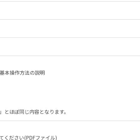
事例集)
事例集)
例集)
ナンバー
JATA会員の入退会一覧
会員の入退会一覧
バー(2020～)
ナンバー(2024
、基本操作方法の説明
ー(2020～)
ナー」とほぼ同じ内容となります。
ください(PDFファイル)