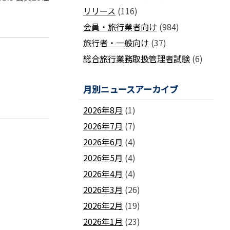
国土交通省ネガティブ情報検索サイト
リリース
(116)
支部
「数字が語る旅行業」PDFファイル版
各地方事務局の情報と活動報告
(2024-2011)
会員・旅行業者向け
(984)
観光庁公式「旅行業者取扱額」 (主要
関西事務局
北海道事務局
9
旅行者・一般向け
(37)
旅行会社の月別取扱実績)
東北事務局
関東事務局
総合旅行業務取扱管理者試験
(6)
ビジネスに活用できる
インバウンドデ
JATA主催のセミナー・研修
中部事務局
中四国事務局
ータ一覧
九州事務局
沖縄事務局
セミナー・研修
月別ニュースアーカイブ
ガ
各種 合格証・修了証の再交付について
2026年8月
(1)
2026年7月
(7)
2026年6月
(4)
2026年5月
(4)
要望活動報告
2026年4月
(4)
遇
要望活動報告
2026年3月
(26)
2026年2月
(19)
2026年1月
(23)