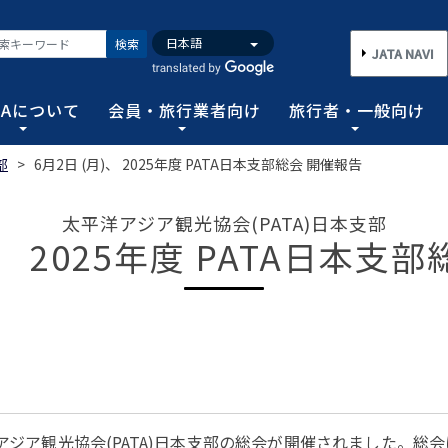
検索
JATA NAVI
TAについて
会員・旅行業者向け
旅行者・一般向け
部
>
6月2日 (月)、 2025年度 PATA日本支部総会 開催報告
いて
業者向け
般向け
務取扱管理者試験
バンク
行需要の拡大と旅行業の健全な発展を図るとともに、旅行者に
手続き情報の他、旅行業登録に関する種々フォーマット、コン
る旅行者皆さまのための情報です。旅行時のトラブルを回避す
務範囲により、営業所ごとに地域限定、国内または総合旅行業
ータ、JATA会員旅行会社を対象に調査した旅行動向をまとめ
太平洋アジア観光協会(PATA)日本支部
)、 2025年度 PATA日本支
連絡協調につとめ、旅行の促進と観光事業の発展に貢献するこ
告等、旅行業法に基づく旅行会社が営業に必要な情報等を掲載
者が倒産した際の弁済業務保証金制度等、様々なお知らせを掲
以上)選任し、旅行契約等に関する事務の管理・監督に関する
図る業務、社会に貢献する業務などの協会の目的を達成するた
フォーム
のための情報
務取扱管理者試験
動向について
旅行全般インフォメーション
消費者相談や弁済について
試験の実施結果
旅行業のデータ・トレンド
)の基本情報
主要活動報告
治体・DMO 専用
旅のための情報 一
 フライ&クルーズの
海外旅行関連情報
消費者相談
過去5年間の実施結果
保存版 旅行統計 2026
TA調べ)
ATA会員リスト
表敬訪問 (JATAへのご来訪)
グイン
国内旅行関連情報
カスタマーハラスメントに対する基
保存版 旅行統計 2025
案内
推進委員会通報窓
 フライ&クルーズの
方針 (PDF)
のお問合せ先 (会員
記者会見報告
総会報告
訪日旅行関連情報
保存版 旅行統計 2024
TA調べ)
トフォームのご案
弁済業務保証金制度・ボンド保証制
JATA経営フォーラム報告
JOTC (アウトバウンド促進協議会)
保存版 旅行統計 2023
ついて
国のクルーズ等の動
・正解
合格証の再交付申請について
平洋アジア観光協会(PATA)日本支部の総会が開催されました。総会
提言など
交通省海事局)
ツアーグランプリ
保存版 旅行統計 2022