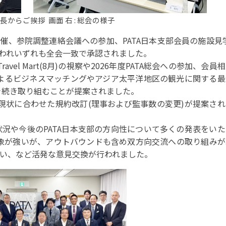
事例集)
田会長からご挨拶 画面 右 : 総会の様子
事例集)
例集)
開催、参院調整連絡会議への参加、PATA日本支部会員の施設見
行われいずれも全会一致で承認されました。
ナンバー
JATA会員の入退会一覧
avel Mart(8月)の視察や2026年度PATA総会への参加、会
会員の入退会一覧
によるビジネスマッチングやアジア太平洋地区の観光に関する
き続き取り組むことが提案されました。
バー(2020～)
の現状に合わせた規約改訂(理事および監事数の変更)が提案さ
ナンバー(2024
ー(2020～)
況や今後のPATA日本支部の方向性について多くの発表をい
印象が強いが、アウトバウンドも含め双方向交流への取り組み
い、など活発な意見交換が行われました。