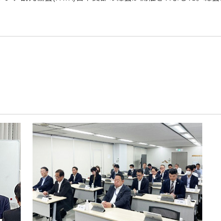
パートナーシップ
 フライ&クルーズの
題・正解
太平洋アジア観光協会(PATA)日本
合格証の再交付申請について
保存版 旅行統計 2021
み
TA調べ)
復興支援
ユニバーサルツーリズム
保存版 旅行統計 2020
 フライ&クルーズの
ド
環境保全活動
北陸復興支援活動
お知らせ・情報
保存版 旅行統計バックナンバー(201
TA調べ)
～2010)
近年の主な復興支援活動
学生向け情報
年までの「我が国の
コロナ禍以前の旅行トレンド
基本情報
会員・旅行業者向けサービス・事業
ついて」(国土交通
東北復興支援活動「JATAの道」
祝日の意義
行業登録・申請
各種様式ダウンロード、資料販売
引額の報告につい
JATANAVI/会員マイページ/メルマ
配信設定
関連情報
て
会員サポート
方改革
～「働き方
く理解して
仕事も
続き
旅行業・法令について
ために～
各種
JATA会長表彰
について
らどうする?
経営改善・資金繰り支援
苦情・相談
資金繰り支援策
補助金・税制優
デックス : 過去の
経験者 (中途) 採用
経営者相談窓口のご紹介
例集)