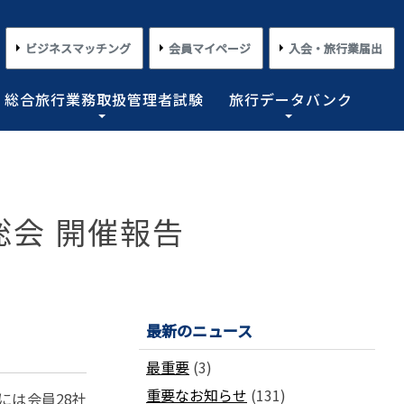
ビジネスマッチング
会員マイページ
入会・旅行業届出
総合旅行業務取扱管理者試験
旅行データバンク
×
×
×
×
×
対する旅行業務の改善並びに旅行サービスの向上等を図
プライアンス情報等の登録関連情報。国内・海外旅行情
るための「安心・快適な旅の情報」、旅行時のトラブル
務取扱管理者試験に合格した者を一人(従業員が概ね十名
た旅行のトレンド。会員限定公開として海外渡航関連情報
部総会 開催報告
とを目的としており、旅行業法に基づく法定業務の他、
しています。
載しております。
業務を行わせることが義務付けられています。
めの業務を行なっています。
コンプライアンスとリスクマネジメント
さまざまな旅行事情
よくあるご質問
さまざまな旅行業の数字
情報公開・規約・広報
旅行業界のコンプライアンス推進
海外教育旅行
よくあるご質問
数字が語る旅行業2026 PDF版
修学旅行事情
JATAニュースリリース
最新のニュース
本
旅行業法関連・関係法令関連ガイドラ
ワーケーション/ブレジャー
数字が語る旅行業2025 PDF版
イン等、約款申請 他
会報誌「じゃたこみ」
会長所感
ラーケーション
数字が語る旅行業2024 PDF版
最重要
(3)
度
旅の安全・危機管理
その他のお知らせ・ご案内
数字が語る旅行業2023 PDF版
重要なお知らせ
(131)
障害者差別解消法
働き方改革
には会員28社
数字が語る旅行業2022 PDF版