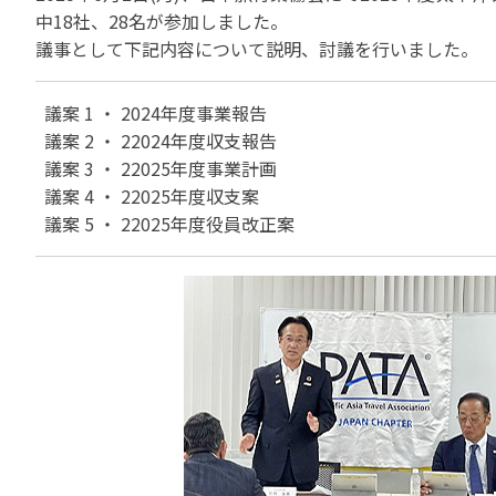
貸切バスの安全運行
中18社、28名が参加しました。
宣言について
2022年1月～12月
過去5年間の試験問
サステナブルへの取組
実態調査 (PDF / JA
議事として下記内容について説明、討議を行いました。
2023年1月～12月
その他 お知らせ
JATA SDGsアワー
実態調査 (PDF / JA
議案 1 ・ 2024年度事業報告
その他の活動
旅行会社に就職希望
2001年から2020
議案 2 ・ 22024年度収支報告
JATA会員と旅行業の
クルーズ等の動向に
ハッピーマンデー 
省海事局)
議案 3 ・ 22025年度事業計画
旅行業の法令と、旅
議案 4 ・ 22025年度収支案
旅行業務に関する取
海外渡航・観光地情報
議案 5 ・ 22025年度役員改正案
女性の活躍推進
て
JATA NAVI 渡航
電子旅行取引につい
業界での女性の働き
改革」って何?
正し
JATAへの入退会手
プライベートも輝く
旅行業登録関係資料
LADY JATA委員会
こんな時、あなたな
消費者苦情や相談対応
消費者からの質問、
苦情の報告 事例イン
主な事例索引
苦情の報告2025 (事