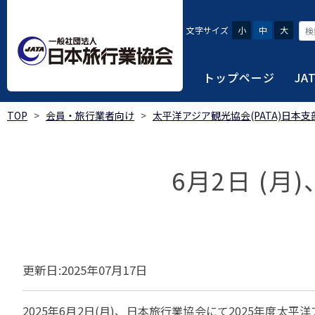
文字サイズ
小
中
大
トップページ
JA
TOP
>
会員・旅行業者向け
>
太平洋アジア観光協会(PATA)日本支
JATAにつ
会員・旅行
旅行者・一
総合旅行業
旅行データ
日本旅行業協会は、旅
当会へ入会するための
旅行会社をご利用され
旅行業者等は登録の業
様々な旅行業の数字デ
6月2日 (月
り、併せて会員相互の
報や消費者苦情対応報
ご相談やご利用旅行業
以上の営業所では二名
を掲載しています。
会員に共通する利益を
観光産業共通プラット
安心・安全で快適な旅
令和8年度総合旅行業
我が国のクルーズ等の
日本旅行業協会(JATA
旅行会社、官公庁・自
安心・安全で快適な
受験案内
2025年1月～12月
のご案内
覧
実態調査 (PDF / JA
JATAの概要
J
受験者マイページロ
更新日:2025年07月17日
宿泊事業者専用のご
海外ツアー適正取引
2024年1月～12月
JATA各部・事務局
受験申請手続き
口
実態調査 (PDF / JA
限定)
観光産業共通プラッ
内
貸切バス事故対策に
「2023 年の我が
過去5年間の試験問題
2025年6月2日(月)、日本旅行業協会にて2025年度太
向について」(国土