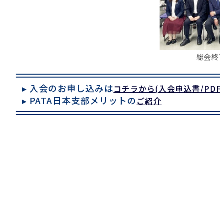
総会終
▸ 入会のお申し込みは
コチラから(入会申込書/PD
▸ PATA日本支部メリットの
ご紹介