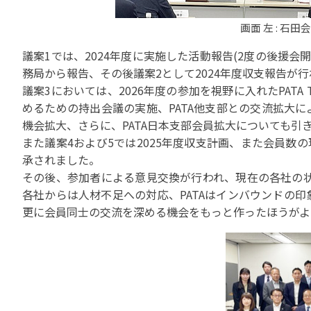
苦情の報告2024 (
画面 左 : 石
苦情の報告2023 (
苦情の報告2022(事
議案1では、2024年度に実施した活動報告(2度の後援会
務局から報告、その後議案2として2024年度収支報告が
速報・ニュースバック
議案3においては、2026年度の参加を視野に入れたPATA Tr
委員会議事次第
めるための持出会議の実施、PATA他支部との交流拡大
機会拡大、さらに、PATA日本支部会員拡大についても引
JATA速報バックナン
また議案4および5では2025年度収支計画、また会員数
ニュースメールバック
～)
承されました。
TOPICSバックナンバ
その後、参加者による意見交換が行われ、現在の各社の状
各社からは人材不足への対応、PATAはインバウンドの
更に会員同士の交流を深める機会をもっと作ったほうがよ