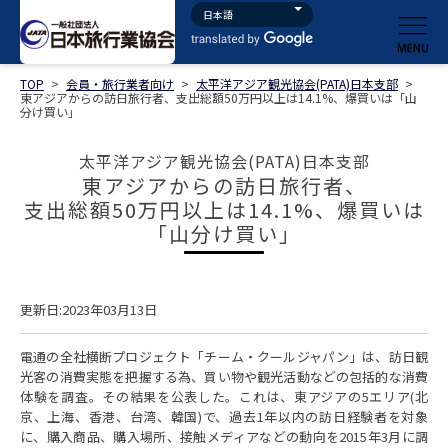
TOP
>
会員・旅行業者向け
>
太平洋アジア観光協会(PATA)日本支部
>
東アジアからの訪日旅行者、支出総額50万円以上は14.1%、爆買いは「山
分け買い」
太平洋アジア観光協会(PATA)日本支部
東アジアからの訪日旅行者、
支出総額50万円以上は14.1%、爆買いは
「山分け買い」
更新日:2023年03月13日
電通の全社横断プロジェクト「チーム・クールジャパン」は、訪日観
光客の消費実態を把握する為、買い物や観光活動などの包括的な消費
体験を調査。その結果を公表した。これは、東アジアの5エリア(北
京、上海、香港、台湾、韓国)で、過去1年以内の訪日経験者を対象
に、購入商品、購入場所、接触メディアなどの動向を2015年3月に調