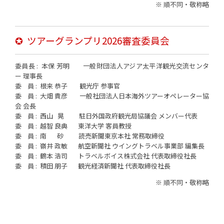
※ 順不同・敬称略
✪ ツアーグランプリ2026審査委員会
委員長 : 本保 芳明 一般財団法人アジア太平洋観光交流センタ
ー 理事長
委 員 : 根来 恭子 観光庁 参事官
委 員 : 大畑 貴彦 一般社団法人日本海外ツアーオペレーター協
会 会長
委 員 : 西山 晃 駐日外国政府観光局協議会 メンバー代表
委 員 : 越智 良典 東洋大学 客員教授
委 員 : 南 砂 読売新聞東京本社 常務取締役
委 員 : 嶺井 政敏 航空新聞社 ウイングトラベル事業部 編集長
委 員 : 鶴本 浩司 トラベルボイス株式会社 代表取締役社長
委 員 : 積田 朋子 観光経済新聞社 代表取締役社長
※ 順不同・敬称略