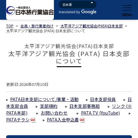
TOP
>
会員・旅行業者向け
>
太平洋アジア観光協会(PATA)日本支部
>
太平洋アジア観光協会 (PATA) 日本支部について
太平洋アジア観光協会(PATA)日本支部
太平洋アジア観光協会 (PATA) 日本支部
について
更新日:2026年07月10日
PATA日本支部について/事業・活動
日本支部役員
日
▸
▸
▸
本支部会員
支部規約
日本支部事務局
リンク (※
▸
▸
▸
PATA本部)
お問い合わせ
PATA TV (YouTube)
▸
▸
▸
PATAチラシ
PATA入会申込書
▸