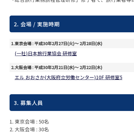
苦情の報告2024 (
苦情の報告2023 (
苦情の報告2022(事
2. 会場 / 実施時期
速報・ニュースバック
1.東京会場 : 平成30年2月27日(火)～ 2月28日(水)
委員会議事次第
(一社)日本旅行業協会 研修室
JATA速報バックナン
ニュースメールバック
～)
2.大阪会場 : 平成30年2月21日(水)～ 2月22日(木)
TOPICSバックナンバ
エル おおさか(大阪府立労働センター)10F 研修室5
3. 募集人員
1. 東京会場 : 50名
2. 大阪会場 : 30名