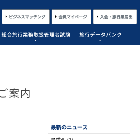
ビジネスマッチング
会員マイページ
入会・旅行業届出
総合旅行業務取扱管理者試験
旅行データバンク
×
×
×
×
×
対する旅行業務の改善並びに旅行サービスの向上等を図
プライアンス情報等の登録関連情報。国内・海外旅行情
るための「安心・快適な旅の情報」、旅行時のトラブル
務取扱管理者試験に合格した者を一人(従業員が概ね十名
た旅行のトレンド。会員限定公開として海外渡航関連情報
とを目的としており、旅行業法に基づく法定業務の他、
しています。
載しております。
業務を行わせることが義務付けられています。
めの業務を行なっています。
ご案内
コンプライアンスとリスクマネジメント
さまざまな旅行事情
よくあるご質問
さまざまな旅行業の数字
情報公開・規約・広報
旅行業界のコンプライアンス推進
海外教育旅行
よくあるご質問
数字が語る旅行業2026 PDF版
修学旅行事情
JATAニュースリリース
本
旅行業法関連・関係法令関連ガイドラ
ワーケーション/ブレジャー
数字が語る旅行業2025 PDF版
イン等、約款申請 他
会報誌「じゃたこみ」
会長所感
ラーケーション
数字が語る旅行業2024 PDF版
最新のニュース
度
旅の安全・危機管理
その他のお知らせ・ご案内
数字が語る旅行業2023 PDF版
障害者差別解消法
働き方改革
最重要
(3)
数字が語る旅行業2022 PDF版