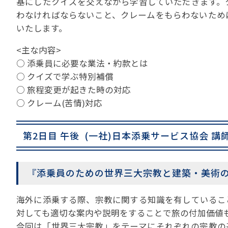
基にしたクイズを交えながら学習していただきます。
わなければならないこと、クレームをもらわないため
いたします。
<主な内容>
○ 添乗員に必要な業法・約款とは
○ クイズで学ぶ特別補償
○ 旅程変更が起きた時の対応
○ クレーム(苦情)対応
第2日目 午後 (一社)日本添乗サービス協会 講
『添乗員のための世界三大宗教と建築・美術の知識』 1
海外に添乗する際、宗教に関する知識を有しているこ
対しても適切な案内や説明をすることで旅の付加価値
今回は「世界三大宗教」をテーマにそれぞれの宗教の