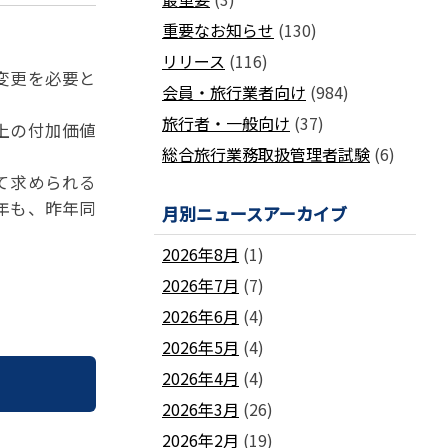
国土交通省ネガティブ情報検索サイト
支部
「数字が語る旅行業」PDFファイル版
重要なお知らせ
(130)
各地方事務局の情報と活動報告
(2024-2011)
リリース
(116)
観光庁公式「旅行業者取扱額」 (主要
関西事務局
北海道事務局
変更を必要と
9
旅行会社の月別取扱実績)
会員・旅行業者向け
(984)
東北事務局
関東事務局
ビジネスに活用できる
インバウンドデ
旅行者・一般向け
(37)
JATA主催のセミナー・研修
上の付加価値
中部事務局
中四国事務局
ータ一覧
総合旅行業務取扱管理者試験
(6)
九州事務局
沖縄事務局
セミナー・研修
て求められる
ガ
各種 合格証・修了証の再交付について
年も、昨年同
月別ニュースアーカイブ
2026年8月
(1)
2026年7月
(7)
2026年6月
(4)
要望活動報告
2026年5月
(4)
遇
要望活動報告
2026年4月
(4)
2026年3月
(26)
2026年2月
(19)