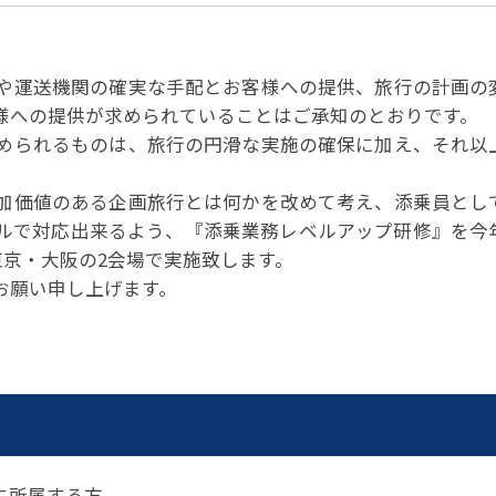
パートナーシップ
 フライ&クルーズの
題・正解
太平洋アジア観光協会(PATA)日本
合格証の再交付申請について
保存版 旅行統計 2021
み
TA調べ)
復興支援
ユニバーサルツーリズム
保存版 旅行統計 2020
 フライ&クルーズの
ド
環境保全活動
北陸復興支援活動
や運送機関の確実な手配とお客様への提供、旅行の計画の
お知らせ・情報
保存版 旅行統計バックナンバー(201
TA調べ)
～2010)
様への提供が求められていることはご承知のとおりです。
近年の主な復興支援活動
学生向け情報
年までの「我が国の
コロナ禍以前の旅行トレンド
基本情報
会員・旅行業者向けサービス・事業
められるものは、旅行の円滑な実施の確保に加え、それ以
ついて」(国土交通
東北復興支援活動「JATAの道」
祝日の意義
。
行業登録・申請
各種様式ダウンロード、資料販売
加価値のある企画旅行とは何かを改めて考え、添乗員とし
引額の報告につい
JATANAVI/会員マイページ/メルマ
配信設定
ルで対応出来るよう、『添乗業務レベルアップ研修』を今
関連情報
東京・大阪の2会場で実施致します。
て
会員サポート
方改革
～「働き方
く理解して
仕事も
お願い申し上げます。
続き
旅行業・法令について
ために～
各種
JATA会長表彰
について
らどうする?
経営改善・資金繰り支援
苦情・相談
資金繰り支援策
補助金・税制優
デックス : 過去の
経験者 (中途) 採用
経営者相談窓口のご紹介
例集)
に所属する方