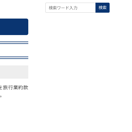
検索
を旅行業約款
。