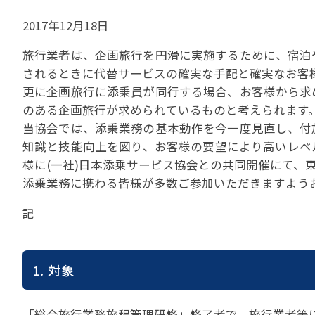
貸切バスの安全運行
宣言について
2022年1月～12月
過去5年間の試験問
2017年12月18日
サステナブルへの取組
実態調査 (PDF / JA
2023年1月～12月
その他 お知らせ
JATA SDGsアワー
旅行業者は、企画旅行を円滑に実施するために、宿泊
実態調査 (PDF / JA
されるときに代替サービスの確実な手配と確実なお客
その他の活動
旅行会社に就職希望
2001年から2020
JATA会員と旅行業の
更に企画旅行に添乗員が同行する場合、お客様から求
クルーズ等の動向に
ハッピーマンデー 
省海事局)
のある企画旅行が求められているものと考えられます
旅行業の法令と、旅
当協会では、添乗業務の基本動作を今一度見直し、付
旅行業務に関する取
海外渡航・観光地情報
女性の活躍推進
て
知識と技能向上を図り、お客様の要望により高いレベ
JATA NAVI 渡航
様に(一社)日本添乗サービス協会との共同開催にて、
電子旅行取引につい
業界での女性の働き
改革」って何?
正し
添乗業務に携わる皆様が多数ご参加いただきますよう
JATAへの入退会手
プライベートも輝く
旅行業登録関係資料
LADY JATA委員会
記
こんな時、あなたな
消費者苦情や相談対応
消費者からの質問、
1. 対象
苦情の報告 事例イン
主な事例索引
苦情の報告2025 (事
「総合旅行業務旅程管理研修」修了者で、旅行業者等