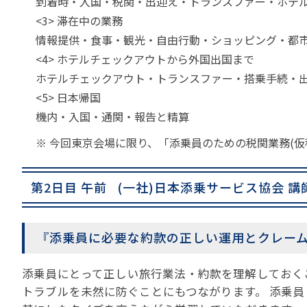
到着時・入国・税関・出迎え・トランスファー・ホテ
<3> 滞在中の業務
情報提供・食事・観光・自由行動・ショッピング・都
<4> ホテルチェックアウトから外国出国まで
ホテルチェックアウト・トランスファー・搭乗手続・
<5> 日本帰国
機内・入国・通関・報告と精算
※ 今回東京会場に限り、「添乗員のための税関業務(仮
第2日目 午前 (一社)日本添乗サービス協会 講
『添乗員に必要な約款の正しい運用とクレーム対応』 
添乗員にとって正しい旅行業法・約款を理解しておく
トラブルを未然に防ぐことにもつながります。 添乗