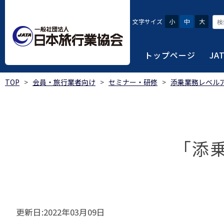
文字サイズ
小
中
大
トップページ
JA
TOP
>
会員・旅行業者向け
>
セミナー・研修
>
添乗業務レベル
JATAにつ
会員・旅行
旅行者・一
総合旅行業
旅行データ
日本旅行業協会は、旅
当会へ入会するための
旅行会社をご利用され
旅行業者等は登録の業
様々な旅行業の数字デ
り、併せて会員相互の
報や消費者苦情対応報
ご相談やご利用旅行業
以上の営業所では二名
を掲載しています。
会員に共通する利益を
「添
観光産業共通プラット
安心・安全で快適な旅
令和8年度総合旅行業
我が国のクルーズ等の
日本旅行業協会(JATA
旅行会社、官公庁・自
安心・安全で快適な
受験案内
2025年1月～12月
のご案内
覧
実態調査 (PDF / JA
JATAの概要
J
受験者マイページロ
宿泊事業者専用のご
海外ツアー適正取引
2024年1月～12月
JATA各部・事務局
受験申請手続き
口
実態調査 (PDF / JA
限定)
観光産業共通プラッ
更新日:2022年03月09日
内
貸切バス事故対策に
「2023 年の我が
過去5年間の試験問題
向について」(国土