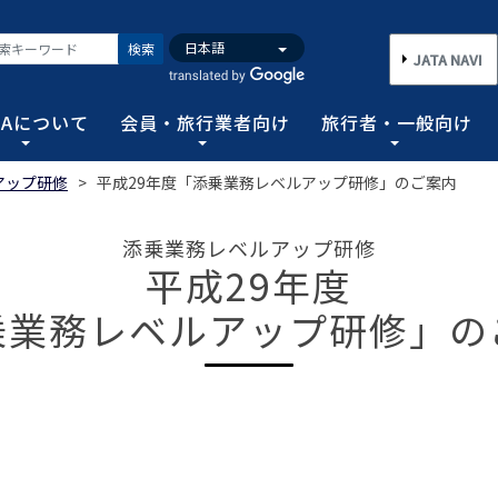
検索
JATA NAVI
TAについて
会員・旅行業者向け
旅行者・一般向け
アップ研修
>
平成29年度「添乗業務レベルアップ研修」のご案内
いて
業者向け
般向け
務取扱管理者試験
バンク
行需要の拡大と旅行業の健全な発展を図るとともに、旅行者に
手続き情報の他、旅行業登録に関する種々フォーマット、コン
る旅行者皆さまのための情報です。旅行時のトラブルを回避す
務範囲により、営業所ごとに地域限定、国内または総合旅行業
ータ、JATA会員旅行会社を対象に調査した旅行動向をまとめ
添乗業務レベルアップ研修
連絡協調につとめ、旅行の促進と観光事業の発展に貢献するこ
告等、旅行業法に基づく旅行会社が営業に必要な情報等を掲載
者が倒産した際の弁済業務保証金制度等、様々なお知らせを掲
以上)選任し、旅行契約等に関する事務の管理・監督に関する
平成29年度
図る業務、社会に貢献する業務などの協会の目的を達成するた
乗業務レベルアップ研修」の
フォーム
のための情報
務取扱管理者試験
動向について
旅行全般インフォメーション
消費者相談や弁済について
試験の実施結果
旅行業のデータ・トレンド
)の基本情報
主要活動報告
治体・DMO 専用
旅のための情報 一
 フライ&クルーズの
海外旅行関連情報
消費者相談
過去5年間の実施結果
保存版 旅行統計 2026
TA調べ)
ATA会員リスト
表敬訪問 (JATAへのご来訪)
グイン
国内旅行関連情報
カスタマーハラスメントに対する基
保存版 旅行統計 2025
案内
推進委員会通報窓
 フライ&クルーズの
方針 (PDF)
のお問合せ先 (会員
記者会見報告
総会報告
訪日旅行関連情報
保存版 旅行統計 2024
TA調べ)
トフォームのご案
弁済業務保証金制度・ボンド保証制
JATA経営フォーラム報告
JOTC (アウトバウンド促進協議会)
保存版 旅行統計 2023
ついて
国のクルーズ等の動
・正解
合格証の再交付申請について
提言など
交通省海事局)
ツアーグランプリ
保存版 旅行統計 2022